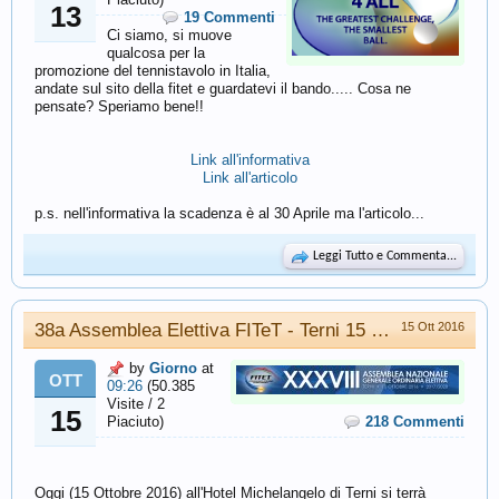
13
19 Commenti
Ci siamo, si muove
qualcosa per la
promozione del tennistavolo in Italia,
andate sul sito della fitet e guardatevi il bando..... Cosa ne
pensate? Speriamo bene!!
Link all'informativa
Link all'articolo
p.s. nell'informativa la scadenza è al 30 Aprile ma l'articolo...​
Leggi Tutto e Commenta...
38a Assemblea Elettiva FITeT - Terni 15 Ottobre 2016
15 Ott 2016
by
Giorno
at
OTT
09:26
(50.385
Visite / 2
15
Piaciuto)
218 Commenti
Oggi (15 Ottobre 2016) all'Hotel Michelangelo di Terni si terrà