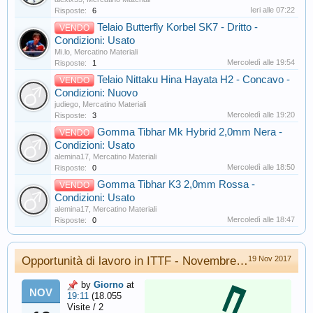
Ieri alle 07:22
Risposte:
6
Telaio Butterfly Korbel SK7 - Dritto -
VENDO
Condizioni: Usato
Mi.lo
,
Mercatino Materiali
Mercoledì alle 19:54
Risposte:
1
Telaio Nittaku Hina Hayata H2 - Concavo -
VENDO
Condizioni: Nuovo
judiego
,
Mercatino Materiali
Mercoledì alle 19:20
Risposte:
3
Gomma Tibhar Mk Hybrid 2,0mm Nera -
VENDO
Condizioni: Usato
alemina17
,
Mercatino Materiali
Mercoledì alle 18:50
Risposte:
0
Gomma Tibhar K3 2,0mm Rossa -
VENDO
Condizioni: Usato
alemina17
,
Mercatino Materiali
Mercoledì alle 18:47
Risposte:
0
Opportunità di lavoro in ITTF - Novembre 2017
19 Nov 2017
by
Giorno
at
NOV
19:11
(18.055
Visite / 2