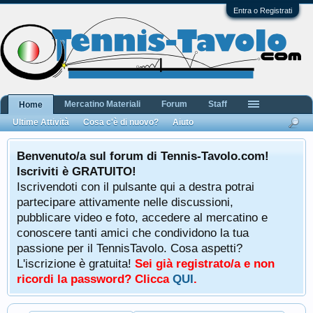
Entra o Registrati
Mercatino Materiali
Forum
Staff
Home
Ultime Attività
Cosa c'è di nuovo?
Aiuto
Benvenuto/a sul forum di Tennis-Tavolo.com!
Iscriviti è GRATUITO!
Iscrivendoti con il pulsante qui a destra potrai
partecipare attivamente nelle discussioni,
pubblicare video e foto, accedere al mercatino e
conoscere tanti amici che condividono la tua
passione per il TennisTavolo. Cosa aspetti?
L'iscrizione è gratuita!
Sei già registrato/a e non
ricordi la password? Clicca
QUI
.