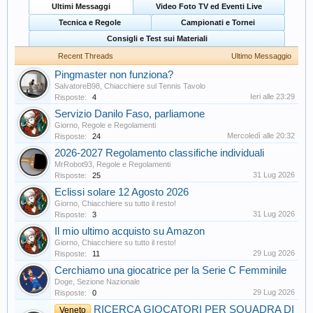
Ultimi Messaggi
Video Foto TV ed Eventi Live
Tecnica e Regole
Campionati e Tornei
Consigli e Test sui Materiali
Recent Threads
Ultimo Messaggio
Pingmaster non funziona?
SalvatoreB98
,
Chiacchiere sul Tennis Tavolo
Ieri alle 23:29
Risposte:
4
Servizio Danilo Faso, parliamone
Giorno
,
Regole e Regolamenti
Mercoledì alle 20:32
Risposte:
24
2026-2027 Regolamento classifiche individuali
MrRobot93
,
Regole e Regolamenti
31 Lug 2026
Risposte:
25
Eclissi solare 12 Agosto 2026
Giorno
,
Chiacchiere su tutto il resto!
31 Lug 2026
Risposte:
3
Il mio ultimo acquisto su Amazon
Giorno
,
Chiacchiere su tutto il resto!
29 Lug 2026
Risposte:
11
Cerchiamo una giocatrice per la Serie C Femminile
Doge
,
Sezione Nazionale
29 Lug 2026
Risposte:
0
RICERCA GIOCATORI PER SQUADRA DI
Veneto