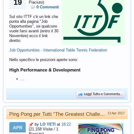
19
Piaciuto)
0 Commenti
Sul sito ITTF c'è un link che
punta alla pagina "Job
Opportunities", se qualcuno
vuole farsi avanti (entro il 30
Novembre) ecco il link
diretto:
Job Opportunities - International Table Tennis Federation
Nello specifico le posizioni aperte sono:
High Performance & Development
...
Leggi Tutto e Commenta...
Ping Pong per Tutti “The Greatest Challenge, The Smallest Ball.”
13 Apr 2017
by
LO YETI
at
18:22
APR
(21.158 Visite / 1
Piaciuto)