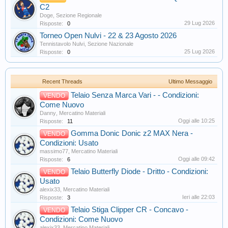
C2
Doge
,
Sezione Regionale
29 Lug 2026
Risposte:
0
Torneo Open Nulvi - 22 & 23 Agosto 2026
Tennistavolo Nulvi
,
Sezione Nazionale
25 Lug 2026
Risposte:
0
Recent Threads
Ultimo Messaggio
Telaio Senza Marca Vari - - Condizioni:
VENDO
Come Nuovo
Danny
,
Mercatino Materiali
Oggi alle 10:25
Risposte:
11
Gomma Donic Donic z2 MAX Nera -
VENDO
Condizioni: Usato
massimo77
,
Mercatino Materiali
Oggi alle 09:42
Risposte:
6
Telaio Butterfly Diode - Dritto - Condizioni:
VENDO
Usato
alexix33
,
Mercatino Materiali
Ieri alle 22:03
Risposte:
3
Telaio Stiga Clipper CR - Concavo -
VENDO
Condizioni: Come Nuovo
alexix33
,
Mercatino Materiali