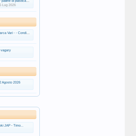
lline di plastica 40+
5 Lug 2026
 - - Condizioni: Come Nuovo
i vagary
12 Agosto 2026
ki JAP - Timo...