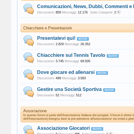
Comunicazioni, News, Dubbi, Commenti e
Discussioni:
859
Messaggi:
12.176
Sotto Categorie:
2
Chiacchiere e Presentazioni
Presentatevi qui!
Discussioni:
2.829
Messaggi:
26.352
Chiacchiere sul Tennis Tavolo
Discussioni:
3.745
Messaggi:
69.505
Dove giocare ed allenarsi
Discussioni:
499
Messaggi:
3.583
Gestire una Società Sportiva
Discussioni:
52
Messaggi:
512
Associazione
In questo forum si parla dell'Associazione Italiana dei pongisti. Il forum è divis
dell'Associazione) bisogna dare la pre-adesione all'associazione via email a g
Associazione Giocatori