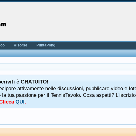
nco
Risorse
PuntaPong
scriviti è GRATUITO!
tecipare attivamente nelle discussioni, pubblicare video e fot
a tua passione per il TennisTavolo. Cosa aspetti? L'iscrizio
 Clicca
QUI
.