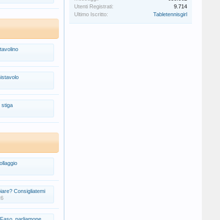
Utenti Registrati:
9.714
Ultimo Iscritto:
Tabletennisgirl
 tavolino
nistavolo
 stiga
ollaggio
are? Consigliatemi
26
 Faso, parliamone