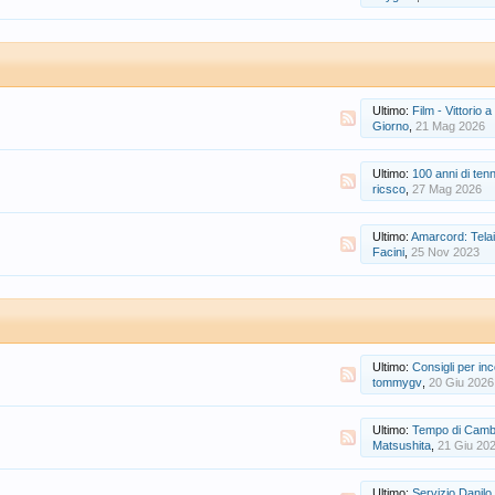
Ultimo:
Film - Vittorio a
Giorno
,
21 Mag 2026
Ultimo:
100 anni di ten
ricsco
,
27 Mag 2026
Ultimo:
Amarcord: Telai
Facini
,
25 Nov 2023
Ultimo:
Consigli per inc
tommygv
,
20 Giu 2026
Ultimo:
Tempo di Cambi
Matsushita
,
21 Giu 20
Ultimo:
Servizio Danilo