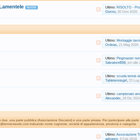
 Lamentele
Ultimo:
RISOLTO - Proble
Giorno
,
30 Gen 2026
Ultimo:
Montaggio tavolo p
Ordnas
,
21 Mag 2026
Ultimo:
Pingmaster non
SalvatoreB98
,
Ieri alle
Ultimo:
scuola tennis da ta
Tabletennisgirl
,
23 Lug
Ultimo:
campionato ama
Alexander
,
28 Dic 202
o in due, una parte pubblica (Associazione Giocatori) e una parte privata. Per partecipare alla parte
itet@tennis-tavolo.com indicando nome cognome, società di appartenenza, provincia e categoria.
Ultimo:
Associazione Tecni
adygoro
,
9 Feb 2018