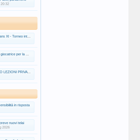
 20:32
 Torneo internazionale open
e per la Serie C Femminile
 LEZIONI PRIVATE
nsibilità in risposta
breve nuovi telai
g 2026