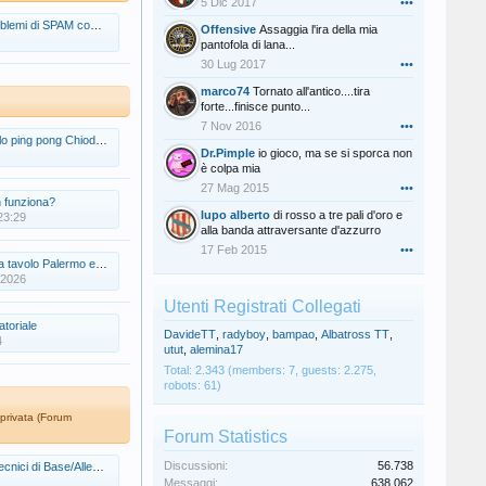
5 Dic 2017
•••
mi di SPAM continui
Offensive
Assaggia l'ira della mia
pantofola di lana...
30 Lug 2017
•••
marco74
Tornato all'antico....tira
forte...finisce punto...
7 Nov 2016
•••
ing pong Chiodi Olimpic
Dr.Pimple
io gioco, ma se si sporca non
è colpa mia
27 Mag 2015
•••
 funziona?
lupo alberto
di rosso a tre pali d'oro e
 23:29
alla banda attraversante d'azzurro
17 Feb 2015
•••
volo Palermo e dintorni
 2026
Utenti Registrati Collegati
toriale
DavideTT
,
radyboy
,
bampao
,
Albatross TT
,
4
utut
,
alemina17
Total: 2.343 (members: 7, guests: 2.275,
robots: 61)
 privata (Forum
Forum Statistics
Discussioni:
56.738
ci di Base/Allenatori
Messaggi:
638.062