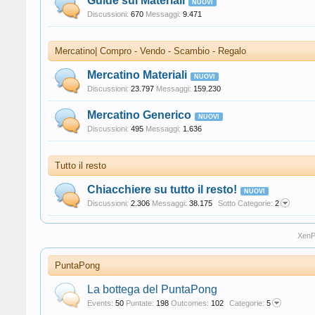
Guide sui Materiali
Discussioni:
670
Messaggi:
9.471
Mercatino| Compro - Vendo - Scambio - Regalo
Mercatino Materiali
Discussioni:
23.797
Messaggi:
159.230
Mercatino Generico
Discussioni:
495
Messaggi:
1.636
Tutto il resto
Chiacchiere su tutto il resto!
Discussioni:
2.306
Messaggi:
38.175
Sotto Categorie:
2
XenP
PuntaPong
La bottega del PuntaPong
Events:
50
Puntate:
198
Outcomes:
102
Categorie:
5