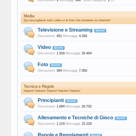
Discussioni:
9
Messaggi:
488
Sotto Categorie:
1
Media
Qui raccogliamo tutti i video e le foto che troviamo su Internet!
Televisione e Streaming
Discussioni:
451
Messaggi:
4.266
Video
Discussioni:
1.918
Messaggi:
25.494
Foto
Discussioni:
364
Messaggi:
7.350
Tecnica e Regole
Imparo! Imparo! Imparo! Imparo! Imparo!
Principianti
Discussioni:
1.684
Messaggi:
20.702
Allenamento e Tecniche di Gioco
Discussioni:
1.219
Messaggi:
22.228
Regole e Regolamenti