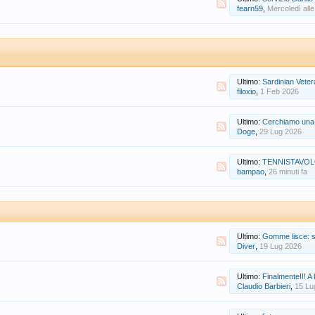
fearn59
,
Mercoledì alle
Ultimo:
Sardinian Veterans XI -
filoxio
,
1 Feb 2026
Ultimo:
Cerchiamo una giocatric
Doge
,
29 Lug 2026
Ultimo:
TENNISTAVOLO
bampao
,
26 minuti fa
Ultimo:
Gomme lisce: se
Diver
,
19 Lug 2026
Ultimo:
Finalmente!!! A 
Claudio Barbieri
,
15 Lu