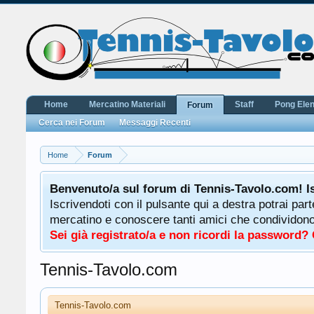
Home
Mercatino Materiali
Staff
Pong Ele
Forum
Cerca nei Forum
Messaggi Recenti
Home
Forum
Benvenuto/a sul forum di Tennis-Tavolo.com! I
Iscrivendoti con il pulsante qui a destra potrai par
mercatino e conoscere tanti amici che condividono l
Sei già registrato/a e non ricordi la password?
Tennis-Tavolo.com
Tennis-Tavolo.com