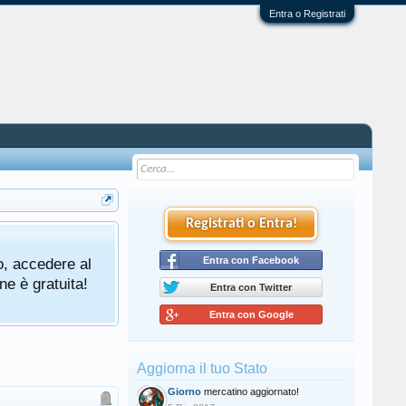
Entra o Registrati
Registrati o Entra!
o, accedere al
Entra con Facebook
ne è gratuita!
Entra con Twitter
Entra con Google
Aggiorna il tuo Stato
Giorno
mercatino aggiornato!