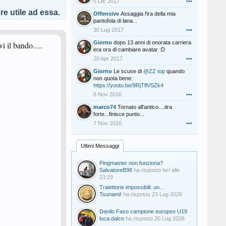
5 Dic 2017
•••
e utile ad essa.
Offensive
Assaggia l'ira della mia
pantofola di lana...
30 Lug 2017
•••
Giorno
dopo 13 anni di onorata carriera
i il bando.....
era ora di cambiare avatar :D
20 Apr 2017
•••
Giorno
Le scuse di
@ZZ top
quando
non quota bene:
https://youtu.be/9RjTlfVSZk4
8 Nov 2016
•••
marco74
Tornato all'antico....tira
forte...finisce punto...
7 Nov 2016
•••
Ultimi Messaggi
Pingmaster non funziona?
SalvatoreB98
ha risposto
Ieri alle
23:29
Traiettorie impossibili: un...
Tsunami!
ha risposto
23 Lug 2026
Danilo Faso campione europeo U19
luca.dalco
ha risposto
20 Lug 2026