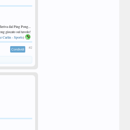
 deriva dal Ping Pong...
 Pong giocato sul tavolo!
e Carlin - Sports
)
#2
Condividi