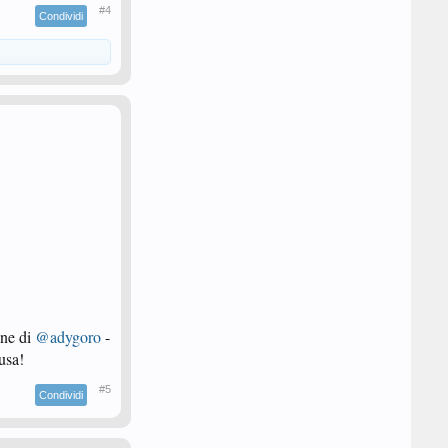
#4
Condividi
one di
@adygoro
-
usa!
#5
Condividi