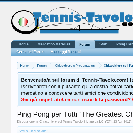
Home
Mercatino Materiali
Staff
Pong Ele
Forum
Cerca nei Forum
Messaggi Recenti
Home
Forum
Chiacchiere e Presentazioni
Chiacchiere sul Te
Benvenuto/a sul forum di Tennis-Tavolo.com! I
Iscrivendoti con il pulsante qui a destra potrai par
mercatino e conoscere tanti amici che condividono l
Sei già registrato/a e non ricordi la password?
Ping Pong per Tutti “The Greatest Ch
Discussione in '
Chiacchiere sul Tennis Tavolo
' iniziata da
LO YETI
,
13 Apr 2017
.
Status Discussione: