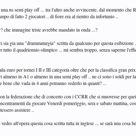
 una ns semi play off ... tra l'altro anche avvincente, dal momento che
o di fatto 2 giocatori .. di fiore era al rientro da infortunio ..
tv? che immagine triste avrebbe mandato in onda ...?
 sia gia una "drammaturgia" scritta da qualcuno per questa esibizione .
per tutto il quadriennio olimpico ... mi sembra troppo, senza saperne l'effic
a euro per tornei I II e III categoria oltre che per la classifica gran prix 
tri almeno in A1 o almeno in una semi play off .. ne ci sono i soldi per la
e bene che vada in 4 anni potranno vederlo in quanti? ...
.. con la federazione che di concerto con i CCRR che si muovesse per qu
ncentramenti da giocare Venerdi pomeriggio, sera e sabato mattina, cosi 
essero assistere ..
 vedro all'opera questa cosa scritta tutta in inglese ... se sarà una cosa bell