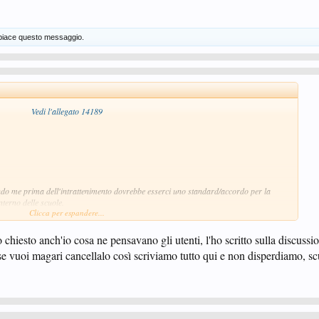
iace questo messaggio.
Vedi l'allegato 14189
ndo me prima dell'intrattenimento dovrebbe esserci uno standard/accordo per la
interno delle scuole.
Clicca per espandere...
 ma l'articolo dice:
se a partecipare attivamente al progetto (anche più di una se in possesso dei
o chiesto anch'io cosa ne pensavano gli utenti, l'ho scritto sulla discussi
lum vitae al seguente indirizzo mail:
promozione@fitet.org
entro e non oltre il 15
- se vuoi magari cancellalo così scriviamo tutto qui e non disperdiamo, sc