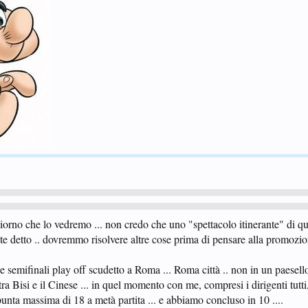
orno che lo vedremo ... non credo che uno "spettacolo itinerante" di que
lte detto .. dovremmo risolvere altre cose prima di pensare alla promozion
 semifinali play off scudetto a Roma ... Roma città .. non in un paesello
 tra Bisi e il Cinese ... in quel momento con me, compresi i dirigenti tutt
punta massima di 18 a metà partita ... e abbiamo concluso in 10 ....