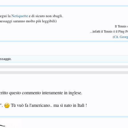
Segui la
Netiquette
e di sicuro non sbagli.
essaggi saranno molto più leggibili)
Il Tennis
...infatti il Tennis è il Ping
(
Cit. Georg
ssaggio.
scritto questo commento interamente in inglese.
y".
Tù vuò fa l'americano.. ma sì nato in Italì !