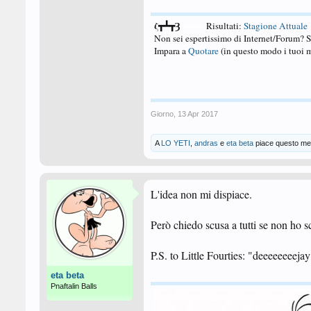
ζ┳┻┳Ȝ
====
Risultati:
Stagione Attuale
Non sei espertissimo di Internet/Forum? 
Impara a
Quotare
(in questo modo i tuoi m
Giorno
,
13 Apr 2017
A
LO YETI
,
andras
e
eta beta
piace questo me
L'idea non mi dispiace.
Però chiedo scusa a tutti se non ho 
P.S. to Little Fourties: "deeeeeeeeja
eta beta
Pnaftalin Balls