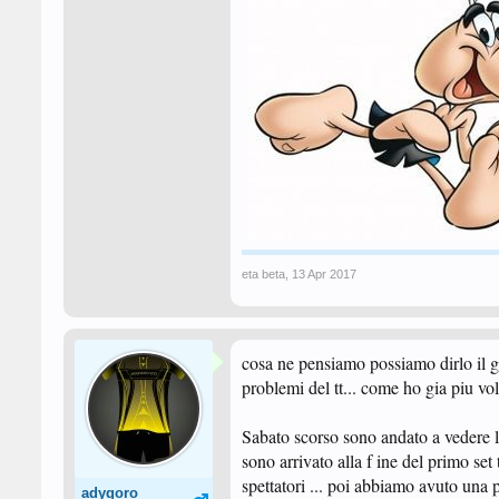
eta beta
,
13 Apr 2017
cosa ne pensiamo possiamo dirlo il gi
problemi del tt... come ho gia piu vo
Sabato scorso sono andato a vedere le
sono arrivato alla f ine del primo set
spettatori ... poi abbiamo avuto una 
adygoro