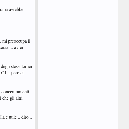
 Roma avrebbe
. mi preoccupa il
acia ... avrei
degli stessi tornei
 C1 .. pero ci
ei concentramenti
che gli altri
a e utile .. diro ..