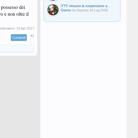
n possesso dei
ITTF rimuove la sospensione a...
Giorno
ha risposto
16 Lug 2026
o e non oltre il
moderatore:
15 Apr 2017
#1
Condividi