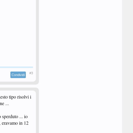
#3
Condividi
sto tipo risolvi i
e ...
 sperduto ... io
i, eravamo in 12