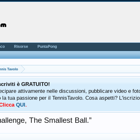
nco
Risorse
PuntaPong
nnis Tavolo
scriviti è GRATUITO!
tecipare attivamente nelle discussioni, pubblicare video e fot
a tua passione per il TennisTavolo. Cosa aspetti? L'iscrizio
 Clicca
QUI
.
allenge, The Smallest Ball.”