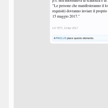
p.s. nell'informativa la scadenza è al
"Le persone che manifesteranno il lor
requisiti) dovranno inviare il propri
15 maggio 2017."​
LO YETI
,
13 Apr 2017
A
PAOLUS
piace questo elemento.