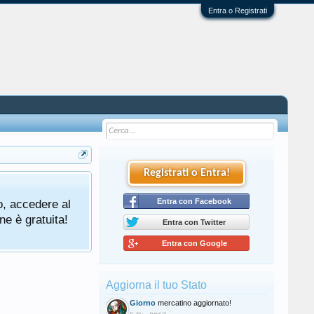
Entra o Registrati
Registrati o Entra!
o, accedere al
Entra con Facebook
ne è gratuita!
Entra con Twitter
Entra con Google
Aggiorna il tuo Stato
Giorno
mercatino aggiornato!