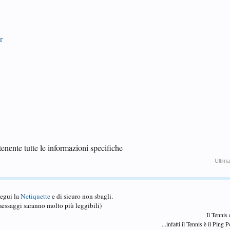
r
enente tutte le informazioni specifiche
Ultima
Segui la
Netiquette
e di sicuro non sbagli.
essaggi saranno molto più leggibili)
Il Tennis
...infatti il Tennis è il Ping