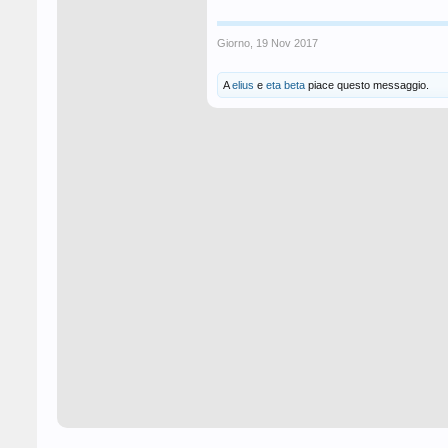
Giorno
,
19 Nov 2017
A
elius
e
eta beta
piace questo messaggio.