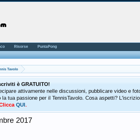
nco
Risorse
PuntaPong
nnis Tavolo
scriviti è GRATUITO!
tecipare attivamente nelle discussioni, pubblicare video e fot
a tua passione per il TennisTavolo. Cosa aspetti? L'iscrizio
 Clicca
QUI
.
embre 2017