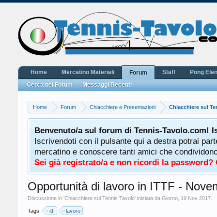
Home
Mercatino Materiali
Staff
Pong Ele
Forum
Cerca nei Forum
Messaggi Recenti
Home
Forum
Chiacchiere e Presentazioni
Chiacchiere sul Te
Benvenuto/a sul forum di Tennis-Tavolo.com! I
Iscrivendoti con il pulsante qui a destra potrai par
mercatino e conoscere tanti amici che condividono l
Sei già registrato/a e non ricordi la password?
Opportunità di lavoro in ITTF - Nov
Discussione in '
Chiacchiere sul Tennis Tavolo
' iniziata da
Giorno
,
19 Nov 2017
.
Tags:
ittf
lavoro