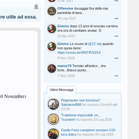
5 Dic 2017
•••
Offensive
Assaggia l'ira della mia
pantofola di lana...
e utile ad essa.
30 Lug 2017
•••
Giorno
dopo 13 anni di onorata carriera
era ora di cambiare avatar :D
20 Apr 2017
•••
Giorno
Le scuse di
@ZZ top
quando
non quota bene:
https://youtu.be/9RjTlfVSZk4
8 Nov 2016
•••
marco74
Tornato all'antico....tira
forte...finisce punto...
7 Nov 2016
•••
Ultimi Messaggi
l 30 Novembre)
Pingmaster non funziona?
SalvatoreB98
ha risposto
Giovedì alle
23:29
Traiettorie impossibili: un...
Tsunami!
ha risposto
23 Lug 2026
Danilo Faso campione europeo U19
luca.dalco
ha risposto
20 Lug 2026