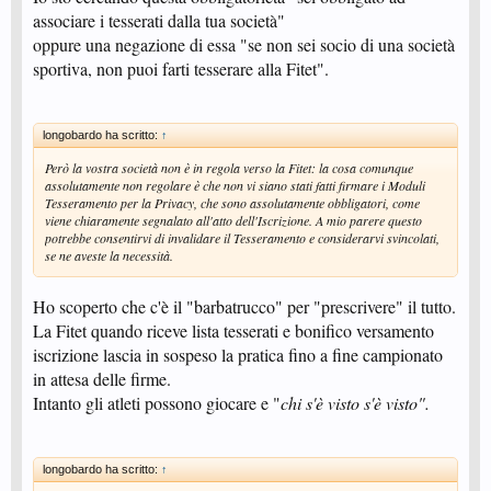
associare i tesserati dalla tua società"
oppure una negazione di essa "se non sei socio di una società
sportiva, non puoi farti tesserare alla Fitet".
longobardo ha scritto:
↑
Però la vostra società non è in regola verso la Fitet: la cosa comunque
assolutamente non regolare è che non vi siano stati fatti firmare i Moduli
Tesseramento per la Privacy, che sono assolutamente obbligatori, come
viene chiaramente segnalato all'atto dell'Iscrizione. A mio parere questo
potrebbe consentirvi di invalidare il Tesseramento e considerarvi svincolati,
se ne aveste la necessità.
Ho scoperto che c'è il "barbatrucco" per "prescrivere" il tutto.
La Fitet quando riceve lista tesserati e bonifico versamento
iscrizione lascia in sospeso la pratica fino a fine campionato
in attesa delle firme.
Intanto gli atleti possono giocare e "
chi s'è visto s'è visto".
longobardo ha scritto:
↑