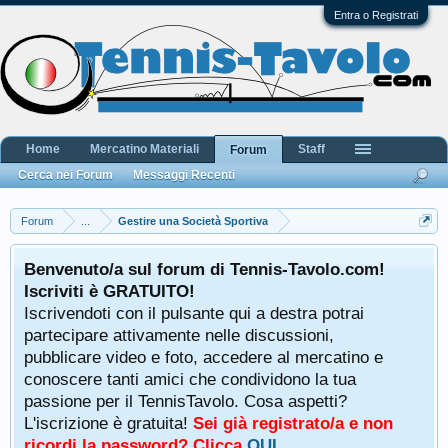
Entra o Registrati
Home
Mercatino Materiali
Staff
Forum
Cerca nei Forum
Messaggi Recenti
Forum
...
Gestire una Società Sportiva
Benvenuto/a sul forum di Tennis-Tavolo.com!
Iscriviti è GRATUITO!
Iscrivendoti con il pulsante qui a destra potrai
partecipare attivamente nelle discussioni,
pubblicare video e foto, accedere al mercatino e
conoscere tanti amici che condividono la tua
passione per il TennisTavolo. Cosa aspetti?
L'iscrizione è gratuita!
Sei già registrato/a e non
ricordi la password? Clicca
QUI
.