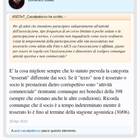
Domenico Ubaldi
ASDTeT_Casalpalocco ha scritto:
↑
Per gli atleti che intendono partecipare saltuariamente all'attività
dell'associazione, tipo frequenza di un corso limitato a poche sedute o la
partecipazione a torneo, è corretto non inquadrarlo come socio ordinario
(vista la temporaneità della partecipazione alla vita associativa) ma
tesserarlo come atleta alla Fitet o AICS cui l'associazione è affiliata, giusto
per essere in regola con l'assicurazione e dimostrare di svolgere comunque
attività sportiva e non commerciale?
E' la cosa migliore sempre che lo statuto preveda la categoria
"tesserati" differente dai soci. Se il "terzo" non è tesserato o
socio le prestazioni dietro corrispettivo sono "attività
commerciale" rientrante comunque nei benedici della 398
(sempre che esistano anche le altre condizioni). Ricorda
comunque che il socio è a tempo indeterminato mentre il
tesserato lo è fino al termine della stagione agonistica (30/06).
26 Apr 2015
A
asd casalpalocco
piace questo elemento.