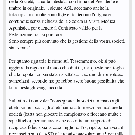
della Società, su carta intestata, con firma del Presidente e
timbro in originale.... alcune ASL accettano anche la
fotocopia, ma molte sono ligie e richiedono l'originale,
comunque senza richiesta della Società la Visita Medica
Agonistica per ottenere il Certificato valido per la
Federazione non si può fare.
Sono sempre più convinto che la gestione della vostra società
sia "strana"....
Per quanto riguarda le firme sul Tesseramento, ok si può
aggirare la regola nel modo che dici tu, ma questo non toglie
che la regola non sia stata rispettata...... se uno di voi volesse
svincolarsi, secondo me potrebbe avere buone possibilità che
la richiesta gli venga accolta.
Sul fatto di non voler "consegnare" la società in mano agli
atleti poi non so.... gli atleti hanno altri mezzi per ricattare la
società (basta non giocare in campionato e fioccano multe e
squalifiche), per cui credo che costruire un rapporto di
reciproca fiducia sia la cosa migliore. Poi, ripeto, per avere il
riconoscimento di ASD e le relative agevolazioni (5 per mille