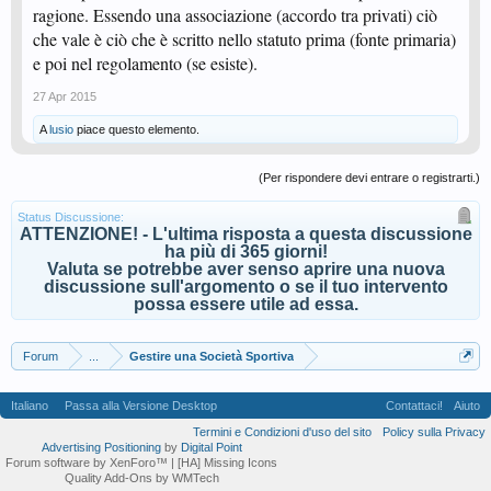
ragione. Essendo una associazione (accordo tra privati) ciò
che vale è ciò che è scritto nello statuto prima (fonte primaria)
e poi nel regolamento (se esiste).
27 Apr 2015
A
lusio
piace questo elemento.
(Per rispondere devi entrare o registrarti.)
Status Discussione:
ATTENZIONE! - L'ultima risposta a questa discussione
ha più di 365 giorni!
Valuta se potrebbe aver senso aprire una nuova
discussione sull'argomento o se il tuo intervento
possa essere utile ad essa.
Forum
...
Gestire una Società Sportiva
Italiano
Passa alla Versione Desktop
Contattaci!
Aiuto
Termini e Condizioni d'uso del sito
Policy sulla Privacy
Advertising Positioning
by
Digital Point
Forum software by XenForo™
| [HA] Missing Icons
Quality Add-Ons by WMTech