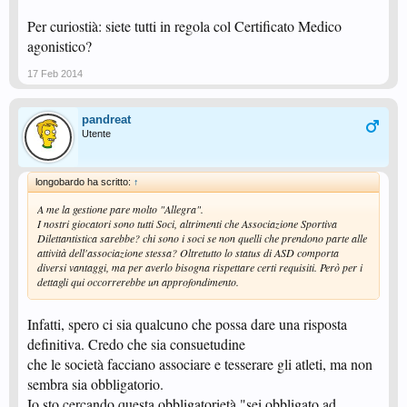
Per curiostià: siete tutti in regola col Certificato Medico
agonistico?
17 Feb 2014
pandreat
Utente
longobardo ha scritto:
↑
A me la gestione pare molto "Allegra".
I nostri giocatori sono tutti Soci, altrimenti che Associazione Sportiva
Dilettantistica sarebbe? chi sono i soci se non quelli che prendono parte alle
attività dell'associazione stessa? Oltretutto lo status di ASD comporta
diversi vantaggi, ma per averlo bisogna rispettare certi requisiti. Però per i
dettagli qui occorrerebbe un approfondimento.
Infatti, spero ci sia qualcuno che possa dare una risposta
definitiva. Credo che sia consuetudine
che le società facciano associare e tesserare gli atleti, ma non
sembra sia obbligatorio.
Io sto cercando questa obbligatorietà "sei obbligato ad