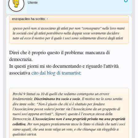
Utente
enzopacileo ha scritto:
↑
spesso però non si associano gli atleti per non "consegnare" nelle loro mani
la società cioè gli atleti potrebbero nella doppia veste veramente decidere
tutto ed ecco il motivo per il quale i soci sono solitamente diversi dagli atleti
Direi che è proprio questo il problema: mancanza di
democrazia.
In questi giorni mi sto documentando e riguardo l'attività
associativa
cito dal blog di teamartist
:
Perchè 9 Statuti su 10 di quelli che vediamo contengono un errore
fondamentale.
Discriminano tra socio e socio
. Il motivo me lo sono sentito
dire tante volte: “
Non è giusto che chi si è sbattuto per fondare
l’Associazione possa vedersi portar via l’Associazione da un gruppetto di
nuovi soci appena arrivati
“. Signori: questa è l’essenza stessa della
Democrazia.
L’Associazione non è una proprietà privata ma una proprietà
collettiva
. Per non pagare praticamente tasse lo Stato vi chiede che tutti i soci
siano uguali, che una testa valga un voto, e che chiunque sia eleggibile a
qualsiasi carica.