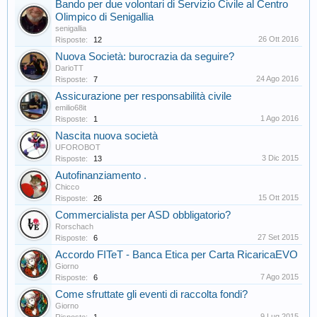
Bando per due volontari di Servizio Civile al Centro
Olimpico di Senigallia
senigallia
26 Ott 2016
Risposte:
12
Nuova Società: burocrazia da seguire?
DarioTT
24 Ago 2016
Risposte:
7
Assicurazione per responsabilità civile
emilio68it
1 Ago 2016
Risposte:
1
Nascita nuova società
UFOROBOT
3 Dic 2015
Risposte:
13
Autofinanziamento .
Chicco
15 Ott 2015
Risposte:
26
Commercialista per ASD obbligatorio?
Rorschach
27 Set 2015
Risposte:
6
Accordo FITeT - Banca Etica per Carta RicaricaEVO
Giorno
7 Ago 2015
Risposte:
6
Come sfruttate gli eventi di raccolta fondi?
Giorno
9 Lug 2015