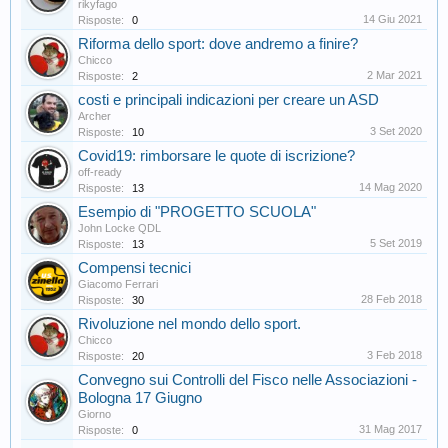
rikyfago
14 Giu 2021
Risposte:
0
Riforma dello sport: dove andremo a finire?
Chicco
2 Mar 2021
Risposte:
2
costi e principali indicazioni per creare un ASD
Archer
3 Set 2020
Risposte:
10
Covid19: rimborsare le quote di iscrizione?
off-ready
14 Mag 2020
Risposte:
13
Esempio di "PROGETTO SCUOLA"
John Locke QDL
5 Set 2019
Risposte:
13
Compensi tecnici
Giacomo Ferrari
28 Feb 2018
Risposte:
30
Rivoluzione nel mondo dello sport.
Chicco
3 Feb 2018
Risposte:
20
Convegno sui Controlli del Fisco nelle Associazioni -
Bologna 17 Giugno
Giorno
31 Mag 2017
Risposte:
0