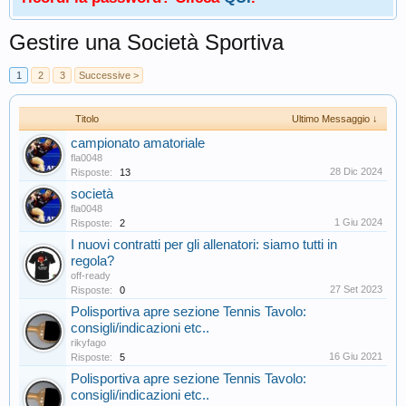
Gestire una Società Sportiva
1
2
3
Successive >
Titolo
Ultimo Messaggio ↓
campionato amatoriale
fla0048
28 Dic 2024
Risposte:
13
società
fla0048
1 Giu 2024
Risposte:
2
I nuovi contratti per gli allenatori: siamo tutti in
regola?
off-ready
27 Set 2023
Risposte:
0
Polisportiva apre sezione Tennis Tavolo:
consigli/indicazioni etc..
rikyfago
16 Giu 2021
Risposte:
5
Polisportiva apre sezione Tennis Tavolo:
consigli/indicazioni etc..