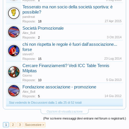
Risposte:
1
Tesserato ma non socio della società sportiva: è
possibile?
pandreat
27 Apr 2015
Risposte:
18
Società Promozionale
Alex_Boll
3 Ott 2014
Risposte:
2
chi non rispetta le regole è fuori dall'associazione...
forse
steve67
23 Lug 2014
Risposte:
15
Cercare Finanziamenti? Vedi ICC Table Tennis
Milpitas
Giorno
5 Giu 2013
Risposte:
10
Fondazione associazione - promozione
Alex_Boll
14 Giu 2012
Risposte:
5
Stai vedendo le Discussioni dalla 1 alla 25 di 52 totali
Opzioni di visualizzazione
(Per scrivere messaggi devi entrare nel forum o registrarti.)
1
2
3
Successive >