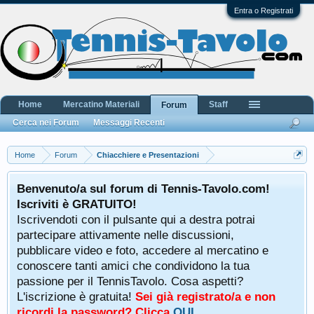
Entra o Registrati
Home
Mercatino Materiali
Staff
Forum
Cerca nei Forum
Messaggi Recenti
Home
Forum
Chiacchiere e Presentazioni
Benvenuto/a sul forum di Tennis-Tavolo.com!
Iscriviti è GRATUITO!
Iscrivendoti con il pulsante qui a destra potrai
partecipare attivamente nelle discussioni,
pubblicare video e foto, accedere al mercatino e
conoscere tanti amici che condividono la tua
passione per il TennisTavolo. Cosa aspetti?
L'iscrizione è gratuita!
Sei già registrato/a e non
ricordi la password? Clicca
QUI
.