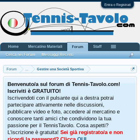
Entra o Registrati
Home
Mercatino Materiali
Staff
Forum
Cerca nei Forum
Messaggi Recenti
Forum
...
Gestire una Società Sportiva
Benvenuto/a sul forum di Tennis-Tavolo.com!
Iscriviti è GRATUITO!
Iscrivendoti con il pulsante qui a destra potrai
partecipare attivamente nelle discussioni,
pubblicare video e foto, accedere al mercatino e
conoscere tanti amici che condividono la tua
passione per il TennisTavolo. Cosa aspetti?
L'iscrizione è gratuita!
Sei già registrato/a e non
ricordi la password? Clicca
QUI
.