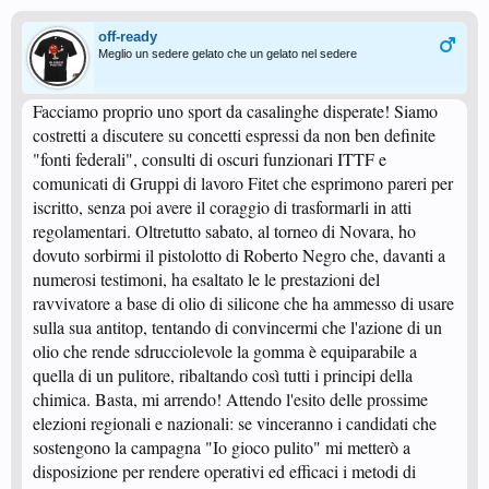
off-ready
Meglio un sedere gelato che un gelato nel sedere
Facciamo proprio uno sport da casalinghe disperate! Siamo
costretti a discutere su concetti espressi da non ben definite
"fonti federali", consulti di oscuri funzionari ITTF e
comunicati di Gruppi di lavoro Fitet che esprimono pareri per
iscritto, senza poi avere il coraggio di trasformarli in atti
regolamentari. Oltretutto sabato, al torneo di Novara, ho
dovuto sorbirmi il pistolotto di Roberto Negro che, davanti a
numerosi testimoni, ha esaltato le le prestazioni del
ravvivatore a base di olio di silicone che ha ammesso di usare
sulla sua antitop, tentando di convincermi che l'azione di un
olio che rende sdrucciolevole la gomma è equiparabile a
quella di un pulitore, ribaltando così tutti i principi della
chimica. Basta, mi arrendo! Attendo l'esito delle prossime
elezioni regionali e nazionali: se vinceranno i candidati che
sostengono la campagna "Io gioco pulito" mi metterò a
disposizione per rendere operativi ed efficaci i metodi di