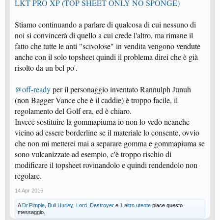
LKT PRO XP (TOP SHEET ONLY NO SPONGE)
Stiamo continuando a parlare di qualcosa di cui nessuno di
noi si convincerà di quello a cui crede l'altro, ma rimane il
fatto che tutte le anti "scivolose" in vendita vengono vendute
anche con il solo topsheet quindi il problema direi che è già
risolto da un bel po'.
@off-ready
per il personaggio inventato Rannulph Junuh
(non Bagger Vance che è il caddie) è troppo facile, il
regolamento del Golf era, ed è chiaro.
Invece sostituire la gommapiuma io non lo vedo neanche
vicino ad essere borderline se il materiale lo consente, ovvio
che non mi metterei mai a separare gomma e gommapiuma se
sono vulcanizzate ad esempio, c'è troppo rischio di
modificare il topsheet rovinandolo e quindi rendendolo non
regolare.
14 Apr 2016
A
Dr.Pimple
,
Bull Hurley
,
Lord_Destroyer
e
1 altro utente
piace questo
messaggio.