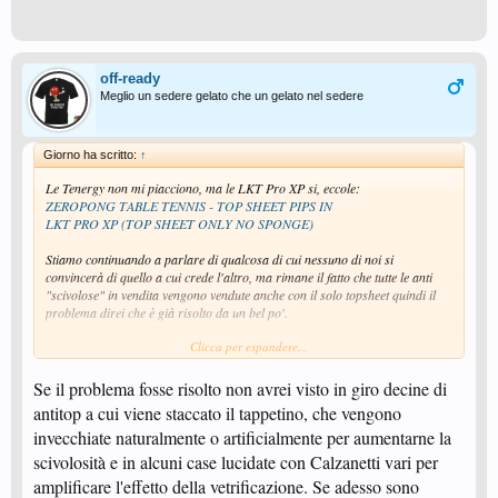
off-ready
Meglio un sedere gelato che un gelato nel sedere
Giorno ha scritto:
↑
Le Tenergy non mi piacciono, ma le LKT Pro XP si, eccole:
ZEROPONG TABLE TENNIS - TOP SHEET PIPS IN
LKT PRO XP (TOP SHEET ONLY NO SPONGE)
Stiamo continuando a parlare di qualcosa di cui nessuno di noi si
convincerà di quello a cui crede l'altro, ma rimane il fatto che tutte le anti
"scivolose" in vendita vengono vendute anche con il solo topsheet quindi il
problema direi che è già risolto da un bel po'.
Clicca per espandere...
@off-ready
per il personaggio inventato Rannulph Junuh (non Bagger Vance
che è il caddie) è troppo facile, il regolamento del Golf era, ed è chiaro.
Invece sostituire la gommapiuma io non lo vedo neanche vicino ad essere
Se il problema fosse risolto non avrei visto in giro decine di
borderline se il materiale lo consente, ovvio che non mi metterei mai a
antitop a cui viene staccato il tappetino, che vengono
separare gomma e gommapiuma se sono vulcanizzate ad esempio, c'è
invecchiate naturalmente o artificialmente per aumentarne la
troppo rischio di modificare il topsheet rovinandolo e quindi rendendolo non
regolare.
scivolosità e in alcuni case lucidate con Calzanetti vari per
amplificare l'effetto della vetrificazione. Se adesso sono