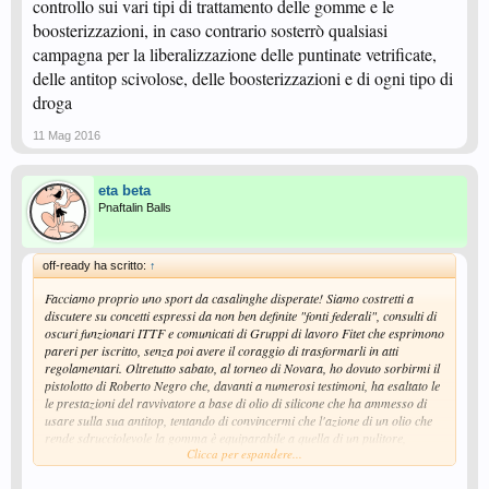
controllo sui vari tipi di trattamento delle gomme e le
boosterizzazioni, in caso contrario sosterrò qualsiasi
campagna per la liberalizzazione delle puntinate vetrificate,
delle antitop scivolose, delle boosterizzazioni e di ogni tipo di
droga
11 Mag 2016
eta beta
Pnaftalin Balls
off-ready ha scritto:
↑
Facciamo proprio uno sport da casalinghe disperate! Siamo costretti a
discutere su concetti espressi da non ben definite "fonti federali", consulti di
oscuri funzionari ITTF e comunicati di Gruppi di lavoro Fitet che esprimono
pareri per iscritto, senza poi avere il coraggio di trasformarli in atti
regolamentari. Oltretutto sabato, al torneo di Novara, ho dovuto sorbirmi il
pistolotto di Roberto Negro che, davanti a numerosi testimoni, ha esaltato le
le prestazioni del ravvivatore a base di olio di silicone che ha ammesso di
usare sulla sua antitop, tentando di convincermi che l'azione di un olio che
rende sdrucciolevole la gomma è equiparabile a quella di un pulitore,
Clicca per espandere...
ribaltando così tutti i principi della chimica. Basta, mi arrendo! Attendo
l'esito delle prossime elezioni regionali e nazionali: se vinceranno i candidati