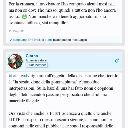
Per la cronaca, il ravvivatore l'ho comprato alcuni mesi fa...
ma non so dove l'ho messo, quindi a tutt'ora non l'ho ancora
usato...
Non mancherò di tenerti aggiornato sul suo
eventuale utilizzo, stai tranquillo!
11 Mag 2016
A
pangpang
,
Dr.Pimple
e
cunni
piace questo messaggio.
Giorno
Amministratore
Staff Member
@off-ready
riguardo all'oggetto della discussione che ricordo
è: "la sostituzione della gommapiuma" c'erano due
interpretazioni. Sulla base di una hai fatto nomi e cognomi
degli atleti facendoli passare per giocatori che sfruttano
materiale illegale.
Ora visto che anche la FITeT aderisce a quello che anche
l'ITTF ha risposto (nessun oscuro signore, ci sono nomi e
cognomi nelle email pubblicate, e sono i responsabili delle