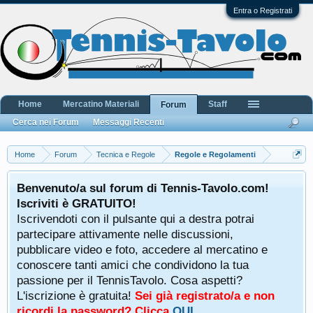
Entra o Registrati
Home
Mercatino Materiali
Staff
Forum
Cerca nei Forum
Messaggi Recenti
Home
Forum
Tecnica e Regole
Regole e Regolamenti
Benvenuto/a sul forum di Tennis-Tavolo.com!
Iscriviti è GRATUITO!
Iscrivendoti con il pulsante qui a destra potrai
partecipare attivamente nelle discussioni,
pubblicare video e foto, accedere al mercatino e
conoscere tanti amici che condividono la tua
passione per il TennisTavolo. Cosa aspetti?
L'iscrizione è gratuita!
Sei già registrato/a e non
ricordi la password? Clicca
QUI
.