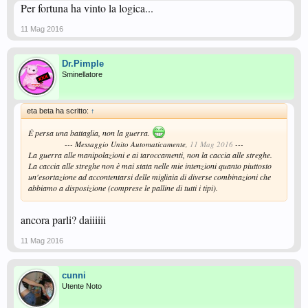
Per fortuna ha vinto la logica...
11 Mag 2016
Dr.Pimple
Sminellatore
eta beta ha scritto:
↑
È persa una battaglia, non la guerra.
--- Messaggio Unito Automaticamente,
11 Mag 2016
---
La guerra alle manipolazioni e ai taroccamenti, non la caccia alle streghe.
La caccia alle streghe non è mai stata nelle mie intenzioni quanto piuttosto
un'esortazione ad accontentarsi delle migliaia di diverse combinazioni che
abbiamo a disposizione (comprese le palline di tutti i tipi).
ancora parli? daiiiiii
11 Mag 2016
cunni
Utente Noto