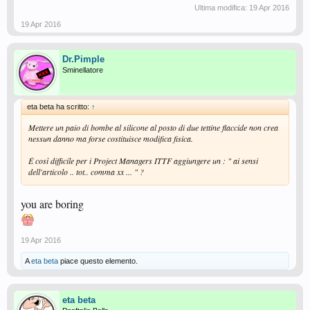
Ultima modifica:
19 Apr 2016
19 Apr 2016
Dr.Pimple
Sminellatore
eta beta ha scritto:
↑
Mettere un paio di bombe al silicone al posto di due tettine flaccide non crea
nessun danno ma forse costituisce modifica fisica.
È così difficile per i Project Managers ITTF aggiungere un : " ai sensi
dell'articolo .. tot.. comma xx ... " ?
you are boring
19 Apr 2016
A
eta beta
piace questo elemento.
eta beta