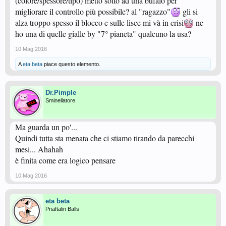
(colore/spessore/tipo) metto sotto ad una bufalo per
migliorare il controllo più possibile? al "ragazzo"
gli si
alza troppo spesso il blocco e sulle lisce mi và in crisi
ne
ho una di quelle gialle by "7° pianeta" qualcuno la usa?
10 Mag 2016
A
eta beta
piace questo elemento.
Dr.Pimple
Sminellatore
Ma guarda un po'...
Quindi tutta sta menata che ci stiamo tirando da parecchi
mesi... Ahahah
è finita come era logico pensare
10 Mag 2016
eta beta
Pnaftalin Balls