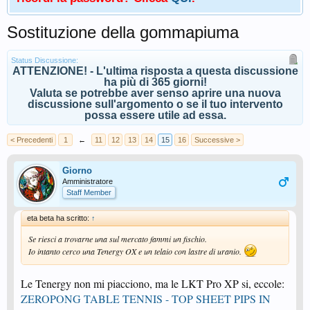
Sostituzione della gommapiuma
Status Discussione:
ATTENZIONE! - L'ultima risposta a questa discussione
ha più di 365 giorni!
Valuta se potrebbe aver senso aprire una nuova
discussione sull'argomento o se il tuo intervento
possa essere utile ad essa.
< Precedenti
1
←
11
12
13
14
15
16
Successive >
Giorno
Amministratore
Staff Member
eta beta ha scritto:
↑
Se riesci a trovarne una sul mercato fammi un fischio.
Io intanto cerco una Tenergy OX e un telaio con lastre di uranio.
Le Tenergy non mi piacciono, ma le LKT Pro XP si, eccole:
ZEROPONG TABLE TENNIS - TOP SHEET PIPS IN