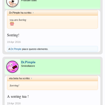
Pnaftalin Balls
Dr.Pimple ha scritto:
↑
you are boring
Sorring!
19 Apr 2016
A
Dr.Pimple
piace questo elemento.
Dr.Pimple
Sminellatore
eta beta ha scritto:
↑
Sorring!
A sorring tua !
19 Apr 2016