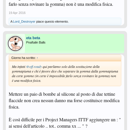
farlo senza rovinare la gomma) non è una modifica fisica.
19 Apr 2016
A
Lord_Destroyer
piace questo elemento.
eta beta
Pnaftalin Balls
Giorno ha scritto:
↑
Ma infatti
@off-ready
qui parliamo solo della sostituzione della
gommapiuma e chi è favore dice che separare la gomma dalla gommapiuma
da certe gomme (in certe è impossibile farlo senza rovinare la gomma) non
è una modifica fisica.
Mettere un paio di bombe al silicone al posto di due tettine
flaccide non crea nessun danno ma forse costituisce modifica
fisica.
È così difficile per i Project Managers ITTF aggiungere un : "
ai sensi dell'articolo .. tot.. comma xx ... " ?