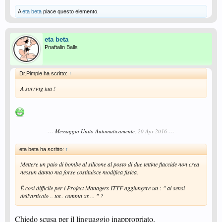
A
eta beta
piace questo elemento.
eta beta
Pnaftalin Balls
Dr.Pimple ha scritto:
↑
A sorring tua !
--- Messaggio Unito Automaticamente,
20 Apr 2016
---
eta beta ha scritto:
↑
Mettere un paio di bombe al silicone al posto di due tettine flaccide non crea
nessun danno ma forse costituisce modifica fisica.
È così difficile per i Project Managers ITTF aggiungere un : " ai sensi
dell'articolo .. tot.. comma xx ... " ?
Chiedo scusa per il linguaggio inappropriato.