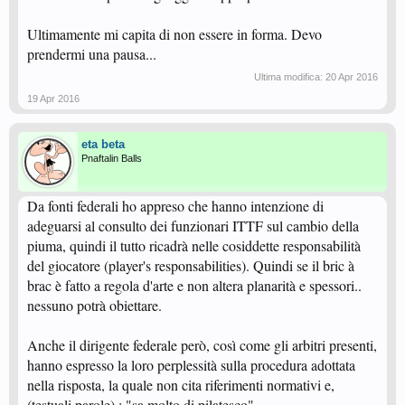
Ultimamente mi capita di non essere in forma. Devo
prendermi una pausa...
Ultima modifica:
20 Apr 2016
19 Apr 2016
eta beta
Pnaftalin Balls
Da fonti federali ho appreso che hanno intenzione di
adeguarsi al consulto dei funzionari ITTF sul cambio della
piuma, quindi il tutto ricadrà nelle cosiddette responsabilità
del giocatore (player's responsabilities). Quindi se il bric à
brac è fatto a regola d'arte e non altera planarità e spessori..
nessuno potrà obiettare.
Anche il dirigente federale però, così come gli arbitri presenti,
hanno espresso la loro perplessità sulla procedura adottata
nella risposta, la quale non cita riferimenti normativi e,
(testuali parole) : "sa molto di pilatesco".