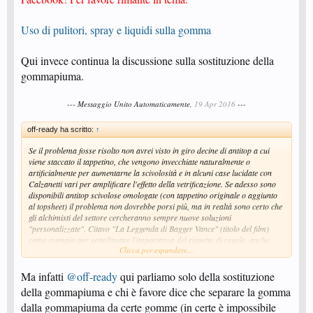
Uso di pulitori, spray e liquidi sulla gomma
Qui invece continua la discussione sulla sostituzione della
gommapiuma.
--- Messaggio Unito Automaticamente,
19 Apr 2016
---
off-ready ha scritto:
↑
Se il problema fosse risolto non avrei visto in giro decine di antitop a cui
viene staccato il tappetino, che vengono invecchiate naturalmente o
artificialmente per aumentarne la scivolosità e in alcuni case lucidate con
Calzanetti vari per amplificare l'effetto della vetrificazione. Se adesso sono
disponibili antitop scivolose omologate (con tappetino originale o aggiunto
al topsheet) il problema non dovrebbe porsi più, ma in realtà sono certo che
gli alchimisti del settore cercheranno sempre nuove soluzioni
"personalizzate". Citavo "La Leggenda di Bagger Vance" (titolo del film)
come esempio per sottolineare l'importanza del rispetto di regole, anche
Clicca per espandere...
quelle più banali come quella che prevede di non modificare le
caratteristiche chimico-fisiche delle gomme
Ma infatti
@off-ready
qui parliamo solo della sostituzione
della gommapiuma e chi è favore dice che separare la gomma
dalla gommapiuma da certe gomme (in certe è impossibile