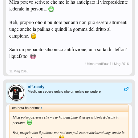
che sostengono la campagna "Io gioco pulito" mi metterò a disposizione per
Mica potevo scrivere che me lo ha anticipato il vicepresidente
rendere operativi ed efficaci i metodi di controllo sui vari tipi di trattamento
federale in persona.
delle gomme e le boosterizzazioni, in caso contrario sosterrò qualsiasi
campagna per la liberalizzazione delle puntinate vetrificate, delle antitop
scivolose, delle boosterizzazioni e di ogni tipo di droga
Beh, proprio olio il pulitore per anti non può essere altrimenti
unge anche la pallina e quindi la gomma del dritto al
campione.
Sarà un preparato siliconico antifrizione, una sorta di "teflon"
liquefatto.
Ultima modifica:
11 Mag 2016
11 Mag 2016
off-ready
Meglio un sedere gelato che un gelato nel sedere
eta beta ha scritto:
↑
Mica potevo scrivere che me lo ha anticipato il vicepresidente federale in
persona.
Beh, proprio olio il pulitore per anti non può essere altrimenti unge anche la