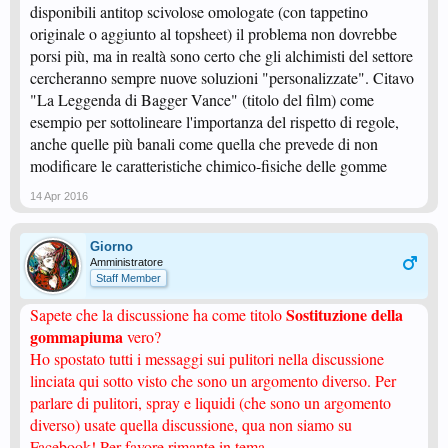
disponibili antitop scivolose omologate (con tappetino
originale o aggiunto al topsheet) il problema non dovrebbe
porsi più, ma in realtà sono certo che gli alchimisti del settore
cercheranno sempre nuove soluzioni "personalizzate". Citavo
"La Leggenda di Bagger Vance" (titolo del film) come
esempio per sottolineare l'importanza del rispetto di regole,
anche quelle più banali come quella che prevede di non
modificare le caratteristiche chimico-fisiche delle gomme
14 Apr 2016
Giorno
Amministratore
Staff Member
Sostituzione della
Sapete che la discussione ha come titolo
gommapiuma
vero?
Ho spostato tutti i messaggi sui pulitori nella discussione
linciata qui sotto visto che sono un argomento diverso. Per
parlare di pulitori, spray e liquidi (che sono un argomento
diverso) usate quella discussione, qua non siamo su
Facebook! Per favore rimante in tema.