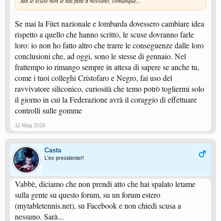
Ma le scuse non le hai fatte a nessuno, comunque...
Se mai la Fitet nazionale e lombarda dovessero cambiare idea
rispetto a quello che hanno scritto, le scuse dovranno farle
loro: io non ho fatto altro che trarre le conseguenze dalle loro
conclusioni che, ad oggi, sono le stesse di gennaio. Nel
frattempo io rimango sempre in attesa di sapere se anche tu,
come i tuoi colleghi Cristofaro e Negro, fai uso del
ravvivatore siliconico, curiosità che temo potrò togliermi solo
il giorno in cui la Federazione avrà il coraggio di effettuare
controlli sulle gomme
11 Mag 2016
Casta
L'ex presidente!!
Vabbè, diciamo che non prendi atto che hai spalato letame
sulla gente su questo forum, su un forum estero
(mytabletennis.net), su Facebook e non chiedi scusa a
nessuno. Sarà...