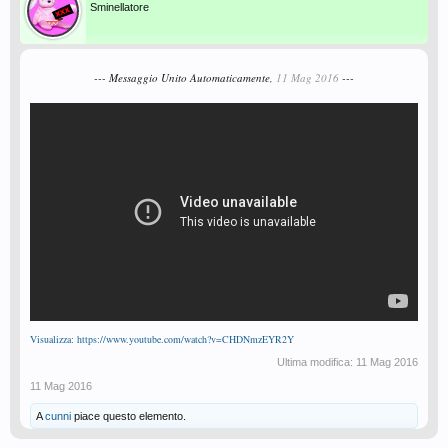
Sminellatore
--- Messaggio Unito Automaticamente,
11 Mag 2016
---
Visualizza: https://www.youtube.com/watch?v=CHDNmzEYR2Y
Ultima modifica:
11 Mag 2016
11 Mag 2016
A
cunni
piace questo elemento.