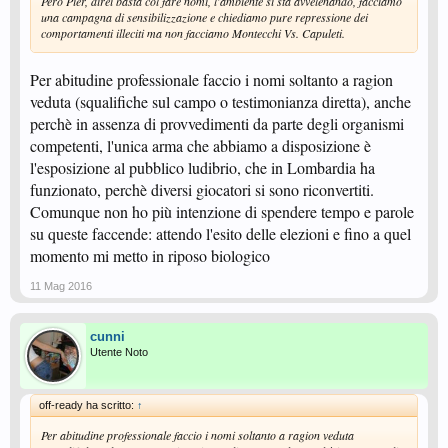
Però Pier, direi basta col fare nomi, l'ambiente si sta avvelenando, facciamo
una campagna di sensibilizzazione e chiediamo pure repressione dei
comportamenti illeciti ma non facciamo Montecchi Vs. Capuleti.
Per abitudine professionale faccio i nomi soltanto a ragion
veduta (squalifiche sul campo o testimonianza diretta), anche
perchè in assenza di provvedimenti da parte degli organismi
competenti, l'unica arma che abbiamo a disposizione è
l'esposizione al pubblico ludibrio, che in Lombardia ha
funzionato, perchè diversi giocatori si sono riconvertiti.
Comunque non ho più intenzione di spendere tempo e parole
su queste faccende: attendo l'esito delle elezioni e fino a quel
momento mi metto in riposo biologico
11 Mag 2016
cunni
Utente Noto
off-ready ha scritto:
↑
Per abitudine professionale faccio i nomi soltanto a ragion veduta