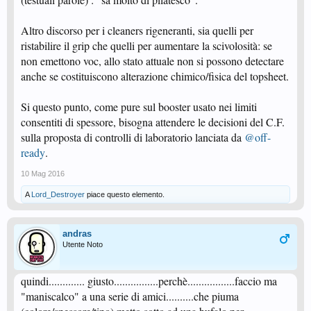
Altro discorso per i cleaners rigeneranti, sia quelli per
ristabilire il grip che quelli per aumentare la scivolosità: se
non emettono voc, allo stato attuale non si possono detectare
anche se costituiscono alterazione chimico/fisica del topsheet.
Si questo punto, come pure sul booster usato nei limiti
consentiti di spessore, bisogna attendere le decisioni del C.F.
sulla proposta di controlli di laboratorio lanciata da
@off-
ready
.
10 Mag 2016
A
Lord_Destroyer
piace questo elemento.
andras
Utente Noto
quindi............. giusto................perchè.................faccio ma
"maniscalco" a una serie di amici..........che piuma