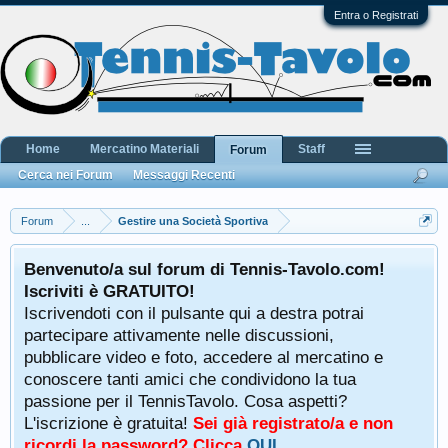
Entra o Registrati
Home
Mercatino Materiali
Staff
Forum
Cerca nei Forum
Messaggi Recenti
Forum
...
Gestire una Società Sportiva
Benvenuto/a sul forum di Tennis-Tavolo.com!
Iscriviti è GRATUITO!
Iscrivendoti con il pulsante qui a destra potrai
partecipare attivamente nelle discussioni,
pubblicare video e foto, accedere al mercatino e
conoscere tanti amici che condividono la tua
passione per il TennisTavolo. Cosa aspetti?
L'iscrizione è gratuita!
Sei già registrato/a e non
ricordi la password? Clicca
QUI
.