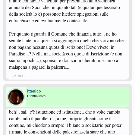
il libro contabile va tenuto per presentarlo all'Assemblea
annuale dei Soci, che, in quanto tali (e qualunque tesserato
della società lo è) possonoc hiedere spiegazioni sulle
entrate/uscite ed evntualmente contestarle.
Per quanto riguarda il Comune che finanzia tutto... ne ho
sentite tante, ma questa si aggiunge a quelli che scrivono che
non pagano nessuna quota di iscrizione! Dove vivete, in
Paradiso...? Nella mia società con quote di Iscrizione (e non
siamo inpochi...), sponsor e donazioni liberali riusciamo a
malapena a pagarci la palestra...
1 Ott 2008
ittenico
Utente Attivo
beh!.. sai.. c'è istituzione ed istituzione.. che a volte cambia
cambiando il parallelo...; a me, proprio gli enti come il
comune, mi chiedono srmpre il bilancio societario per poter
firmare le convenzioni delle palestre;lascia stare che uno