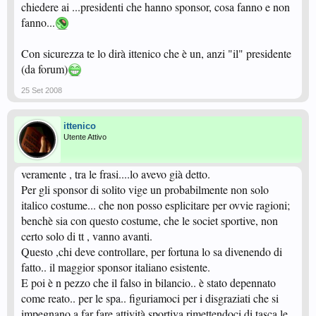
chiedere ai ...presidenti che hanno sponsor, cosa fanno e non
fanno...
Con sicurezza te lo dirà ittenico che è un, anzi "il" presidente
(da forum)
25 Set 2008
ittenico
Utente Attivo
veramente , tra le frasi....lo avevo già detto.
Per gli sponsor di solito vige un probabilmente non solo
italico costume... che non posso esplicitare per ovvie ragioni;
benchè sia con questo costume, che le societ sportive, non
certo solo di tt , vanno avanti.
Questo ,chi deve controllare, per fortuna lo sa divenendo di
fatto.. il maggior sponsor italiano esistente.
E poi è n pezzo che il falso in bilancio.. è stato depennato
come reato.. per le spa.. figuriamoci per i disgraziati che si
impegnano a far fare attività sportiva rimettendoci di tasca le