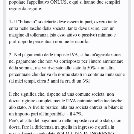
popolare l'appellativo ONLUS, e qui si hanno due semplici
regole da seguire:
1- Il "bilancio" societario deve essere in pari, ovvero tanto
entra nelle tasche della società, tanto deve uscire, con un
margine di tolleranza (sia esso attivo o passivo) minimo e
purtroppo le percentuali non me le ricordo.
2- Nel pagamento delle imposte IVA, si ha un'agevolazione
nel pagamento che non va corrisposto per l'intero ammontare
della somma, ma va riversato allo stato la 50% + un'altra
percentuale che deriva da norme statali in continua mutazione
(ai miei tempi, circa 5 anni fa era di un 3%)
Il che significa che, rispetto ad una comune società, non
dovrai rigirare completamente l'IVA entrante nelle tue tasche
allo stato. A livello pratico, alla tua società entrerà in bilancio
un importo pari all'imponibile + il 47%.
Però, all'atto del pagamento delle imposte iva allo stato, non
dovrai fare la differenza tra quella in ingresso e quella in
uscita, bensì va calcolata SOLO L'IVA IN INGRESSO.