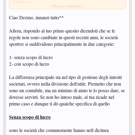
e migliorarsi.
Clicca per espandere...
Se questo è vero, deduco quindi che le uniche entrate che possono permettere
di racimolare qualche soldo a chi si impegna a seguire una tale attività
(allenatori, tecnici ecc) derivino dagli sponsor che hanno deciso di
Ciao Dezmo, innanzi tutto^^
appoggiare la società dilettantistica.
E' così la musica? o mi manca qualche tassello per capire come stanno le
Allora, rispondo al tuo primo quesito dicendoti che se le
cose realmente?
regole non sono cambiate in questi recenti anni, le società
Spero che qualcuno mi riesca a spiegare questo importante passaggio..
sportive si suddividono principalmente in due categorie:
Grazie,
1- senza scopo di lucro
dezmo
2- con scopo di lucro
La differenza principale sta nel tipo di gestione degli introiti
societari, ovvero nella divisione dell'utile. Premetto che non
sono un contabile, ma un minimo di aiuto te lo posso dare, se
dovesse servirti. Se non ho inteso male, al tua ricade nel
primo caso e dunque ti dò qualche specifica di quello
Senza scopo di lucro
sono le società che comunemente hanno nell dicitura