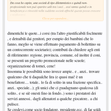
Da cosa ho capito, una società di tipo dilettantistico e quindi non-
professionale non può spartire utili tra i soci .. essi vanno quindi o in
beneficienza o rinvestiti nella suddetta società affinchè questa possa crescere
e migliorarsi.
Clicca per espandere...
Se questo è vero, deduco quindi che le uniche entrate che possono permettere
di racimolare qualche soldo a chi si impegna a seguire una tale attività
(allenatori, tecnici ecc) derivino dagli sponsor che hanno deciso di
appoggiare la società dilettantistica.
dimentichi le quote...i corsi (tra l'altro giustificabili fisclmente
E' così la musica? o mi manca qualche tassello per capire come stanno le
, e detraibili dai genitori, per esmpio dei bambini che lo
cose realmente?
fanno, meglio se viene effettuato pagamento di bollettino su
Spero che qualcuno mi riesca a spiegare questo importante passaggio..
un contocorrente societario); contributi da chiedere agli enti
di riferimento: regione, provincia, comune, ed inoltre il coni,
Grazie,
se presenti un progetto promozionale nelle scuole;
dezmo
organizzazione di tornei, cene!
Insomma le possibilità sono invece ampie.. e , anzi.. trovare
qualcuno che ti daqualche lira (e quasi mai! è un
benefattore.... totale.. lo fa di solito in una frazione specifica..
anzi.. speciale...); gli unici che ci guadagnano qualcosa (di
solito.. e se siè onesti fino in fondo..) sono i prestatori dei
servizi annessi.. dagli allenatori a qualche giocatore.. a chi
pulisce.
Se credevi,come socio fondatore, presidente,ecc. di far soldi