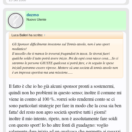
25 Set 2008
dezmo
Nuovo Utente
Luca Balleri ha scritto:
↑
Gli Sponsor difficilmente investono sul Tennis-tavolo, non è uno sport
mediatico!
Il tassello che ti manca lo troverai frugandoti in tasca. Se tirerai fuori
qualche soldo il tutto potrà avere inizio. Poi da ogni cosa nasce cosa....Se ci
saranno le persone GIUSTE qualcosa si potrà fare, e in seguito le spese
iniziali potranno essere riprese. Mettere sù una societa di tennis-tavolo non
è un impresa sportiva ma una missione......
Il fatto è che io ho già alcuni sponsor pronti a sostenermi,
quindi non ho problemi in questo senso; inoltre il comune mi
viene in contro al 100 %..vorrei solo rendermi conto se ci
sono particolari strategie per fare in modo che la cosa sia ben
fatta! del resto non apro società sportive tutti i giorni!
inoltre il mio intento, ripeto, non è assolutamente fare soldi
con questo sport! Io ho altre fonti di guadagno: voglio
solamente dare inizio ad un qualcosa che permetta ai ragazzi