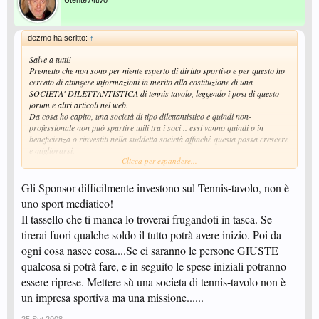
Utente Attivo
dezmo ha scritto:
↑
Salve a tutti!
Premetto che non sono per niente esperto di diritto sportivo e per questo ho
cercato di attingere informazioni in merito alla costituzione di una
SOCIETA' DILETTANTISTICA di tennis tavolo, leggendo i post di questo
forum e altri articoli nel web.
Da cosa ho capito, una società di tipo dilettantistico e quindi non-
professionale non può spartire utili tra i soci .. essi vanno quindi o in
beneficienza o rinvestiti nella suddetta società affinchè questa possa crescere
e migliorarsi.
Clicca per espandere...
Se questo è vero, deduco quindi che le uniche entrate che possono permettere
di racimolare qualche soldo a chi si impegna a seguire una tale attività
(allenatori, tecnici ecc) derivino dagli sponsor che hanno deciso di
Gli Sponsor difficilmente investono sul Tennis-tavolo, non è
appoggiare la società dilettantistica.
uno sport mediatico!
E' così la musica? o mi manca qualche tassello per capire come stanno le
Il tassello che ti manca lo troverai frugandoti in tasca. Se
cose realmente?
tirerai fuori qualche soldo il tutto potrà avere inizio. Poi da
Spero che qualcuno mi riesca a spiegare questo importante passaggio..
ogni cosa nasce cosa....Se ci saranno le persone GIUSTE
qualcosa si potrà fare, e in seguito le spese iniziali potranno
Grazie,
essere riprese. Mettere sù una societa di tennis-tavolo non è
dezmo
un impresa sportiva ma una missione......