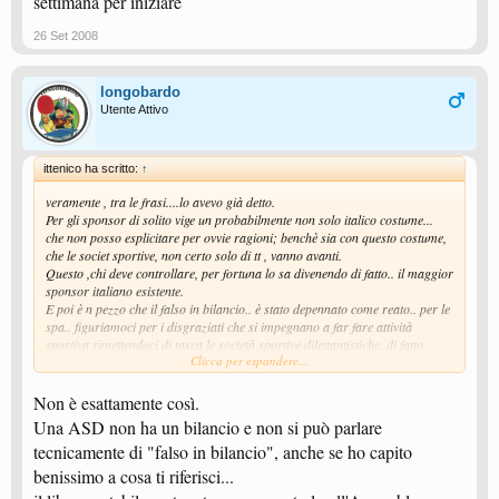
settimana per iniziare
26 Set 2008
longobardo
Utente Attivo
ittenico ha scritto:
↑
veramente , tra le frasi....lo avevo già detto.
Per gli sponsor di solito vige un probabilmente non solo italico costume...
che non posso esplicitare per ovvie ragioni; benchè sia con questo costume,
che le societ sportive, non certo solo di tt , vanno avanti.
Questo ,chi deve controllare, per fortuna lo sa divenendo di fatto.. il maggior
sponsor italiano esistente.
E poi è n pezzo che il falso in bilancio.. è stato depennato come reato.. per le
spa.. figuriamoci per i disgraziati che si impegnano a far fare attività
sportiva rimettendoci di tasca le società sportive dilettantistiche, di fatto,
Clicca per espandere...
sono tenue a tenere un libro contabile...(per eventuali.. controlli..) ma non a
presentarlo , in sede di dichiarazione.
Non è esattamente così.
Una ASD non ha un bilancio e non si può parlare
tecnicamente di "falso in bilancio", anche se ho capito
benissimo a cosa ti riferisci...