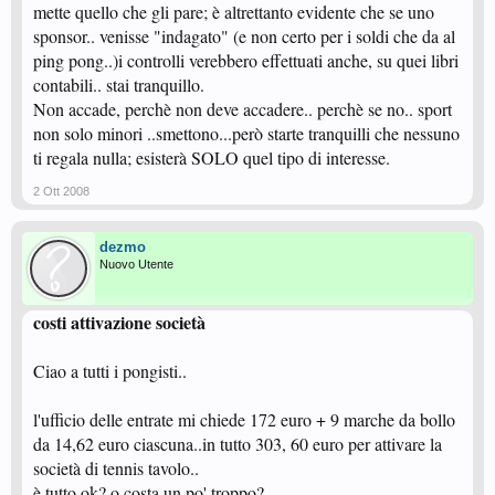
mette quello che gli pare; è altrettanto evidente che se uno
sponsor.. venisse "indagato" (e non certo per i soldi che da al
ping pong..)i controlli verebbero effettuati anche, su quei libri
contabili.. stai tranquillo.
Non accade, perchè non deve accadere.. perchè se no.. sport
non solo minori ..smettono...però starte tranquilli che nessuno
ti regala nulla; esisterà SOLO quel tipo di interesse.
2 Ott 2008
dezmo
Nuovo Utente
costi attivazione società
Ciao a tutti i pongisti..
l'ufficio delle entrate mi chiede 172 euro + 9 marche da bollo
da 14,62 euro ciascuna..in tutto 303, 60 euro per attivare la
società di tennis tavolo..
è tutto ok? o costa un po' troppo?