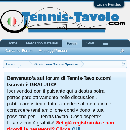
Entra o Registrati
Home
Mercatino Materiali
Staff
Forum
Cerca nei Forum
Messaggi Recenti
Forum
...
Gestire una Società Sportiva
Benvenuto/a sul forum di Tennis-Tavolo.com!
Iscriviti è GRATUITO!
Iscrivendoti con il pulsante qui a destra potrai
partecipare attivamente nelle discussioni,
pubblicare video e foto, accedere al mercatino e
conoscere tanti amici che condividono la tua
passione per il TennisTavolo. Cosa aspetti?
L'iscrizione è gratuita!
Sei già registrato/a e non
ricordi la password? Clicca
QUI
.