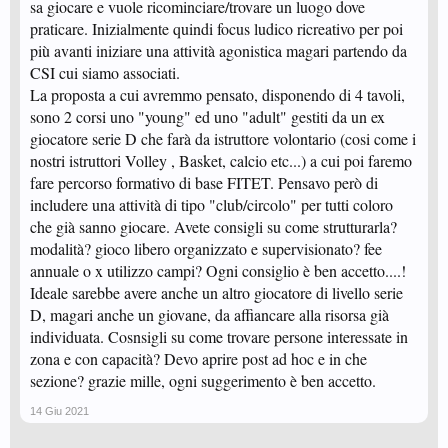
sa giocare e vuole ricominciare/trovare un luogo dove
praticare. Inizialmente quindi focus ludico ricreativo per poi
più avanti iniziare una attività agonistica magari partendo da
CSI cui siamo associati.
La proposta a cui avremmo pensato, disponendo di 4 tavoli,
sono 2 corsi uno "young" ed uno "adult" gestiti da un ex
giocatore serie D che farà da istruttore volontario (cosi come i
nostri istruttori Volley , Basket, calcio etc...) a cui poi faremo
fare percorso formativo di base FITET. Pensavo però di
includere una attività di tipo "club/circolo" per tutti coloro
che già sanno giocare. Avete consigli su come strutturarla?
modalità? gioco libero organizzato e supervisionato? fee
annuale o x utilizzo campi? Ogni consiglio è ben accetto....!
Ideale sarebbe avere anche un altro giocatore di livello serie
D, magari anche un giovane, da affiancare alla risorsa già
individuata. Cosnsigli su come trovare persone interessate in
zona e con capacità? Devo aprire post ad hoc e in che
sezione? grazie mille, ogni suggerimento è ben accetto.
14 Giu 2021