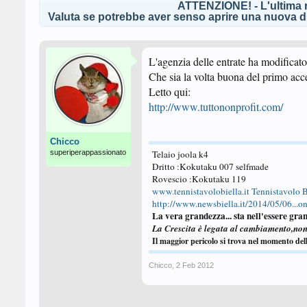
ATTENZIONE! - L'ultima r
Valuta se potrebbe aver senso aprire una nuova di
L'agenzia delle entrate ha modificato
Che sia la volta buona del primo acc
Letto qui:
http://www.tuttononprofit.com/
Chicco
superiperappassionato
Telaio joola k4
Dritto :Kokutaku 007 selfmade
Rovescio :Kokutaku 119
www.tennistavolobiella.it
Tennistavolo B
http://www.newsbiella.it/2014/05/06...one
La vera grandezza... sta nell'essere gran
La Crescita è legata al cambiamento,no
Il maggior pericolo si trova nel momento del
Chicco
,
2 Feb 2012