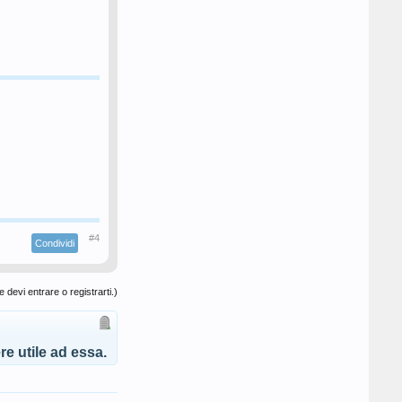
#4
Condividi
 devi entrare o registrarti.)
e utile ad essa.