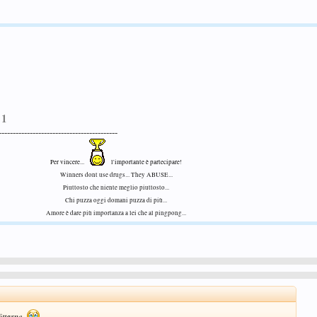
 1
------------------------------------------
Per vincere...
l'importante è partecipare!
Winners dont use drugs... They ABUSE...
Piuttosto che niente meglio piuttosto...
Chi puzza oggi domani puzza di più...
Amore è dare più importanza a lei che al pingpong...
ttarne..