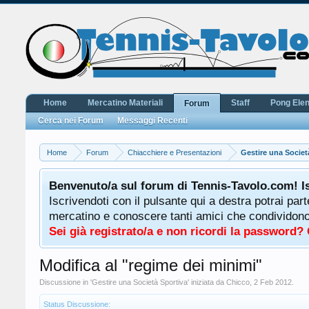
Home
Mercatino Materiali
Staff
Pong Ele
Forum
Cerca nei Forum
Messaggi Recenti
Home
Forum
Chiacchiere e Presentazioni
Gestire una Societ
Benvenuto/a sul forum di Tennis-Tavolo.com! I
Iscrivendoti con il pulsante qui a destra potrai par
mercatino e conoscere tanti amici che condividono l
Sei già registrato/a e non ricordi la password?
Modifica al "regime dei minimi"
Discussione in '
Gestire una Società Sportiva
' iniziata da
Chicco
,
2 Feb 2012
.
Status Discussione: