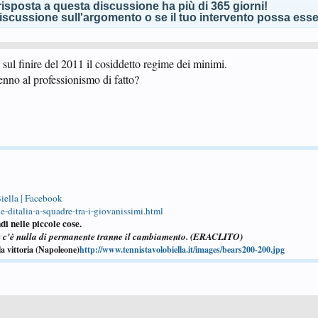
isposta a questa discussione ha più di 365 giorni!
scussione sull'argomento o se il tuo intervento possa esser
 sul finire del 2011 il cosiddetto regime dei minimi.
enno al professionismo di fatto?
iella | Facebook
-ditalia-a-squadre-tra-i-giovanissimi.html
di nelle piccole cose.
n c'è nulla di permanente tranne il cambiamento. (ERACLITO)
la vittoria (Napoleone)
http://www.tennistavolobiella.it/images/bears200-200.jpg