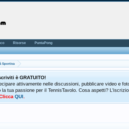
nco
Risorse
PuntaPong
à Sportiva
scriviti è GRATUITO!
tecipare attivamente nelle discussioni, pubblicare video e fot
a tua passione per il TennisTavolo. Cosa aspetti? L'iscrizio
 Clicca
QUI
.