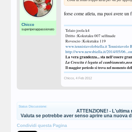
forse come atleta, ma puoi avere un fu
Chicco
superiperappassionato
Telaio joola k4
Dritto :Kokutaku 007 selfmade
Rovescio :Kokutaku 119
www.tennistavolobiella.it
Tennistavolo B
http://www.newsbiella.it/2014/05/06...one
La vera grandezza... sta nell'essere gran
La Crescita è legata al cambiamento,no
Il maggior pericolo si trova nel momento del
Chicco
,
4 Feb 2012
Status Discussione:
ATTENZIONE! - L'ultima r
Valuta se potrebbe aver senso aprire una nuova di
Condividi questa Pagina