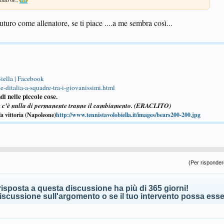
turo come allenatore, se ti piace ....a me sembra così...
iella | Facebook
-ditalia-a-squadre-tra-i-giovanissimi.html
di nelle piccole cose.
n c'è nulla di permanente tranne il cambiamento. (ERACLITO)
la vittoria (Napoleone)
http://www.tennistavolobiella.it/images/bears200-200.jpg
(Per rispondere
isposta a questa discussione ha più di 365 giorni!
scussione sull'argomento o se il tuo intervento possa esser