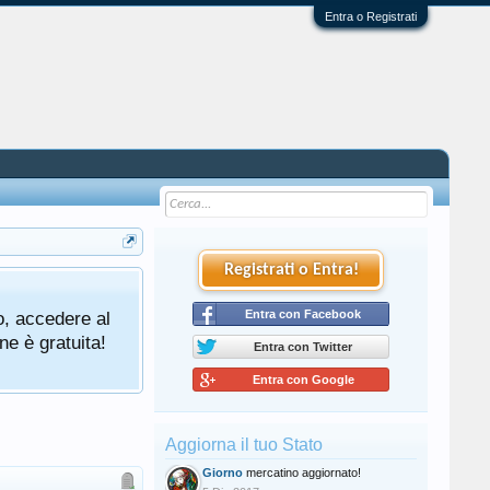
Entra o Registrati
Registrati o Entra!
o, accedere al
Entra con Facebook
ne è gratuita!
Entra con Twitter
Entra con Google
Aggiorna il tuo Stato
Giorno
mercatino aggiornato!