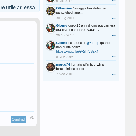
5 Dic 2017
•••
e utile ad essa.
Offensive
Assaggia l'ira della mia
pantofola di lana...
30 Lug 2017
•••
Giorno
dopo 13 anni di onorata carriera
era ora di cambiare avatar :D
20 Apr 2017
•••
Giorno
Le scuse di
@ZZ top
quando
non quota bene:
https://youtu.be/9RjTlfVSZk4
8 Nov 2016
•••
marco74
Tornato all'antico....tira
forte...finisce punto...
7 Nov 2016
•••
#1
Condividi