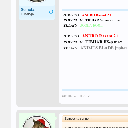
Semola
Tuttologo
DIRITTO
:
ANDRO Rasant 2.1
ROVESCIO
:
TIBHAR 5q sound max
TELAIO
:
JOOLA KOOL
ANDRO Rasant 2.1
DIRITTO
:
TIBHAR FX-p max
ROVESCIO
:
ANIMUS BLADE jupiter
TELAIO
:
--------------------------------------------------------
Semola
,
3 Feb 2012
Semola ha scritto:
↑
Come al solito troppo tardi per me per approfi