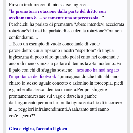
Provo a tradurre con il mio scarso inglese.....
"
la prematura rotazione dalla parte del dritto con
avvitamento è..... veramente una supercazzola.
.."
Perchè,chi ha parlato di prematura ?,forse intendevi accelerata
rotazione?chi mai ha parlato di accelerata rotazione?Ora non
confondiamo....
...Ecco un esempio di vuoto concettuale,di vuote
parole,dietro cui si riparano i nostri "espertoni" di lingua
inglese,ma di poco altro quando poi si entra nei contenuti e
ancor di meno s'inizia a parlare di tennis tavolo moderno..Fa
il paio con chi di sfuggita sostiene :"
nessuno ha mai negato
l'importanza del footwork
",immaginando che tutti abbiano
chiaro lo stesso uguale concetto e azionino,in fotocopia, piedi
e gambe alla stessa identica maniera.Per poi sfuggire
prontamente,restare sul vago e darsela a gambe
dall'argomento per non far brutta figura e rischio di incorrere
in.... peggiori infraintendimenti.Aaah,tanto tutti sanno
cos'è...,vero??
Gira e rigira, facendo il gioco