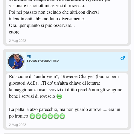
Basta col troll involontario !!
visionare i suoi ottimi servizi di rovescio.
Visualizza: https://youtu.be/5KRBwterPiI
Poi nel passato non escludo che altri,con diversi
intendimenti,abbiano fatto diversamente.
Ora...per quanto si può osservare...
ettore
2 Mag 2022
vg.
seguace gruppo rinco
Rotazione di "andirivieni", "Reverse Charge" (buono per i
giocatori AdE) ...Ti do' un'altra chiave di lettura:
la maggioranza usa i servizi di dritto perchè non gli vengono
bene i servizi di rovescio
La palla la alzo parecchio, ma non guardo altrove..... era un
po ironico
2 Mag 2022