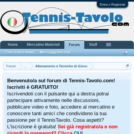
Entra o Registrati
Home
Mercatino Materiali
Staff
Forum
Cerca nei Forum
Messaggi Recenti
Forum
...
Allenamento e Tecniche di Gioco
Benvenuto/a sul forum di Tennis-Tavolo.com!
Iscriviti è GRATUITO!
Iscrivendoti con il pulsante qui a destra potrai
partecipare attivamente nelle discussioni,
pubblicare video e foto, accedere al mercatino e
conoscere tanti amici che condividono la tua
passione per il TennisTavolo. Cosa aspetti?
L'iscrizione è gratuita!
Sei già registrato/a e non
ricordi la password? Clicca
QUI
.