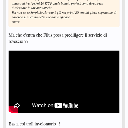
attaccanti,fra i primi 20 ITTF,quale battuta preferiscono fare,senza
disdegnare le varianti tattiche.
Poi non so se Jorgic,lo sloveno è già nei primi 20, ma lui gioca soprattutto di
rovescio.E mica ho detto che non è efficace....
ettore
Ma che c'entra che Filus possa prediligere il servizio di
rovescio ??
Basta col troll involontario !!