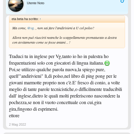
Utente Noto
eta beta ha scritto:
↑
Ma come,
@vg.
, non sai fare l'andirivieni a U col polso?
Allora non può riuscirti neanche lo scappellamento prematurato a destra
con avvitamento come se fosse antani .. !
Traduci tu in inglese per Vg,tanto io ho in palestra ho
frequentazioni solo con giocatori di lingua italiana.
Poi,se utilizzo qualche parola nuova,la spiego pure,
quell'"andirivieni" lì,di polso,nel libro di ping pong per le
giovani marmotte proprio non c'è.E' fresco di conio, a volte
meglio di tante parole tecnicistiche,o difficilmente traducibili
dall' inglese,dietro le quali molti preferiscono nascondere la
pochezza,se non il vuoto concettuale con cui,gira
gira,fingono di esprimersi.
ettore
2 Mag 2022