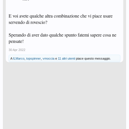
E voi avete qualche altra combinazione che vi piace usare
servendo di rovescio?
Sperando di aver dato qualche spunto fatemi sapere cosa ne
pensate!
30 Apr 2022
A
ILMarco
,
topspinner
,
vmoccia
e
11 altri utenti
piace questo messaggio.