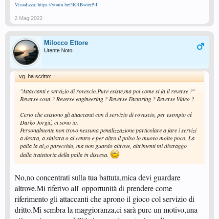
Visualizza: https://youtu.be/5KRBwterPiI
2 Mag 2022
Milocco Ettore
Utente Noto
vg. ha scritto:
↑
"Attaccanti e servizio di rovescio.Pure esiste,ma poi come si fa il reverse ?"
Reverse cosa ? Reverse engineering ? Reverse Factoring ? Reverse Video ?
Certo che esistono gli attaccanti con il servizio di rovescio, per esempio cè
Darko Jorgić, ci sono io.
Personalmente non trovo nessuna penalizzazione particolare a fare i servizi
a destra, a sinistra o al centro e per altro il polso lo muovo molto poco. La
palla la alzo parecchio, ma non guardo altrove, altrimenti mi distraggo
dalla traiettoria della palla in discesa.
No,no concentrati sulla tua battuta,mica devi guardare
altrove.Mi riferivo all' opportunità di prendere come
riferimento gli attaccanti che aprono il gioco col servizio di
dritto.Mi sembra la maggioranza,ci sarà pure un motivo,una