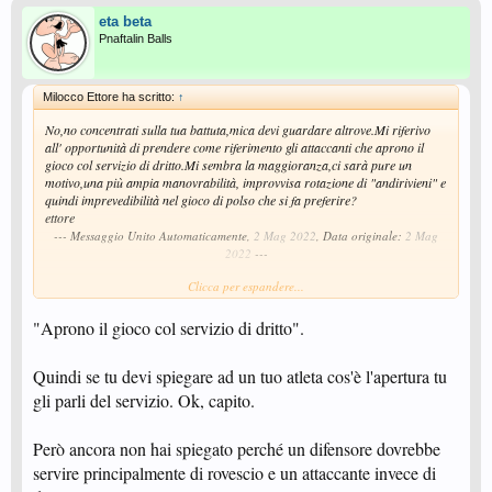
eta beta
Pnaftalin Balls
Milocco Ettore ha scritto:
↑
No,no concentrati sulla tua battuta,mica devi guardare altrove.Mi riferivo
all' opportunità di prendere come riferimento gli attaccanti che aprono il
gioco col servizio di dritto.Mi sembra la maggioranza,ci sarà pure un
motivo,una più ampia manovrabilità, improvvisa rotazione di "andirivieni" e
quindi imprevedibilità nel gioco di polso che si fa preferire?
ettore
--- Messaggio Unito Automaticamente,
2 Mag 2022
, Data originale:
2 Mag
2022
---
Clicca per espandere...
Tu guarda chi vuoi tu e prova a spiegare i tuoi intendimenti,ma non serve
anteporre altri video per contrastare commenti che non ti garbano.Filus
gioca ogni domenica in campionato ed è facilmente reperibile per visionare i
"Aprono il gioco col servizio di dritto".
suoi ottimi servizi di rovescio.
Poi nel passato non escludo che altri,con diversi intendimenti,abbiano fatto
Quindi se tu devi spiegare ad un tuo atleta cos'è l'apertura tu
diversamente.
Ora...per quanto si può osservare...
gli parli del servizio. Ok, capito.
ettore
Però ancora non hai spiegato perché un difensore dovrebbe
servire principalmente di rovescio e un attaccante invece di