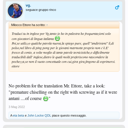
vg.
seguace gruppo rinco
Milocco Ettore ha scritto:
↑
Traduci tu in inglese per Vg,tanto io ho in palestra ho frequentazioni solo
con giocatori di lingua italiana.
Poi,se utilizzo qualche parola nuova,la spiego pure, quell'"andirivieni" lì,di
polso,nel libro di ping pong per le giovani marmotte proprio non c'è.E'
fresco di conio, a volte meglio di tante parole tecnicistiche,o difficilmente
traducibili dall' inglese,dietro le quali molti preferiscono nascondere la
pochezza,se non il vuoto concettuale con cui,gira gira,fingono di esprimersi.
ettore
No problem for the translation Mr. Ettore, take a look:
"premature chiselling on the right with screwing as if it were
antani ....of course
"
3 Mag 2022
A
eta beta
e
John Locke QDL
piace questo messaggio.