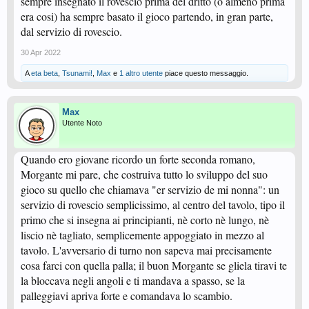
sempre insegnato il rovescio prima del dritto (o almeno prima
era cosi) ha sempre basato il gioco partendo, in gran parte,
dal servizio di rovescio.
30 Apr 2022
A
eta beta
,
Tsunami!
,
Max
e
1 altro utente
piace questo messaggio.
Max
Utente Noto
Quando ero giovane ricordo un forte seconda romano,
Morgante mi pare, che costruiva tutto lo sviluppo del suo
gioco su quello che chiamava "er servizio de mi nonna": un
servizio di rovescio semplicissimo, al centro del tavolo, tipo il
primo che si insegna ai principianti, nè corto nè lungo, nè
liscio nè tagliato, semplicemente appoggiato in mezzo al
tavolo. L'avversario di turno non sapeva mai precisamente
cosa farci con quella palla; il buon Morgante se gliela tiravi te
la bloccava negli angoli e ti mandava a spasso, se la
palleggiavi apriva forte e comandava lo scambio.