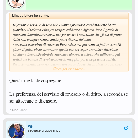
Milocco Ettore ha scritto:
↑
Difensori e servizio di rovescio.Buona e fruttuosa combinazione,basta
guardare il tedesco Filus,sa sempre calibrare e differenziare il grado di
rotazione laterale,necessaria per far uscire l'attaccante che gli sta di fronte
dalla sua comfort-zone,o anche fuori di testa del tutto.
Attaccanti e servizio di rovescio.Pure esiste,ma poi come si fa il reverse?Il
gioco di polso viene meno bene,quello che serve per cambiare direzione
all'ultimo istante.Preferibile guardare altrove, a coloro che utilizzano più
sofisticate battute di servizio,come la maggior parte degli attaccanti fa.
Per il femminile, però non saprei,son più le donne che praticano il servizio
Clicca per espandere...
con il dritto,o con il rovescio?
ettore
Questa me la devi spiegare.
La preferenza del servizio di rovescio o di dritto, a seconda se
sei attaccane o difensore.
2 Mag 2022
vg.
seguace gruppo rinco