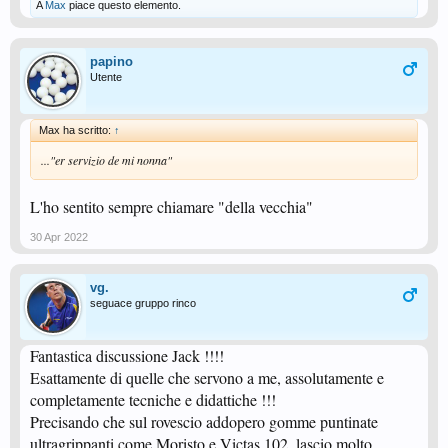
A
Max
piace questo elemento.
papino
Utente
Max ha scritto:
↑
..."er servizio de mi nonna"
L'ho sentito sempre chiamare "della vecchia"
30 Apr 2022
vg.
seguace gruppo rinco
Fantastica discussione Jack !!!!
Esattamente di quelle che servono a me, assolutamente e
completamente tecniche e didattiche !!!
Precisando che sul rovescio addopero gomme puntinate
ultragrippanti come Moristo e Victas 102, lascio molto