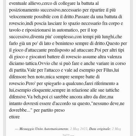
eventuale allievo,cerco di collegare la battuta al
posizionamento successivo,necessario per ripartire il più
velocemente possibile con il dritto.Passare da una battuta di
rovescio,indi poscia lasciare lo spazio necessario fra corpo e
tavolo e riposizionarsi in automatico, per il top
successivo,diventa piu' complesso,con tempi più lunghi,che
farlo già un po' di lato e beninteso sempre di dritto.Questo per
il gioco d'attaccante predisposto ad attaccare.Poi per altri tipi
di gioco e giocatori battere di rovescio assume altra valenza
diciamo tattica.Ovvio che si può fare e anche variare in corso
di partita.Vale per l'attacco e vale ad esempio per Filus,lui
difensore ben noto,mica sempre sempre batte di
rovescio.Pero' per spiegarlo a qualcuno,farei riferimento a
lui,esempio eloquente,sempre in relazione alle sue tattiche
difensive.Va beh,poi ci sarebbe ancora altro da dire,ma
intanto dovresti essere d'accordo su questo,"nessuno deve,ne
dovrebbe..." per partito preso
ettore
--- Messaggio Unito Automaticamente,
2 Mag 2022
, Data originale:
2 Mag
2022
---