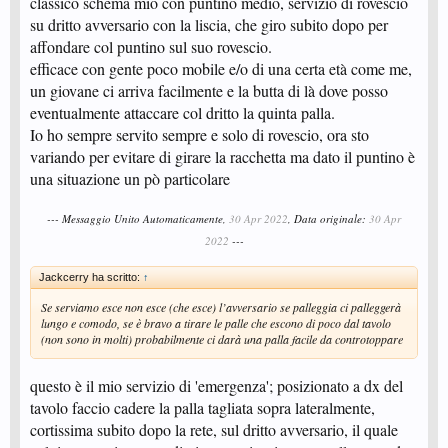
classico schema mio con puntino medio, servizio di rovescio
su dritto avversario con la liscia, che giro subito dopo per
affondare col puntino sul suo rovescio.
efficace con gente poco mobile e/o di una certa età come me,
un giovane ci arriva facilmente e la butta di là dove posso
eventualmente attaccare col dritto la quinta palla.
Io ho sempre servito sempre e solo di rovescio, ora sto
variando per evitare di girare la racchetta ma dato il puntino è
una situazione un pò particolare
--- Messaggio Unito Automaticamente,
30 Apr 2022
, Data originale:
30 Apr
2022
---
Jackcerry ha scritto:
↑
Se serviamo esce non esce (che esce) l’avversario se palleggia ci palleggerà
lungo e comodo, se è bravo a tirare le palle che escono di poco dal tavolo
(non sono in molti) probabilmente ci darà una palla facile da controtoppare
questo è il mio servizio di 'emergenza'; posizionato a dx del
tavolo faccio cadere la palla tagliata sopra lateralmente,
cortissima subito dopo la rete, sul dritto avversario, il quale