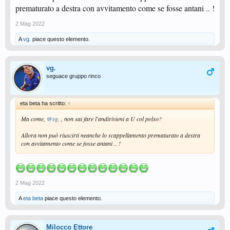
prematurato a destra con avvitamento come se fosse antani .. !
2 Mag 2022
A
vg.
piace questo elemento.
vg.
seguace gruppo rinco
eta beta ha scritto:
↑
Ma come,
@vg.
, non sai fare l'andirivieni a U col polso?
Allora non può riuscirti neanche lo scappellamento prematurato a destra
con avvitamento come se fosse antani .. !
2 Mag 2022
A
eta beta
piace questo elemento.
Milocco Ettore