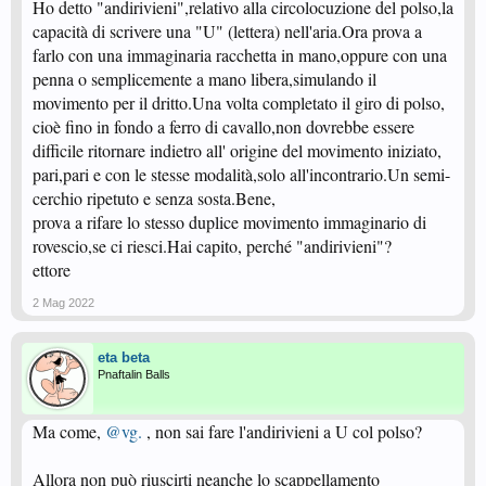
Ho detto "andirivieni",relativo alla circolocuzione del polso,la
capacità di scrivere una "U" (lettera) nell'aria.Ora prova a
farlo con una immaginaria racchetta in mano,oppure con una
penna o semplicemente a mano libera,simulando il
movimento per il dritto.Una volta completato il giro di polso,
cioè fino in fondo a ferro di cavallo,non dovrebbe essere
difficile ritornare indietro all' origine del movimento iniziato,
pari,pari e con le stesse modalità,solo all'incontrario.Un semi-
cerchio ripetuto e senza sosta.Bene,
prova a rifare lo stesso duplice movimento immaginario di
rovescio,se ci riesci.Hai capito, perché "andirivieni"?
ettore
2 Mag 2022
eta beta
Pnaftalin Balls
Ma come,
@vg.
, non sai fare l'andirivieni a U col polso?
Allora non può riuscirti neanche lo scappellamento