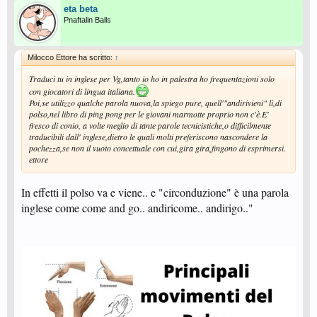
eta beta
Pnaftalin Balls
Milocco Ettore ha scritto:
↑
Traduci tu in inglese per Vg,tanto io ho in palestra ho frequentazioni solo
con giocatori di lingua italiana.
Poi,se utilizzo qualche parola nuova,la spiego pure, quell'"andirivieni" lì,di
polso,nel libro di ping pong per le giovani marmotte proprio non c'è.E'
fresco di conio, a volte meglio di tante parole tecnicistiche,o difficilmente
traducibili dall' inglese,dietro le quali molti preferiscono nascondere la
pochezza,se non il vuoto concettuale con cui,gira gira,fingono di esprimersi.
ettore
In effetti il polso va e viene.. e "circonduzione" è una parola
inglese come come and go.. andiricome.. andirigo.."