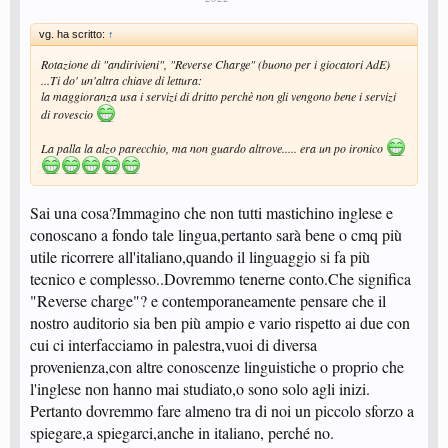
vg. ha scritto:
↑
Rotazione di "andirivieni", "Reverse Charge" (buono per i giocatori AdE)
...Ti do' un'altra chiave di lettura:
la maggioranza usa i servizi di dritto perchè non gli vengono bene i servizi
di rovescio
La palla la alzo parecchio, ma non guardo altrove..... era un po ironico
Sai una cosa?Immagino che non tutti mastichino inglese e
conoscano a fondo tale lingua,pertanto sarà bene o cmq più
utile ricorrere all'italiano,quando il linguaggio si fa più
tecnico e complesso..Dovremmo tenerne conto.Che significa
"Reverse charge"? e contemporaneamente pensare che il
nostro auditorio sia ben più ampio e vario rispetto ai due con
cui ci interfacciamo in palestra,vuoi di diversa
provenienza,con altre conoscenze linguistiche o proprio che
l'inglese non hanno mai studiato,o sono solo agli inizi.
Pertanto dovremmo fare almeno tra di noi un piccolo sforzo a
spiegare,a spiegarci,anche in italiano, perché no.