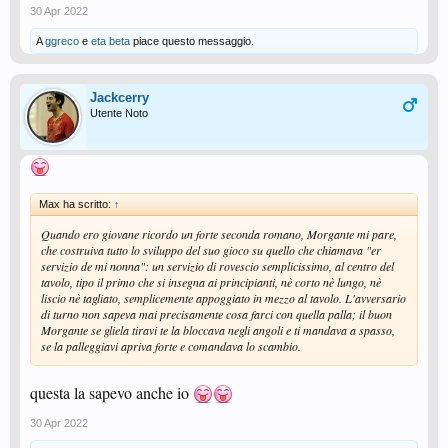
30 Apr 2022
A
ggreco
e
eta beta
piace questo messaggio.
Jackcerry
Utente Noto
Max ha scritto:
↑
Quando ero giovane ricordo un forte seconda romano, Morgante mi pare,
che costruiva tutto lo sviluppo del suo gioco su quello che chiamava "er
servizio de mi nonna": un servizio di rovescio semplicissimo, al centro del
tavolo, tipo il primo che si insegna ai principianti, nè corto nè lungo, nè
liscio nè tagliato, semplicemente appoggiato in mezzo al tavolo. L'avversario
di turno non sapeva mai precisamente cosa farci con quella palla; il buon
Morgante se gliela tiravi te la bloccava negli angoli e ti mandava a spasso,
se la palleggiavi apriva forte e comandava lo scambio.
questa la sapevo anche io
30 Apr 2022