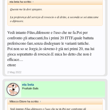
eta beta ha scritto:
↑
Questa me la devi spiegare.
La preferenza del servizio di rovescio o di dritto, a seconda se sei attaccane
o difensore.
Vedi intanto Filus,difensore e l'uso che ne fa.Poi per
confronto gli attaccanti,fra i primi 20 ITTF,quale battuta
preferiscono fare,senza disdegnare le varianti tattiche.
Poi non so se Jorgic,lo sloveno è già nei primi 20, ma lui
gioca soprattutto di rovescio.E mica ho detto che non è
efficace....
ettore
2 Mag 2022
eta beta
Pnaftalin Balls
Milocco Ettore ha scritto:
↑
Vedi intanto Filus,difensore e l'uso che ne fa.Poi per confronto gli