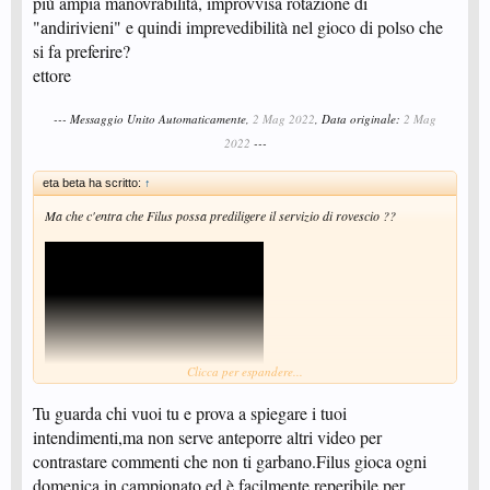
più ampia manovrabilità, improvvisa rotazione di
"andirivieni" e quindi imprevedibilità nel gioco di polso che
si fa preferire?
ettore
--- Messaggio Unito Automaticamente,
2 Mag 2022
, Data originale:
2 Mag
2022
---
eta beta ha scritto:
↑
Ma che c'entra che Filus possa prediligere il servizio di rovescio ??
Clicca per espandere...
Tu guarda chi vuoi tu e prova a spiegare i tuoi
intendimenti,ma non serve anteporre altri video per
contrastare commenti che non ti garbano.Filus gioca ogni
domenica in campionato ed è facilmente reperibile per