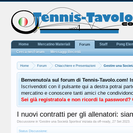
Home
Mercatino Materiali
Staff
Pong Ele
Forum
Cerca nei Forum
Messaggi Recenti
Home
Forum
Chiacchiere e Presentazioni
Gestire una Societ
Benvenuto/a sul forum di Tennis-Tavolo.com! I
Iscrivendoti con il pulsante qui a destra potrai par
mercatino e conoscere tanti amici che condividono l
Sei già registrato/a e non ricordi la password?
I nuovi contratti per gli allenatori: sia
Discussione in '
Gestire una Società Sportiva
' iniziata da
off-ready
,
27 Set 2023
.
Status Discussione: