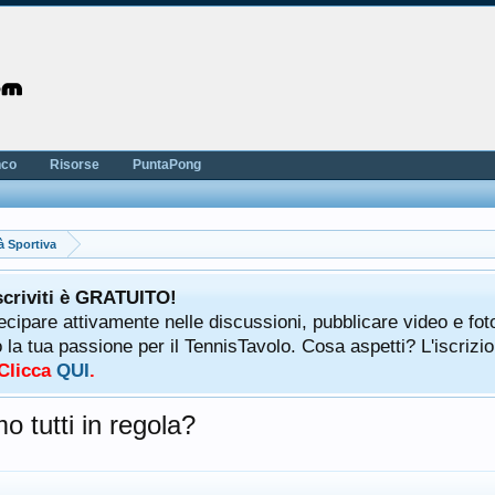
nco
Risorse
PuntaPong
à Sportiva
scriviti è GRATUITO!
tecipare attivamente nelle discussioni, pubblicare video e fot
a tua passione per il TennisTavolo. Cosa aspetti? L'iscrizio
 Clicca
QUI
.
mo tutti in regola?