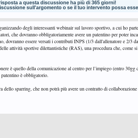
isposta a questa discussione ha più di 365 giorni!
scussione sull'argomento o se il tuo intervento possa esser
rganizzando degli interessanti webinair sul lavoro sportivo, a cui ho part
lenatori, che dovranno obbligatoriamente avere un patentino per poter inc
no, dovranno essere versati i contributi INPS (1/3 dall'allenatore e 2/3 da
e delle attività sportive dilettantistiche (RAS), una procedura che, come 
onere è quello della comunicazione al centro per l’impiego (entro 30gg d
 patentino è obbligatorio.
 dello sparring, che non potrà più avere un contratto di collaborazione