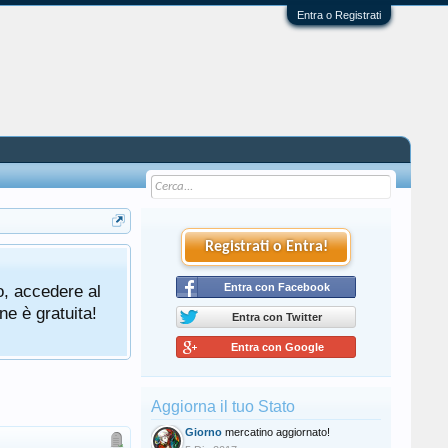
Entra o Registrati
Registrati o Entra!
o, accedere al
Entra con Facebook
ne è gratuita!
Entra con Twitter
Entra con Google
Aggiorna il tuo Stato
Giorno
mercatino aggiornato!