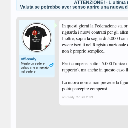
ATTENZIONE! - L'ultima r
Valuta se potrebbe aver senso aprire una nuova di
In questi giorni la Federazione sta o
riguarda i nuovi contratti per gli al
Inoltre, sopra la soglia di 5.000 €/an
essere iscritti nel Registro nazional
non è proprio semplice...
off-ready
Per i compensi sotto i 5.000 l'unico 
Meglio un sedere
gelato che un gelato
rapporto), ma anche in questo caso il
nel sedere
La nuova norma non prevede la figura
potrà percepire compensi
off-ready
,
27 Set 2023