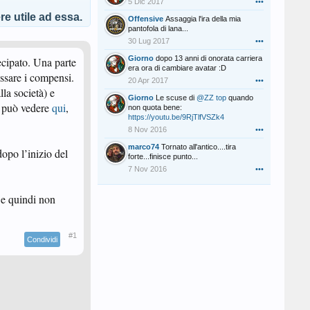
5 Dic 2017
•••
e utile ad essa.
Offensive
Assaggia l'ira della mia
pantofola di lana...
30 Lug 2017
•••
Giorno
dopo 13 anni di onorata carriera
ecipato. Una parte
era ora di cambiare avatar :D
assare i compensi.
20 Apr 2017
•••
lla società) e
Giorno
Le scuse di
@ZZ top
quando
si può vedere
qui
,
non quota bene:
https://youtu.be/9RjTlfVSZk4
8 Nov 2016
•••
marco74
Tornato all'antico....tira
opo l’inizio del
forte...finisce punto...
7 Nov 2016
•••
 e quindi non
#1
Condividi