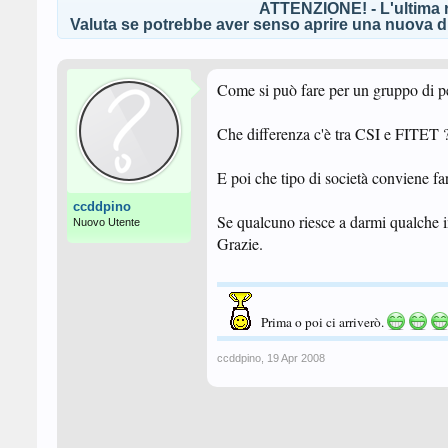
ATTENZIONE! - L'ultima r
Valuta se potrebbe aver senso aprire una nuova di
Come si può fare per un gruppo di pers
Che differenza c'è tra CSI e FITET 
E poi che tipo di società conviene fa
ccddpino
Se qualcuno riesce a darmi qualche i
Nuovo Utente
Grazie.
Prima o poi ci arriverò.
ccddpino
,
19 Apr 2008