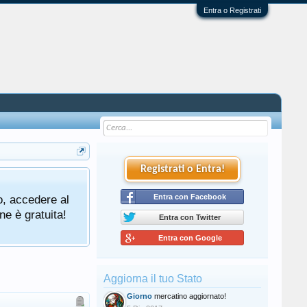
Entra o Registrati
Registrati o Entra!
o, accedere al
Entra con Facebook
ne è gratuita!
Entra con Twitter
Entra con Google
Aggiorna il tuo Stato
Giorno
mercatino aggiornato!