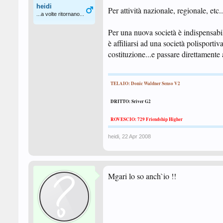
heidi
Per attività nazionale, regionale, etc
...a volte ritornano...
Per una nuova società è indispensabile 
è affiliarsi ad una società polisportiv
costituzione...e passare direttamente 
TELAIO: Donic Waldner Senso V2
DRITTO: Sriver G2
ROVESCIO: 729 Friendship Higher
heidi
,
22 Apr 2008
Mgari lo so anch`io !!