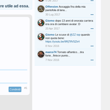
5 Dic 2017
•••
e utile ad essa.
Offensive
Assaggia l'ira della mia
pantofola di lana...
30 Lug 2017
•••
Giorno
dopo 13 anni di onorata carriera
era ora di cambiare avatar :D
20 Apr 2017
•••
Giorno
Le scuse di
@ZZ top
quando
non quota bene:
https://youtu.be/9RjTlfVSZk4
8 Nov 2016
•••
marco74
Tornato all'antico....tira
forte...finisce punto...
7 Nov 2016
•••
#1
Condividi