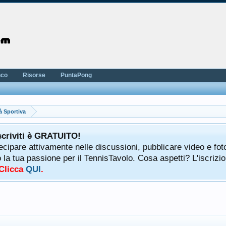
nco
Risorse
PuntaPong
à Sportiva
scriviti è GRATUITO!
tecipare attivamente nelle discussioni, pubblicare video e fot
a tua passione per il TennisTavolo. Cosa aspetti? L'iscrizio
 Clicca
QUI
.