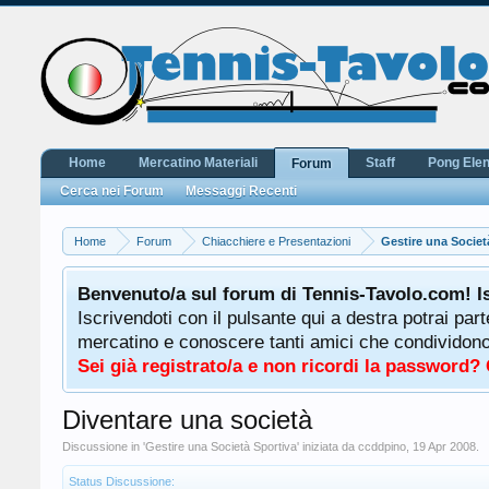
Home
Mercatino Materiali
Staff
Pong Ele
Forum
Cerca nei Forum
Messaggi Recenti
Home
Forum
Chiacchiere e Presentazioni
Gestire una Societ
Benvenuto/a sul forum di Tennis-Tavolo.com! I
Iscrivendoti con il pulsante qui a destra potrai par
mercatino e conoscere tanti amici che condividono l
Sei già registrato/a e non ricordi la password?
Diventare una società
Discussione in '
Gestire una Società Sportiva
' iniziata da
ccddpino
,
19 Apr 2008
.
Status Discussione: