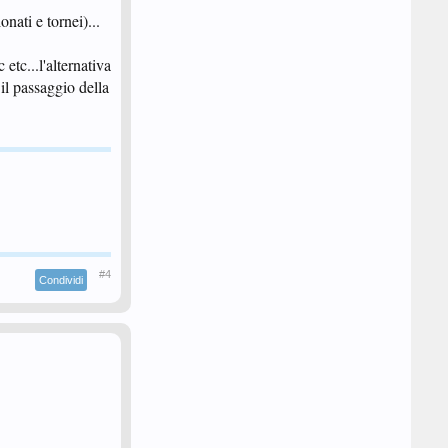
nati e tornei)...
etc...l'alternativa
 il passaggio della
#4
Condividi