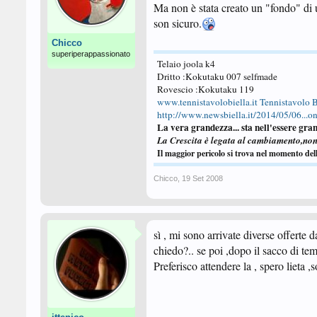
Ma non è stata creato un "fondo" di un
son sicuro.
Chicco
superiperappassionato
Telaio joola k4
Dritto :Kokutaku 007 selfmade
Rovescio :Kokutaku 119
www.tennistavolobiella.it
Tennistavolo B
http://www.newsbiella.it/2014/05/06...one
La vera grandezza... sta nell'essere gran
La Crescita è legata al cambiamento,no
Il maggior pericolo si trova nel momento del
Chicco
,
19 Set 2008
sì , mi sono arrivate diverse offerte d
chiedo?.. se poi ,dopo il sacco di te
Preferisco attendere la , spero lieta 