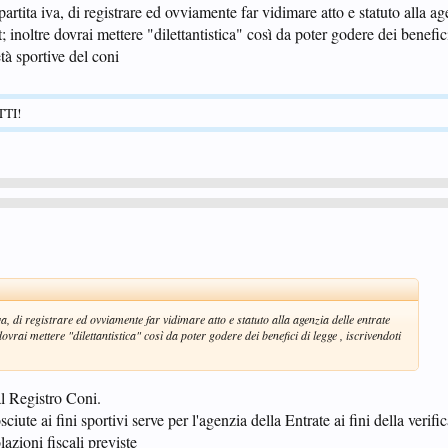
i partita iva, di registrare ed ovviamente far vidimare atto e statuto alla ag
; inoltre dovrai mettere "dilettantistica" così da poter godere dei benefici
età sportive del coni
TTI!
iva, di registrare ed ovviamente far vidimare atto e statuto alla agenzia delle entrate
dovrai mettere "dilettantistica" così da poter godere dei benefici di legge , iscrivendoti
al Registro Coni.
iute ai fini sportivi serve per l'agenzia della Entrate ai fini della verifi
lazioni fiscali previste