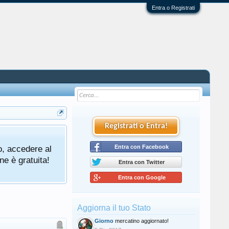
Entra o Registrati
Registrati o Entra!
o, accedere al
Entra con Facebook
ne è gratuita!
Entra con Twitter
Entra con Google
Aggiorna il tuo Stato
Giorno
mercatino aggiornato!