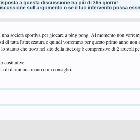
isposta a questa discussione ha più di 365 giorni!
scussione sull'argomento o se il tuo intervento possa esser
e una società sportiva per giocare a ping pong. Al momento non vorre
sti di tutta l'attrezzatura e quindi vorremmo per questo primo anno non af
 statuto che trovo nel sito della fitet.org è comprensivo di 2 articoli per 
to costitutivo.
da di darmi una mano o un consiglio.