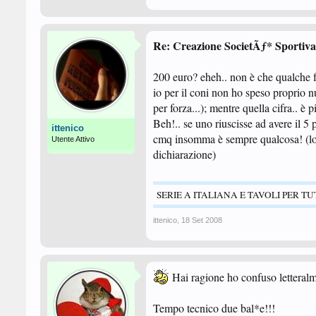
Re: Creazione SocietÃƒ* Sportiva
200 euro? eheh.. non è che qualche fu
io per il coni non ho speso proprio nu
per forza...); mentre quella cifra.. è 
Beh!.. se uno riuscisse ad avere il 5 pe
ittenico
cmq insomma è sempre qualcosa! (lo 
Utente Attivo
dichiarazione)
SERIE A ITALIANA E TAVOLI PER TU
ittenico
,
18 Set 2008
Hai ragione ho confuso letteralme
Tempo tecnico due bal*e!!!