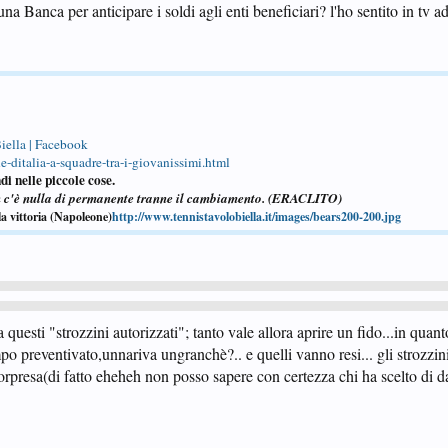
a Banca per anticipare i soldi agli enti beneficiari? l'ho sentito in tv ad
iella | Facebook
-ditalia-a-squadre-tra-i-giovanissimi.html
di nelle piccole cose.
n c'è nulla di permanente tranne il cambiamento. (ERACLITO)
la vittoria (Napoleone)
http://www.tennistavolobiella.it/images/bears200-200.jpg
a questi "strozzini autorizzati"; tanto vale allora aprire un fido...in quanto
mpo preventivato,unnariva ungranchè?.. e quelli vanno resi... gli strozzi
,sorpresa(di fatto eheheh non posso sapere con certezza chi ha scelto di d