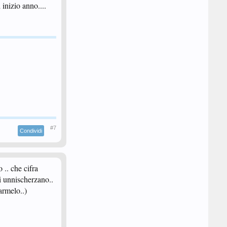
 inizio anno....
#7
Condividi
 .. che cifra
ni unnischerzano..
armelo..)