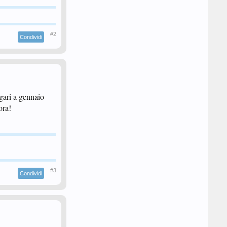
#2
Condividi
agari a gennaio
ora!
#3
Condividi