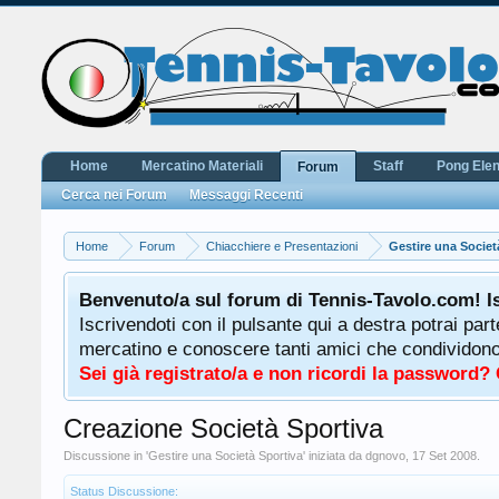
Home
Mercatino Materiali
Staff
Pong Ele
Forum
Cerca nei Forum
Messaggi Recenti
Home
Forum
Chiacchiere e Presentazioni
Gestire una Societ
Benvenuto/a sul forum di Tennis-Tavolo.com! I
Iscrivendoti con il pulsante qui a destra potrai par
mercatino e conoscere tanti amici che condividono l
Sei già registrato/a e non ricordi la password?
Creazione Società Sportiva
Discussione in '
Gestire una Società Sportiva
' iniziata da
dgnovo
,
17 Set 2008
.
Status Discussione: