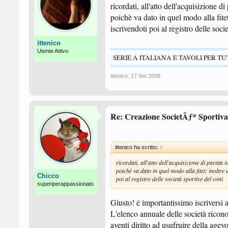
ricordati, all'atto dell'acquisizione d
poichè va dato in quel modo alla fitet
iscrivendoti poi al registro delle soci
ittenico
Utente Attivo
SERIE A ITALIANA E TAVOLI PER TU
ittenico
,
17 Set 2008
Re: Creazione SocietÃƒ* Sportiva
ittenico ha scritto:
↑
ricordati, all'atto dell'acquisizione di partita 
poichè va dato in quel modo alla fitet; inoltre 
Chicco
poi al registro delle società sportive del coni
superiperappassionato
Giusto! é importantissimo iscriversi 
L'elenco annuale delle società riconosc
aventi diritto ad usufruire della agevo