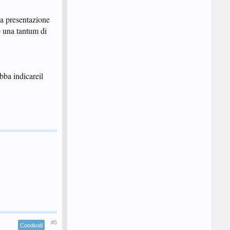
la presentazione
o una tantum di
bba indicareil
#5
Condividi