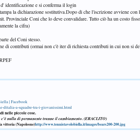
 d' identificazione e si conferma il login
tampa la dichiarazione sostitutiva.Dopo di che l'iscrizione avviene con 
mit. Provinciale Coni che lo deve convalidare. Tutto ciò ha un costo fiss
amente la cifra)
 parte del Coni stesso.
 di contributi (ormai non c'è iter di richiesta contributi in cui non si de
 IRPEF
iella | Facebook
-ditalia-a-squadre-tra-i-giovanissimi.html
di nelle piccole cose.
n c'è nulla di permanente tranne il cambiamento. (ERACLITO)
la vittoria (Napoleone)
http://www.tennistavolobiella.it/images/bears200-200.jpg