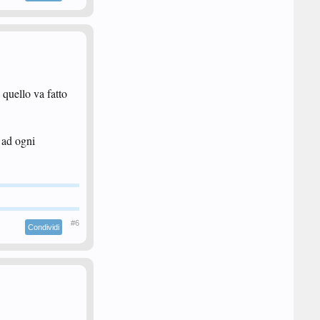
 quello va fatto
 ad ogni
#6
Condividi