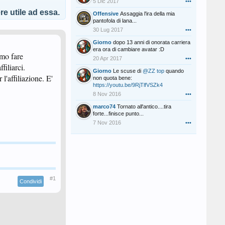
5 Dic 2017
•••
e utile ad essa.
Offensive
Assaggia l'ira della mia
pantofola di lana...
30 Lug 2017
•••
Giorno
dopo 13 anni di onorata carriera
era ora di cambiare avatar :D
mmo fare
20 Apr 2017
•••
filiarci.
Giorno
Le scuse di
@ZZ top
quando
l'affiliazione. E'
non quota bene:
https://youtu.be/9RjTlfVSZk4
8 Nov 2016
•••
marco74
Tornato all'antico....tira
forte...finisce punto...
7 Nov 2016
•••
#1
Condividi