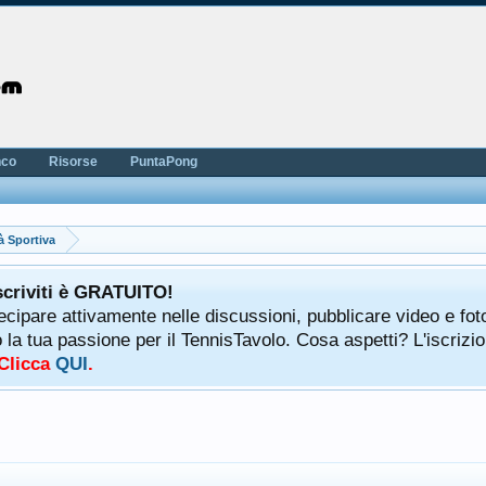
nco
Risorse
PuntaPong
à Sportiva
scriviti è GRATUITO!
tecipare attivamente nelle discussioni, pubblicare video e fot
a tua passione per il TennisTavolo. Cosa aspetti? L'iscrizio
 Clicca
QUI
.