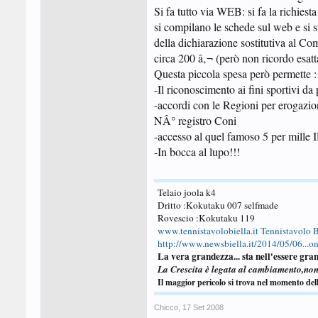
Si fa tutto via WEB: si fa la richiesta
si compilano le schede sul web e si s
della dichiarazione sostitutiva al Co
circa 200 â‚¬ (però non ricordo esatt
Questa piccola spesa però permette :
-Il riconoscimento ai fini sportivi da
-accordi con le Regioni per erogazione
NÂ° registro Coni
-accesso al quel famoso 5 per mille
-In bocca al lupo!!!
Telaio joola k4
Dritto :Kokutaku 007 selfmade
Rovescio :Kokutaku 119
www.tennistavolobiella.it
Tennistavolo B
http://www.newsbiella.it/2014/05/06...one
La vera grandezza... sta nell'essere gran
La Crescita è legata al cambiamento,no
Il maggior pericolo si trova nel momento del
Chicco
,
17 Set 2008