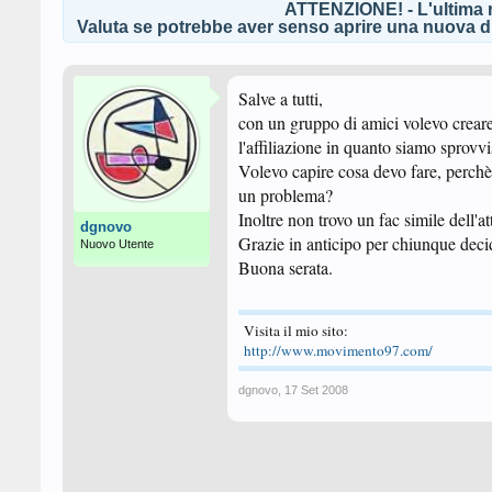
ATTENZIONE! - L'ultima r
Valuta se potrebbe aver senso aprire una nuova di
Salve a tutti,
con un gruppo di amici volevo crear
l'affiliazione in quanto siamo sprovvi
Volevo capire cosa devo fare, perchè lo
un problema?
Inoltre non trovo un fac simile dell'at
dgnovo
Grazie in anticipo per chiunque deci
Nuovo Utente
Buona serata.
Visita il mio sito:
http://www.movimento97.com/
dgnovo
,
17 Set 2008