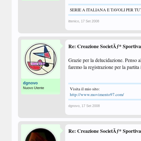
SERIE A ITALIANA E TAVOLI PER TU
ittenico
,
17 Set 2008
Re: Creazione SocietÃƒ* Sportiva
Grazie per la delucidazione. Penso al
faremo la registrazione per la partit
dgnovo
Nuovo Utente
Visita il mio sito:
http://www.movimento97.com/
dgnovo
,
17 Set 2008
Re: Creazione SocietÃƒ* Sportiva