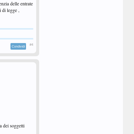
enzia delle entrate
 di legge ,
#4
Condividi
ca dei soggetti