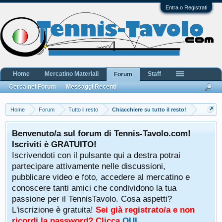
Entra o Registrati
Home
Mercatino Materiali
Staff
Forum
Cerca nei Forum
Messaggi Recenti
Home
Forum
Tutto il resto
Chiacchiere su tutto il resto!
Benvenuto/a sul forum di Tennis-Tavolo.com!
Iscriviti è GRATUITO!
Iscrivendoti con il pulsante qui a destra potrai
partecipare attivamente nelle discussioni,
pubblicare video e foto, accedere al mercatino e
conoscere tanti amici che condividono la tua
passione per il TennisTavolo. Cosa aspetti?
L'iscrizione è gratuita!
Sei già registrato/a e non
ricordi la password? Clicca
QUI
.