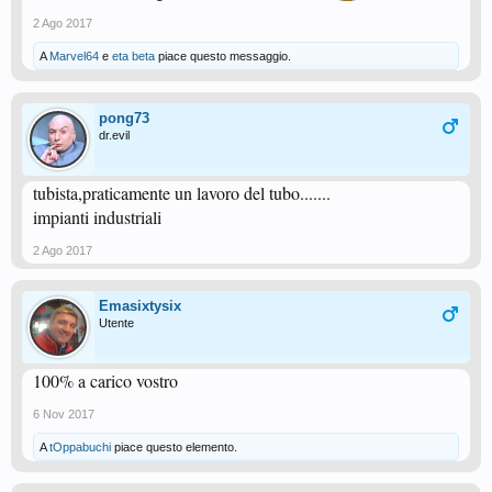
2 Ago 2017
A
Marvel64
e
eta beta
piace questo messaggio.
pong73
dr.evil
tubista,praticamente un lavoro del tubo.......
impianti industriali
2 Ago 2017
Emasixtysix
Utente
100% a carico vostro
6 Nov 2017
A
tOppabuchi
piace questo elemento.