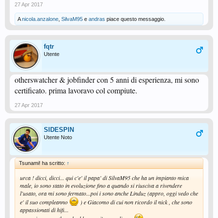
27 Apr 2017
A
nicola.anzalone
,
SilvaM95
e
andras
piace questo messaggio.
fqtr
Utente
otherswatcher & jobfinder con 5 anni di esperienza, mi sono
certificato. prima lavoravo col compiute.
27 Apr 2017
SIDESPIN
Utente Noto
Tsunami! ha scritto:
↑
urca ! dicci, dicci... qui c'e' il papa' di SilvaM95 che ha un impianto mica
male, io sono stato in evoluzione fino a quando si riusciva a rivendere
l'usato, ora mi sono fermato...poi i sono anche Linduz (appro, oggi vedo che
e' il suo compleanno
) e Giacomo di cui non ricordo il nick , che sono
appassionati di hifi...