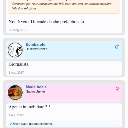
detrazioni per ristrutturazione;nel mio caso non era conveniente nessuna
felle due soluzioni
Non è vero. Dipende da che prefabbricato
26 Mag 2017
Bombarolo
D'un'altra razza
Giornalista.
1 Ago 2017
Maria Adele
Nuovo Utente
Agente immobiliare!!!!
1 Ago 2017
A
Brubi
piace questo elemento.