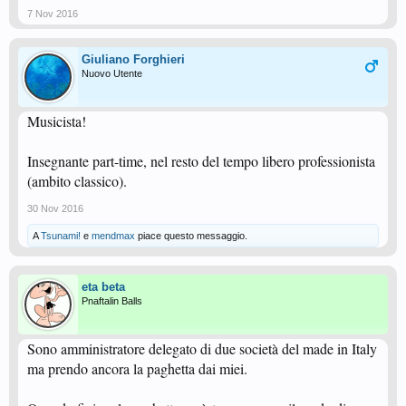
7 Nov 2016
Giuliano Forghieri
Nuovo Utente
Musicista!
Insegnante part-time, nel resto del tempo libero professionista
(ambito classico).
30 Nov 2016
A
Tsunami!
e
mendmax
piace questo messaggio.
eta beta
Pnaftalin Balls
Sono amministratore delegato di due società del made in Italy
ma prendo ancora la paghetta dai miei.