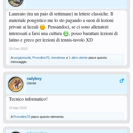
Laureato (tra un paio di settimane) in lettere classiche. Il
materiale pongistico me lo sto pagando a suon di lezioni
private ai liceali
. Pensandoci, se ci sono allenatori
interessati a farsi una cultura
, posso barattare lezioni di
latino e greco per lezioni di tennis-tavolo XD
29 Gen 2015
A
sergiomuniti
,
Provolino70
,
mendmax
e
1 altro utente
piace questo
messaggio.
radyboy
Utente
Tecnico informatico!
15 Ago 2016
A
Provolino70
piace questo elemento.