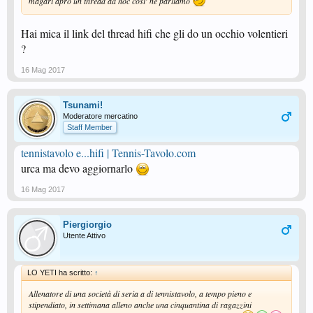
magari apro un thread ad hoc cosi' ne parliamo
Hai mica il link del thread hifi che gli do un occhio volentieri
?
16 Mag 2017
Tsunami!
Moderatore mercatino
Staff Member
tennistavolo e...hifi | Tennis-Tavolo.com
urca ma devo aggiornarlo
16 Mag 2017
Piergiorgio
Utente Attivo
LO YETI ha scritto:
↑
Allenatore di una società di seria a di tennistavolo, a tempo pieno e
stipendiato, in settimana alleno anche una cinquantina di ragazzini