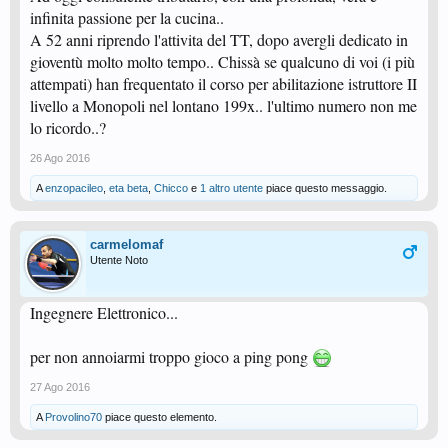
infinita passione per la cucina..
A 52 anni riprendo l'attivita del TT, dopo avergli dedicato in
gioventù molto molto tempo.. Chissà se qualcuno di voi (i più
attempati) han frequentato il corso per abilitazione istruttore II
livello a Monopoli nel lontano 199x.. l'ultimo numero non me
lo ricordo..?
26 Ago 2016
A
enzopacileo
,
eta beta
,
Chicco
e
1 altro utente
piace questo messaggio.
carmelomaf
Utente Noto
Ingegnere Elettronico...
per non annoiarmi troppo gioco a ping pong
27 Ago 2016
A
Provolino70
piace questo elemento.