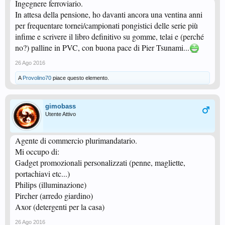
Ingegnere ferroviario.
In attesa della pensione, ho davanti ancora una ventina anni
per frequentare tornei/campionati pongistici delle serie più
infime e scrivere il libro definitivo su gomme, telai e (perché
no?) palline in PVC, con buona pace di Pier Tsunami...
26 Ago 2016
A
Provolino70
piace questo elemento.
gimobass
Utente Attivo
Agente di commercio plurimandatario.
Mi occupo di:
Gadget promozionali personalizzati (penne, magliette,
portachiavi etc...)
Philips (illuminazione)
Pircher (arredo giardino)
Axor (detergenti per la casa)
26 Ago 2016