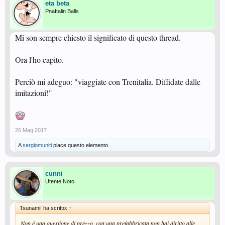
eta beta
Pnaftalin Balls
Mi son sempre chiesto il significato di questo thread.
Ora l'ho capito.
Perciò mi adeguo: "viaggiate con Trenitalia. Diffidate dalle
imitazioni!"
26 Mag 2017
A
sergiomuniti
piace questo elemento.
cunni
Utente Noto
Tsunami! ha scritto:
↑
Non è una questione di prezzo, con una prefabbricata non hai diritto alle