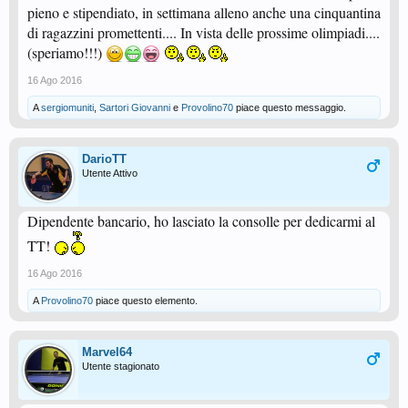
pieno e stipendiato, in settimana alleno anche una cinquantina
di ragazzini promettenti.... In vista delle prossime olimpiadi....
(speriamo!!!)
16 Ago 2016
A
sergiomuniti
,
Sartori Giovanni
e
Provolino70
piace questo messaggio.
DarioTT
Utente Attivo
Dipendente bancario, ho lasciato la consolle per dedicarmi al
TT!
16 Ago 2016
A
Provolino70
piace questo elemento.
Marvel64
Utente stagionato