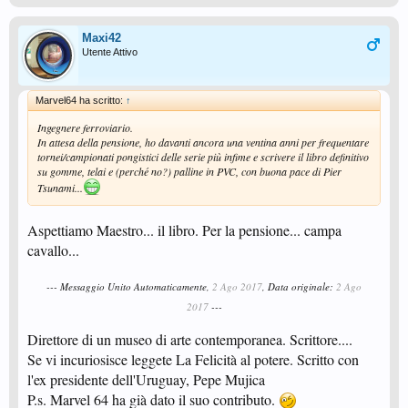
Maxi42
Utente Attivo
Marvel64 ha scritto:
↑
Ingegnere ferroviario.
In attesa della pensione, ho davanti ancora una ventina anni per frequentare
tornei/campionati pongistici delle serie più infime e scrivere il libro definitivo
su gomme, telai e (perché no?) palline in PVC, con buona pace di Pier
Tsunami...
Aspettiamo Maestro... il libro. Per la pensione... campa
cavallo...
--- Messaggio Unito Automaticamente,
2 Ago 2017
, Data originale:
2 Ago
2017
---
Direttore di un museo di arte contemporanea. Scrittore....
Se vi incuriosisce leggete La Felicità al potere. Scritto con
l'ex presidente dell'Uruguay, Pepe Mujica
P.s. Marvel 64 ha già dato il suo contributo.