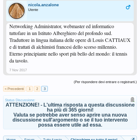
nicola.anzalone
Utente
Networking Administrator, webmaster ed informatico
tuttofare in un Istituto Alberghiero del profondo sud.
Traduttore in lingua italiana delle opere di Louis CATTIAUX
e di trattati di alchimisti francesi dello scorso millennio.
Eterno principiante nello sport più bello del mondo: il tennis
da tavolo.
7 Nov 2017
(Per rispondere devi entrare o registrarti.)
< Precedenti
1
2
3
Status Discussione:
ATTENZIONE! - L'ultima risposta a questa discussione
ha più di 365 giorni!
Valuta se potrebbe aver senso aprire una nuova
discussione sull'argomento o se il tuo intervento
possa essere utile ad essa.
Home
Forum
Tutto il resto
Chiacchiere su tutto il resto!