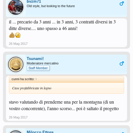
bvzm71
Old style, but looking to the future
il ... precario da 3 anni ... in 3 anni, 3 contratti diversi in 3
ditte diverse.... uno spasso a 46 anni!
26 Mag 2017
Tsunami!
Moderatore mercatino
Staff Member
cunni ha scritto:
↑
Case prefabbricate in legno
stavo valutando di prenderne una per la montagna (di un
vostro concorrente), l'anno scorso... poi è saltato il progetto
26 Mag 2017
Milocco Ettore