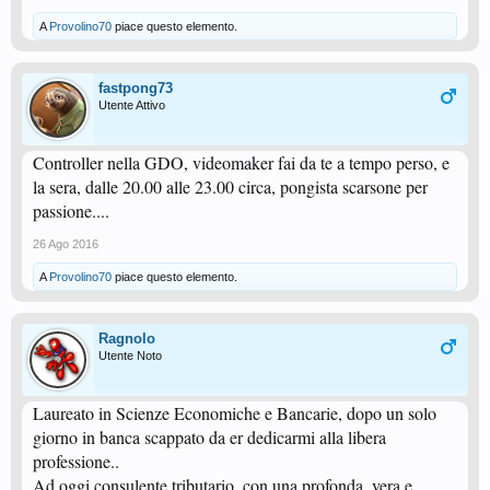
A
Provolino70
piace questo elemento.
fastpong73
Utente Attivo
Controller nella GDO, videomaker fai da te a tempo perso, e
la sera, dalle 20.00 alle 23.00 circa, pongista scarsone per
passione....
26 Ago 2016
A
Provolino70
piace questo elemento.
Ragnolo
Utente Noto
Laureato in Scienze Economiche e Bancarie, dopo un solo
giorno in banca scappato da er dedicarmi alla libera
professione..
Ad oggi consulente tributario, con una profonda, vera e