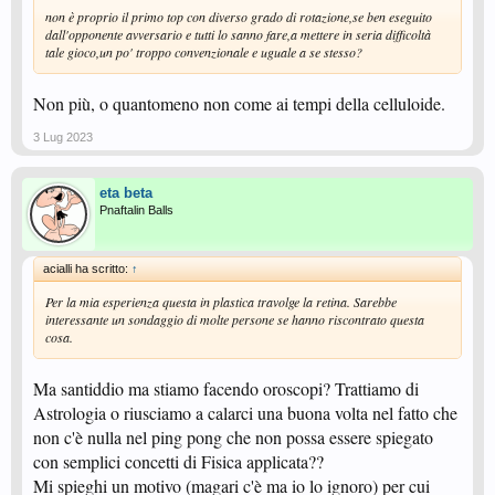
non è proprio il primo top con diverso grado di rotazione,se ben eseguito
dall'opponente avversario e tutti lo sanno fare,a mettere in seria difficoltà
tale gioco,un po' troppo convenzionale e uguale a se stesso?
Non più, o quantomeno non come ai tempi della celluloide.
3 Lug 2023
eta beta
Pnaftalin Balls
acialli ha scritto:
↑
Per la mia esperienza questa in plastica travolge la retina. Sarebbe
interessante un sondaggio di molte persone se hanno riscontrato questa
cosa.
Ma santiddio ma stiamo facendo oroscopi? Trattiamo di
Astrologia o riusciamo a calarci una buona volta nel fatto che
non c'è nulla nel ping pong che non possa essere spiegato
con semplici concetti di Fisica applicata??
Mi spieghi un motivo (magari c'è ma io lo ignoro) per cui