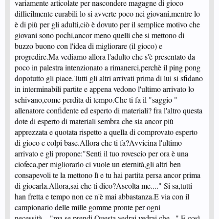
variamente articolate per nascondere magagne di gioco
difficilmente curabili lo si avverte poco nei giovani,mentre lo
è di più per gli adulti,ciò è dovuto per il semplice motivo che
giovani sono pochi,ancor meno quelli che si mettono di
buzzo buono con l'idea di migliorare (il gioco) e
progredire.Ma vediamo allora l'adulto che s'è presentato da
poco in palestra intenzionato a rimanerci,perchè il ping pong
dopotutto gli piace.Tutti gli altri arrivati prima di lui si sfidano
in interminabili partite e appena vedono l'ultimo arrivato lo
schivano,come perdita di tempo.Che ti fa il "saggio "
allenatore confidente ed esperto di materiali? fra l'altro questa
dote di esperto di materiali sembra che sia ancor più
apprezzata e quotata rispetto a quella di comprovato esperto
di gioco e colpi base.Allora che ti fa?Avvicina l'ultimo
arrivato e gli propone:"Senti il tuo rovescio per ora è una
ciofeca,per migliorarlo ci vuole un eternità,gli altri ben
consapevoli te la mettono lì e tu hai partita persa ancor prima
di giocarla.Allora,sai che ti dico?Ascolta me...." Si sa,tutti
han fretta e tempo non ce n'è mai abbastanza.E via con il
campionario delle mille gomme pronte per ogni
necessità,..."ma se prendi Questa,vedrai,vedrai che..." E così