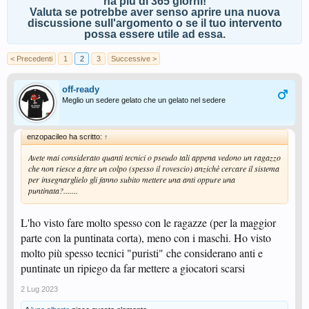
ha più di 365 giorni!
Valuta se potrebbe aver senso aprire una nuova
discussione sull'argomento o se il tuo intervento
possa essere utile ad essa.
< Precedenti
1
2
3
Successive >
off-ready
Meglio un sedere gelato che un gelato nel sedere
enzopacileo ha scritto:
↑
Avete mai considerato quanti tecnici o pseudo tali appena vedono un ragazzo
che non riesce a fare un colpo (spesso il rovescio) anzichè cercare il sistema
per insegnarglielo gli fanno subito mettere una anti oppure una
puntinata?.......
L'ho visto fare molto spesso con le ragazze (per la maggior
parte con la puntinata corta), meno con i maschi. Ho visto
molto più spesso tecnici "puristi" che considerano anti e
puntinate un ripiego da far mettere a giocatori scarsi
2 Lug 2023