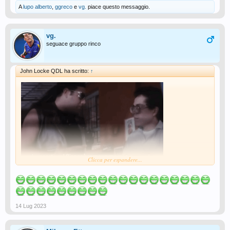
A
lupo alberto
,
ggreco
e
vg.
piace questo messaggio.
vg.
seguace gruppo rinco
John Locke QDL ha scritto:
↑
Clicca per espandere...
14 Lug 2023