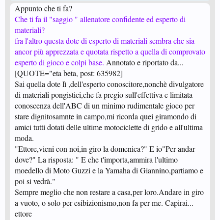
Appunto che ti fa?
Che ti fa il "saggio " allenatore confidente ed esperto di
materiali?
fra l'altro questa dote di esperto di materiali sembra che sia
ancor più apprezzata e quotata rispetto a quella di comprovato
esperto di gioco e colpi base.
Annotato e riportato da...
[QUOTE="eta beta, post: 635982]
Sai quella dote lì ,dell'esperto conoscitore,nonchè divulgatore
di materiali pongistici,che fa pregio sull'effettiva e limitata
conoscenza dell'ABC di un minimo rudimentale gioco per
stare dignitosamnte in campo,mi ricorda quei giramondo di
amici tutti dotati delle ultime motociclette di grido e all'ultima
moda.
"Ettore,vieni con noi,in giro la domenica?" E io"Per andar
dove?" La risposta: " E che t'importa,ammira l'ultimo
moedello di Moto Guzzi e la Yamaha di Giannino,partiamo e
poi si vedrà."
Sempre meglio che non restare a casa,per loro.Andare in giro
a vuoto, o solo per esibizionismo,non fa per me. Capirai...
ettore