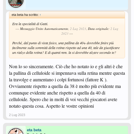
eta beta ha scritto:
↑
Era la specialità di Gatti.
--- Messaggio Unito Automaticamente,
2 Lug 2023
, Data originale:
2 Lug
2023
---
Perché, dal punto di vista fisico, una pallina da 40+ dovrebbe finire più
facilmente sulla sommità della retina rispetto ad una 40, tale da giustificare
un rialzo della retina? E di quanti mm. la si dovrebbe alzare secondo te?
Non lo so sinceramente. Ciò che ho notato io e gli altri è che
la pallina di celluloide si impennava sulla retina mentre questa
la travolge e aumentano i colpi fortunosi (fattore K ).
Ovviamente rispetto a quella da 38 è molto più evidente ma
comunque evidente anche rispetto a quella da 40 di
celluloide. Spero che in molti di voi vecchi giocatori avete
notato questa cosa. Aspetto le vostre opinioni
2 Lug 2023
eta beta