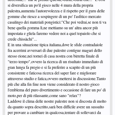
si diversifica un po'il gioco nelle 4 mura della propria
palestra,aumenta l'autorevolezza e il rispetto per il guru delle
gomme che riesce a sospingere di un po' l'asfitico mercato
casalingo dei materiali pongistici:"Che poi vedrai,se non ti va
bene quella gomma lì,ne mettiamo su un' altra ancor più
impestata e gliela faremo vedere noi a quel topaiolo che si
crede chissàchi"...
E in una situazione tipica italiana,dove le sfide contradaiole
fra acerrimi avversari di due palestre contigue magari dello
stesso rione,nei tornei di casa nostra con birretta finale di
"terzo tempo",ovvero la ricerca di un risultato immediato di
gran lunga fa pregio e si fa preferire a scapito di un più
consistente e faticosa ricerca del saper fare e migliorare
attraverso studio e fatica,ovvero mettersi in discussione.Tanto
più che alla fin fine non viene considerato il nostro gioco
l'emblema del puro divertimento e occasione di fare un po' di
moto,per di più rilassante,come sano "relax"?
Laddove il clima delle nostre palestre non si discosta di molto
da quanto sopra descritto,sarà ben difficile avere un sussulto
per provare a cambiare in qualcosa,tentare di sollevarci da