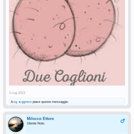
3 Lug 2023
A
vg.
e
ggreco
piace questo messaggio.
Milocco Ettore
Utente Noto