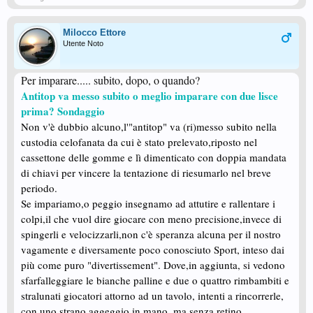
Milocco Ettore
Utente Noto
Per imparare..... subito, dopo, o quando?
Antitop va messo subito o meglio imparare con due lisce
prima? Sondaggio
Non v'è dubbio alcuno,l'"antitop" va (ri)messo subito nella
custodia celofanata da cui è stato prelevato,riposto nel
cassettone delle gomme e lì dimenticato con doppia mandata
di chiavi per vincere la tentazione di riesumarlo nel breve
periodo.
Se impariamo,o peggio insegnamo ad attutire e rallentare i
colpi,il che vuol dire giocare con meno precisione,invece di
spingerli e velocizzarli,non c'è speranza alcuna per il nostro
vagamente e diversamente poco conosciuto Sport, inteso dai
più come puro "divertissement". Dove,in aggiunta, si vedono
sfarfalleggiare le bianche palline e due o quattro rimbambiti e
stralunati giocatori attorno ad un tavolo, intenti a rincorrerle,
con uno strano aggeggio in mano, ma senza retino.