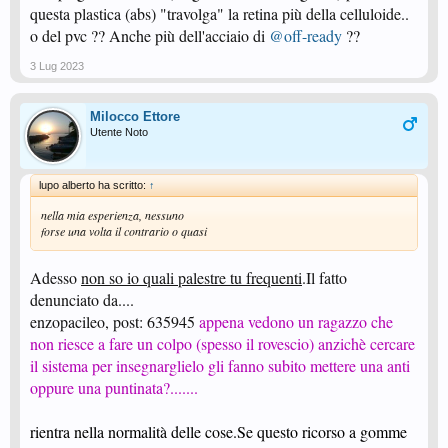
questa plastica (abs) "travolga" la retina più della celluloide..
o del pvc ?? Anche più dell'acciaio di
@off-ready
??
3 Lug 2023
Milocco Ettore
Utente Noto
lupo alberto ha scritto:
↑
nella mia esperienza, nessuno
forse una volta il contrario o quasi
Adesso
non so io quali palestre tu frequenti
.Il fatto
denunciato da....
enzopacileo, post: 635945
appena vedono un ragazzo che
non riesce a fare un colpo (spesso il rovescio) anzichè cercare
il sistema per insegnarglielo gli fanno subito mettere una anti
oppure una puntinata?.......
rientra nella normalità delle cose.Se questo ricorso a gomme