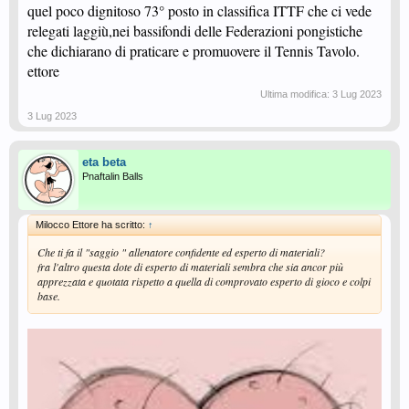
quel poco dignitoso 73° posto in classifica ITTF che ci vede
relegati laggiù,nei bassifondi delle Federazioni pongistiche
che dichiarano di praticare e promuovere il Tennis Tavolo.
ettore
Ultima modifica:
3 Lug 2023
3 Lug 2023
eta beta
Pnaftalin Balls
Milocco Ettore ha scritto:
↑
Che ti fa il "saggio " allenatore confidente ed esperto di materiali?
fra l'altro questa dote di esperto di materiali sembra che sia ancor più
apprezzata e quotata rispetto a quella di comprovato esperto di gioco e colpi
base.