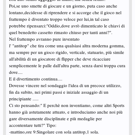
Poi,se uno smette di giocare e un giorno, puta caso anche
lontano,decidesse di riprendere e si accorge che il gioco nel
frattempo è diventato troppo veloce per lui,in tal caso
potrebbe ripensarci:"Oddio,dove avrò dimenticato le chiavi di
quel benedetto cassetto rimasto chiuso per tanti anni?".
Nel frattempo avranno pure inventato
l' "antitop" che tira come una qualsiasi altra moderna gomma,
ma sempre per un gioco rigido, verticale, statuario, più simile
all'abilità di un giocatore di flipper che deve ricacciare
semplicemente le palle dall'altra parte, senza darsi troppa cura
dove....
E il divertimento continua....
Dovesse vincere nel sondaggio l'idea di un precoce utilizzo,
fin da subito, nei primi passi e iniziale assaggio di un
principiante .....
Ci sto pensando:" E perchè non inventiamo, come altri Sports
hanno già astutamente attuato, e introduciamo anche noi più
gare diversamente disciplinate e più medaglie per
accontentare tutti?" Tipo:
-mattino,ore 9:Singolare con sola antitop,1 sola.