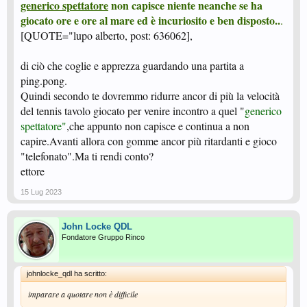
generico spettatore
non capisce niente neanche se ha
giocato ore e ore al mare ed è incuriosito e ben disposto..
.
[QUOTE="lupo alberto, post: 636062],
di ciò che coglie e apprezza guardando una partita a
ping.pong.
Quindi secondo te dovremmo ridurre ancor di più la velocità
del tennis tavolo giocato per venire incontro a quel "
generico
spettatore"
,che appunto non capisce e continua a non
capire.Avanti allora con gomme ancor più ritardanti e gioco
"telefonato".Ma ti rendi conto?
ettore
15 Lug 2023
John Locke QDL
Fondatore Gruppo Rinco
johnlocke_qdl ha scritto:
imparare a quotare non è difficile