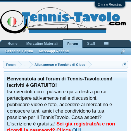
Entra o Registrati
Home
Mercatino Materiali
Staff
Forum
Cerca nei Forum
Messaggi Recenti
Forum
...
Allenamento e Tecniche di Gioco
Benvenuto/a sul forum di Tennis-Tavolo.com!
Iscriviti è GRATUITO!
Iscrivendoti con il pulsante qui a destra potrai
partecipare attivamente nelle discussioni,
pubblicare video e foto, accedere al mercatino e
conoscere tanti amici che condividono la tua
passione per il TennisTavolo. Cosa aspetti?
L'iscrizione è gratuita!
Sei già registrato/a e non
ricordi la password? Clicca
QUI
.