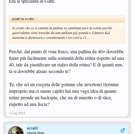
Era la specialità di Gatti.
acialli ha scritto:
↑
Io credo che se si cambia la pallina va cambiata pure la retina perché
quest'ultima viene travolta da una pallona più grande e il fattore Kul
aumenta a dismisura e considerando i set corti a 11...
Perché, dal punto di vista fisico, una pallina da 40+ dovrebbe
finire più facilmente sulla sommità della retina rispetto ad una
40, tale da giustificare un rialzo della retina? E di quanti mm.
la si dovrebbe alzare secondo te?
Tu, che sei un esegeta delle gomme che invertono (termine
improprio ma ci siamo capiti) hai una vaga idea di quante
retine prende un backspin, che sia di muretto o di slice,
rispetto ad una liscia?
2 Lug 2023
acialli
Utente Noto