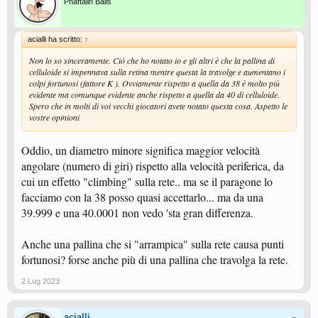
Pnaftalin Balls
acialli ha scritto:
↑
Non lo so sinceramente. Ciò che ho notato io e gli altri è che la pallina di
celluloide si impennava sulla retina mentre questa la travolge e aumentano i
colpi fortunosi (fattore K ). Ovviamente rispetto a quella da 38 è molto più
evidente ma comunque evidente anche rispetto a quella da 40 di celluloide.
Spero che in molti di voi vecchi giocatori avete notato questa cosa. Aspetto le
vostre opinioni
Oddio, un diametro minore significa maggior velocità
angolare (numero di giri) rispetto alla velocità periferica, da
cui un effetto "climbing" sulla rete.. ma se il paragone lo
facciamo con la 38 posso quasi accettarlo... ma da una
39.999 e una 40.0001 non vedo 'sta gran differenza.
Anche una pallina che si "arrampica" sulla rete causa punti
fortunosi? forse anche più di una pallina che travolga la rete.
2 Lug 2023
acialli