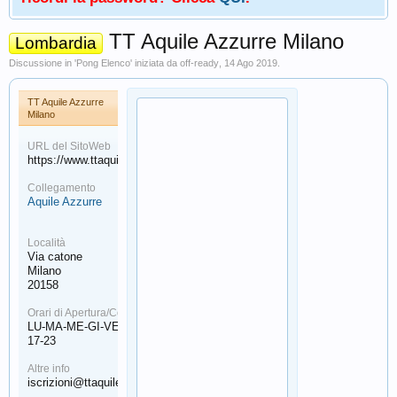
TT Aquile Azzurre Milano
Lombardia
Discussione in '
Pong Elenco
' iniziata da
off-ready
,
14 Ago 2019
.
TT Aquile Azzurre
Milano
URL del SitoWeb
https://www.ttaquileazzurre.com/
Collegamento
Aquile Azzurre
Località
Via catone
Milano
20158
Orari di Apertura/Contatto
LU-MA-ME-GI-VE
17-23
Altre info
iscrizioni@ttaquileazzurre.com