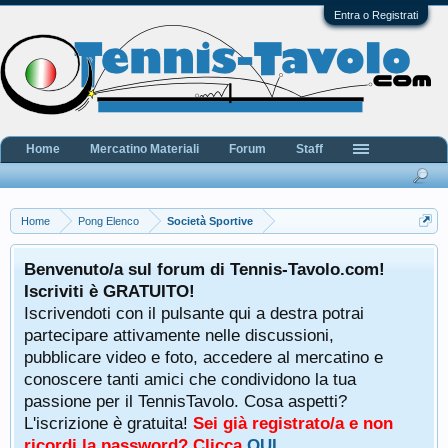
Entra o Registrati
Home
Mercatino Materiali
Forum
Staff
Home
Pong Elenco
Società Sportive
Benvenuto/a sul forum di Tennis-Tavolo.com!
Iscriviti è GRATUITO!
Iscrivendoti con il pulsante qui a destra potrai
partecipare attivamente nelle discussioni,
pubblicare video e foto, accedere al mercatino e
conoscere tanti amici che condividono la tua
passione per il TennisTavolo. Cosa aspetti?
L'iscrizione è gratuita!
Sei già registrato/a e non
ricordi la password? Clicca
QUI
.