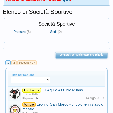
Elenco di Società Sportive
Società Sportive
Palestre
(8)
Sedi
(0)
Connettiti per Aggiungere una Scheda
1
2
Successive >
Filtra per Regione:
TT Aquile Azzurre Milano
Lombardia
14 Ago 2019
14 Ago 2019
Risposte:
0
Leoni di San Marco - circolo tennistavolo
Veneto
mestre