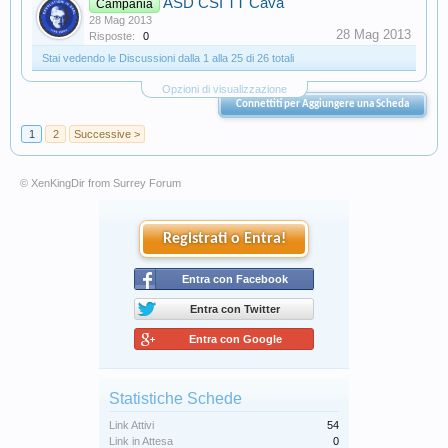
ASD CSI TT Cava
Campania
28 Mag 2013
28 Mag 2013
Risposte:
0
Stai vedendo le Discussioni dalla 1 alla 25 di 26 totali
Opzioni di visualizzazione
Connettiti per Aggiungere una Scheda
1
2
Successive >
© XenKingDir from
Surrey Forum
Registrati o Entra!
Entra con Facebook
Entra con Twitter
Entra con Google
Statistiche Schede
Link Attivi
54
Link in Attesa
0