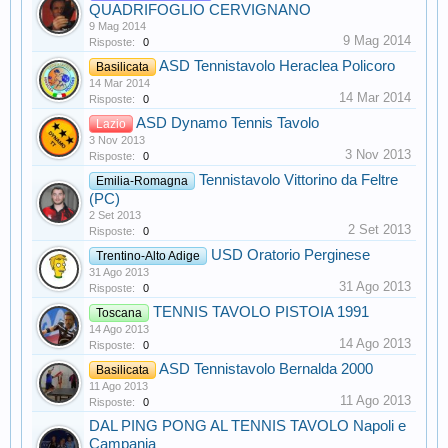
QUADRIFOGLIO CERVIGNANO
9 Mag 2014
9 Mag 2014
Risposte:
0
ASD Tennistavolo Heraclea Policoro
Basilicata
14 Mar 2014
14 Mar 2014
Risposte:
0
ASD Dynamo Tennis Tavolo
Lazio
3 Nov 2013
3 Nov 2013
Risposte:
0
Tennistavolo Vittorino da Feltre
Emilia-Romagna
(PC)
2 Set 2013
2 Set 2013
Risposte:
0
USD Oratorio Perginese
Trentino-Alto Adige
31 Ago 2013
31 Ago 2013
Risposte:
0
TENNIS TAVOLO PISTOIA 1991
Toscana
14 Ago 2013
14 Ago 2013
Risposte:
0
ASD Tennistavolo Bernalda 2000
Basilicata
11 Ago 2013
11 Ago 2013
Risposte:
0
DAL PING PONG AL TENNIS TAVOLO Napoli e
Campania