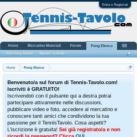
Entra o Registrati
Home
Mercatino Materiali
Forum
Pong Elenco
Directory Home
Nuove Schede
Home
Pong Elenco
Benvenuto/a sul forum di Tennis-Tavolo.com!
Iscriviti è GRATUITO!
Iscrivendoti con il pulsante qui a destra potrai
partecipare attivamente nelle discussioni,
pubblicare video e foto, accedere al mercatino e
conoscere tanti amici che condividono la tua
passione per il TennisTavolo. Cosa aspetti?
L'iscrizione è gratuita!
Sei già registrato/a e non
ricordi la password? Clicca
QUI
.