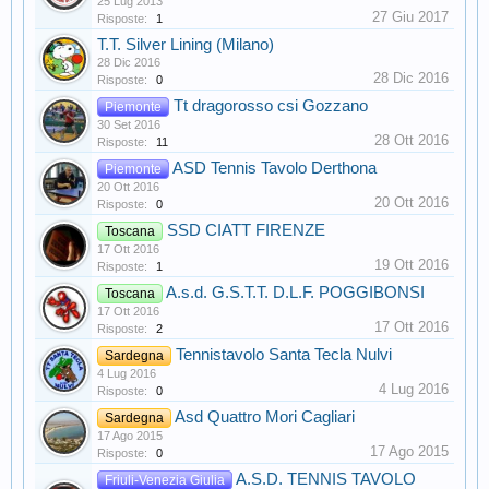
25 Lug 2013
27 Giu 2017
Risposte:
1
T.T. Silver Lining (Milano)
28 Dic 2016
28 Dic 2016
Risposte:
0
Tt dragorosso csi Gozzano
Piemonte
30 Set 2016
28 Ott 2016
Risposte:
11
ASD Tennis Tavolo Derthona
Piemonte
20 Ott 2016
20 Ott 2016
Risposte:
0
SSD CIATT FIRENZE
Toscana
17 Ott 2016
19 Ott 2016
Risposte:
1
A.s.d. G.S.T.T. D.L.F. POGGIBONSI
Toscana
17 Ott 2016
17 Ott 2016
Risposte:
2
Tennistavolo Santa Tecla Nulvi
Sardegna
4 Lug 2016
4 Lug 2016
Risposte:
0
Asd Quattro Mori Cagliari
Sardegna
17 Ago 2015
17 Ago 2015
Risposte:
0
A.S.D. TENNIS TAVOLO
Friuli-Venezia Giulia