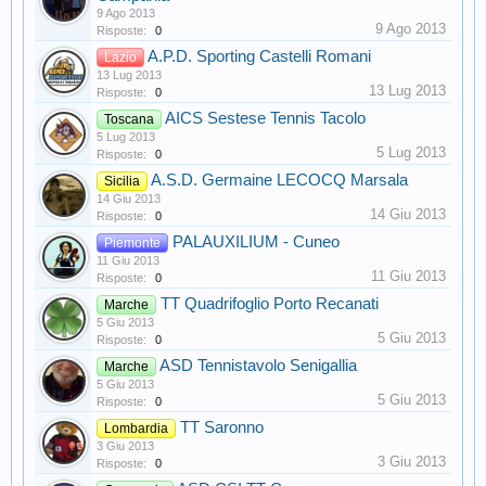
9 Ago 2013
9 Ago 2013
Risposte:
0
A.P.D. Sporting Castelli Romani
Lazio
13 Lug 2013
13 Lug 2013
Risposte:
0
AICS Sestese Tennis Tacolo
Toscana
5 Lug 2013
5 Lug 2013
Risposte:
0
A.S.D. Germaine LECOCQ Marsala
Sicilia
14 Giu 2013
14 Giu 2013
Risposte:
0
PALAUXILIUM - Cuneo
Piemonte
11 Giu 2013
11 Giu 2013
Risposte:
0
TT Quadrifoglio Porto Recanati
Marche
5 Giu 2013
5 Giu 2013
Risposte:
0
ASD Tennistavolo Senigallia
Marche
5 Giu 2013
5 Giu 2013
Risposte:
0
TT Saronno
Lombardia
3 Giu 2013
3 Giu 2013
Risposte:
0