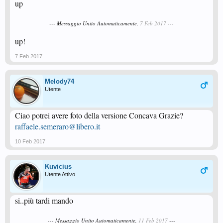
up
--- Messaggio Unito Automaticamente,
7 Feb 2017
---
up!
7 Feb 2017
Melody74
Utente
Ciao potrei avere foto della versione Concava Grazie?
raffaele.semeraro@libero.it
10 Feb 2017
Kuvicius
Utente Attivo
si..più tardi mando
--- Messaggio Unito Automaticamente,
11 Feb 2017
---