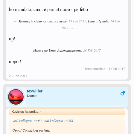
ho mandato. cmq. è pari al nuovo. perfetto
--- Messaggio Unito Automaticamente,
19 Feb 2017
, Data originale:
10 Feb
2017
---
up!
--- Messaggio Unito Automaticamente,
26 Feb 2017
---
uppo !
Ultima modifica:
11 Feb 2017
26 Feb 2017
texwiller
Utente
Kuvicius ha scritto:
↑
Vedi l'allegato 13067
Vedi l'allegato 13068
Uppo! Condizioni perfette.