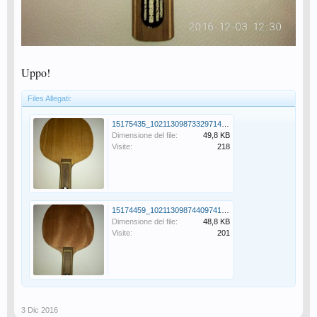
Uppo!
Files Allegati:
15175435_10211309873329714_799733758_n.jpg
Dimensione del file:
49,8 KB
Visite:
218
15174459_10211309874409741_1515668639_n.jpg
Dimensione del file:
48,8 KB
Visite:
201
3 Dic 2016