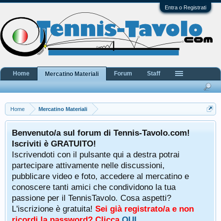
Entra o Registrati
Home
Forum
Staff
Mercatino Materiali
Home
Mercatino Materiali
Benvenuto/a sul forum di Tennis-Tavolo.com!
Iscriviti è GRATUITO!
Iscrivendoti con il pulsante qui a destra potrai
partecipare attivamente nelle discussioni,
pubblicare video e foto, accedere al mercatino e
conoscere tanti amici che condividono la tua
passione per il TennisTavolo. Cosa aspetti?
L'iscrizione è gratuita!
Sei già registrato/a e non
ricordi la password? Clicca
QUI
.