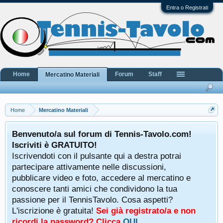
Entra o Registrati
Home
Forum
Staff
Mercatino Materiali
Home
Mercatino Materiali
Benvenuto/a sul forum di Tennis-Tavolo.com!
Iscriviti è GRATUITO!
Iscrivendoti con il pulsante qui a destra potrai
partecipare attivamente nelle discussioni,
pubblicare video e foto, accedere al mercatino e
conoscere tanti amici che condividono la tua
passione per il TennisTavolo. Cosa aspetti?
L'iscrizione è gratuita!
Sei già registrato/a e non
ricordi la password? Clicca
QUI
.