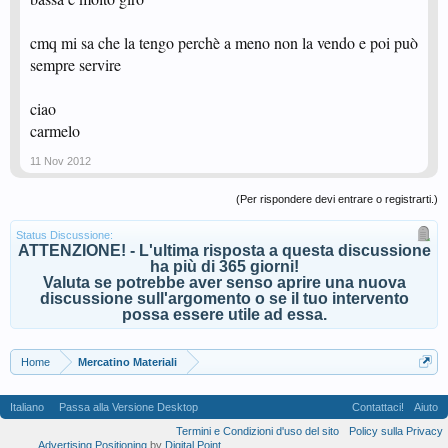
cmq mi sa che la tengo perchè a meno non la vendo e poi può
sempre servire
ciao
carmelo
11 Nov 2012
(Per rispondere devi entrare o registrarti.)
Status Discussione:
ATTENZIONE! - L'ultima risposta a questa discussione
ha più di 365 giorni!
Valuta se potrebbe aver senso aprire una nuova
discussione sull'argomento o se il tuo intervento
possa essere utile ad essa.
Home
Mercatino Materiali
Italiano
Passa alla Versione Desktop
Contattaci!
Aiuto
Termini e Condizioni d'uso del sito
Policy sulla Privacy
Advertising Positioning
by
Digital Point