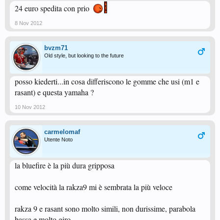
24 euro spedita con prio
8 Nov 2012
bvzm71
Old style, but looking to the future
posso kiederti...in cosa differiscono le gomme che usi (m1 e
rasant) e questa yamaha ?
10 Nov 2012
carmelomaf
Utente Noto
la bluefire è la più dura gripposa
come velocità la rakza9 mi è sembrata la più veloce
rakza 9 e rasant sono molto simili, non durissime, parabola
bassa e molto giro