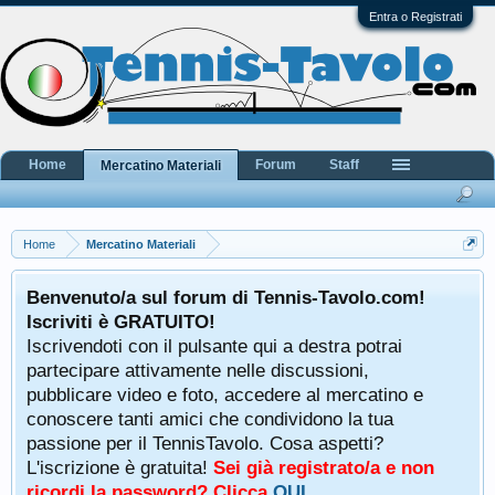
Entra o Registrati
Home
Forum
Staff
Mercatino Materiali
Home
Mercatino Materiali
Benvenuto/a sul forum di Tennis-Tavolo.com!
Iscriviti è GRATUITO!
Iscrivendoti con il pulsante qui a destra potrai
partecipare attivamente nelle discussioni,
pubblicare video e foto, accedere al mercatino e
conoscere tanti amici che condividono la tua
passione per il TennisTavolo. Cosa aspetti?
L'iscrizione è gratuita!
Sei già registrato/a e non
ricordi la password? Clicca
QUI
.