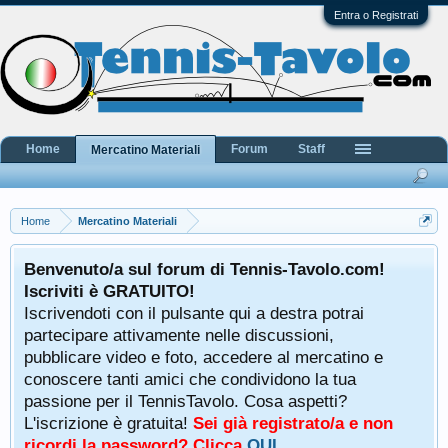
Entra o Registrati
Home
Forum
Staff
Mercatino Materiali
Home
Mercatino Materiali
Benvenuto/a sul forum di Tennis-Tavolo.com!
Iscriviti è GRATUITO!
Iscrivendoti con il pulsante qui a destra potrai
partecipare attivamente nelle discussioni,
pubblicare video e foto, accedere al mercatino e
conoscere tanti amici che condividono la tua
passione per il TennisTavolo. Cosa aspetti?
L'iscrizione è gratuita!
Sei già registrato/a e non
ricordi la password? Clicca
QUI
.