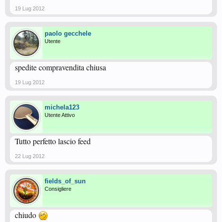
19 Lug 2012
paolo gecchele
Utente
spedite compravendita chiusa
19 Lug 2012
michela123
Utente Attivo
Tutto perfetto lascio feed
22 Lug 2012
fields_of_sun
Consigliere
chiudo