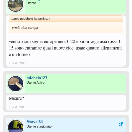
Utente
paolo gecchele ha scritto:
↑
vendo xion europa
vendo xiom sigma europe nera € 20 e xiom vega asia rossa €
15 sono entrambe quasi nuove cioe' usate quattro allenamenti
e un torneo
13 Giu 2012
michela123
Utente Attivo
Misure?
13 Giu 2012
Marvel64
Utente stagionato