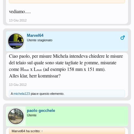
vediamo.....
13 Giu 2012
Marvel64
Utente stagionato
Ciao paolo, per misure Michela intendeva chiedere le misure
del telaio sul quale sono state tagliate le gomme, misurate
come H
x L
(ad esempio 158 mm x 151 mm).
max
max
Alles klar, herr kommissar?
13 Giu 2012
A
michela123
piace questo elemento.
paolo gecchele
Utente
Marvel64 ha scritto:
↑