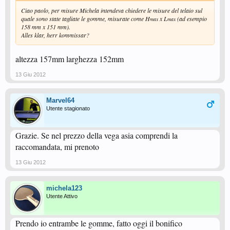
Ciao paolo, per misure Michela intendeva chiedere le misure del telaio sul
quale sono state tagliate le gomme, misurate come H
x L
(ad esempio
max
max
158 mm x 151 mm).
Alles klar, herr kommissar?
altezza 157mm larghezza 152mm
13 Giu 2012
Marvel64
Utente stagionato
Grazie. Se nel prezzo della vega asia comprendi la
raccomandata, mi prenoto
13 Giu 2012
michela123
Utente Attivo
Prendo io entrambe le gomme, fatto oggi il bonifico