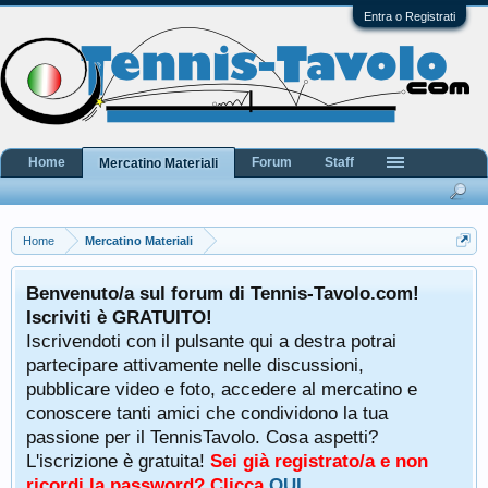
Entra o Registrati
Home
Forum
Staff
Mercatino Materiali
Home
Mercatino Materiali
Benvenuto/a sul forum di Tennis-Tavolo.com!
Iscriviti è GRATUITO!
Iscrivendoti con il pulsante qui a destra potrai
partecipare attivamente nelle discussioni,
pubblicare video e foto, accedere al mercatino e
conoscere tanti amici che condividono la tua
passione per il TennisTavolo. Cosa aspetti?
L'iscrizione è gratuita!
Sei già registrato/a e non
ricordi la password? Clicca
QUI
.