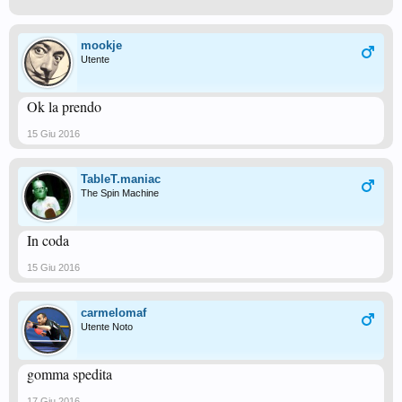
mookje
Utente
Ok la prendo
15 Giu 2016
TableT.maniac
The Spin Machine
In coda
15 Giu 2016
carmelomaf
Utente Noto
gomma spedita
17 Giu 2016