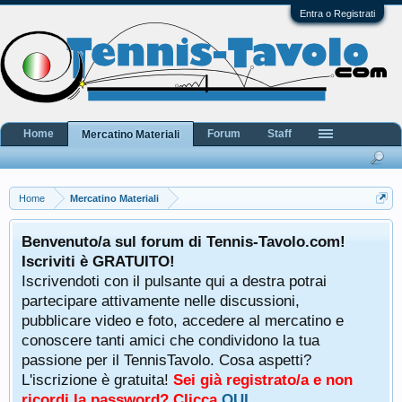
Entra o Registrati
Home
Forum
Staff
Mercatino Materiali
Home
Mercatino Materiali
Benvenuto/a sul forum di Tennis-Tavolo.com!
Iscriviti è GRATUITO!
Iscrivendoti con il pulsante qui a destra potrai
partecipare attivamente nelle discussioni,
pubblicare video e foto, accedere al mercatino e
conoscere tanti amici che condividono la tua
passione per il TennisTavolo. Cosa aspetti?
L'iscrizione è gratuita!
Sei già registrato/a e non
ricordi la password? Clicca
QUI
.