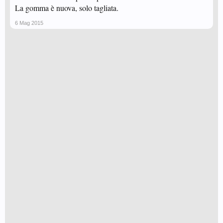
La gomma è nuova, solo tagliata.
6 Mag 2015