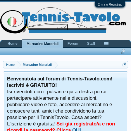
Entra o Registrati
Home
Forum
Staff
Mercatino Materiali
Home
Mercatino Materiali
Benvenuto/a sul forum di Tennis-Tavolo.com!
Iscriviti è GRATUITO!
Iscrivendoti con il pulsante qui a destra potrai
partecipare attivamente nelle discussioni,
pubblicare video e foto, accedere al mercatino e
conoscere tanti amici che condividono la tua
passione per il TennisTavolo. Cosa aspetti?
L'iscrizione è gratuita!
Sei già registrato/a e non
ricordi la password? Clicca
QUI
.