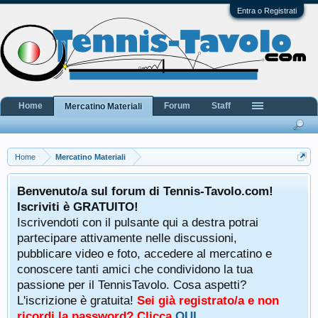
Entra o Registrati
Home
Forum
Staff
Mercatino Materiali
Home
Mercatino Materiali
Benvenuto/a sul forum di Tennis-Tavolo.com!
Iscriviti è GRATUITO!
Iscrivendoti con il pulsante qui a destra potrai
partecipare attivamente nelle discussioni,
pubblicare video e foto, accedere al mercatino e
conoscere tanti amici che condividono la tua
passione per il TennisTavolo. Cosa aspetti?
L'iscrizione è gratuita!
Sei già registrato/a e non
ricordi la password? Clicca
QUI
.