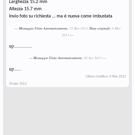
Larghezza 15.2 mm
Altezza 15.7 mm
Invio foto su richiesta … ma è nuova come imbustata
--- Messaggio Unito Automaticamente,
15 Mar 2013
, Data originale:
8 Mar
2013
---
up...............
--- Messaggio Unito Automaticamente,
26 Apr 2013
---
up......
Ultima modifica:
8 Mar 2013
26 Apr 2013