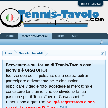
Entra o Registrati
Home
Forum
Staff
Mercatino Materiali
Home
Mercatino Materiali
Benvenuto/a sul forum di Tennis-Tavolo.com!
Iscriviti è GRATUITO!
Iscrivendoti con il pulsante qui a destra potrai
partecipare attivamente nelle discussioni,
pubblicare video e foto, accedere al mercatino e
conoscere tanti amici che condividono la tua
passione per il TennisTavolo. Cosa aspetti?
L'iscrizione è gratuita!
Sei già registrato/a e non
ricordi la password? Clicca
QUI
.