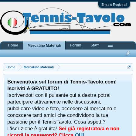
Entra o Registrati
Home
Forum
Staff
Mercatino Materiali
Home
Mercatino Materiali
Benvenuto/a sul forum di Tennis-Tavolo.com!
Iscriviti è GRATUITO!
Iscrivendoti con il pulsante qui a destra potrai
partecipare attivamente nelle discussioni,
pubblicare video e foto, accedere al mercatino e
conoscere tanti amici che condividono la tua
passione per il TennisTavolo. Cosa aspetti?
L'iscrizione è gratuita!
Sei già registrato/a e non
ricordi la password? Clicca
QUI
.