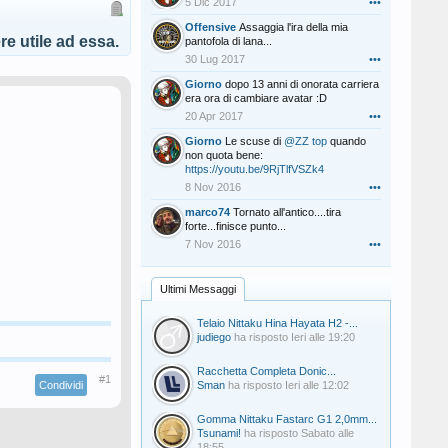
5 Dic 2017
•••
Offensive
Assaggia l'ira della mia
e utile ad essa.
pantofola di lana...
30 Lug 2017
•••
Giorno
dopo 13 anni di onorata carriera
era ora di cambiare avatar :D
20 Apr 2017
•••
Giorno
Le scuse di
@ZZ top
quando
non quota bene:
https://youtu.be/9RjTlfVSZk4
8 Nov 2016
•••
marco74
Tornato all'antico....tira
forte...finisce punto...
7 Nov 2016
•••
Ultimi Messaggi
Telaio Nittaku Hina Hayata H2 -...
judiego
ha risposto
Ieri alle 19:20
Racchetta Completa Donic...
#1
Condividi
Sman
ha risposto
Ieri alle 12:02
Gomma Nittaku Fastarc G1 2,0mm...
Tsunami!
ha risposto
Sabato alle
18:55