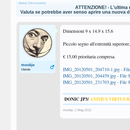
Status Discussione:
ATTENZIONE! - L'ultima r
Valuta se potrebbe aver senso aprire una nuova di
Dimensioni 9 x 14,9 x 15,6
Piccolo segno all'estremità superiore,
€ 15,00 prioritaria compresa.
mookje
IMG_20120501_204710-1.jpg - File 
Utente
IMG_20120501_204459.jpg - File Sh
IMG_20120501_231703.jpg - File Sh
DONIC JP3/
ANIMUS VIRTUS 
mookje
,
1 Mag 2012