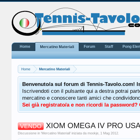
Home
Forum
Staff
Pong Ele
Mercatino Materiali
Home
Mercatino Materiali
potrà
Benvenuto/a sul forum di Tennis-Tavolo.com! I
uale
Iscrivendoti con il pulsante qui a destra potrai par
 ha a
mercatino e conoscere tanti amici che condividono l
Sei già registrato/a e non ricordi la password?
XIOM OMEGA IV PRO USA
VENDO
Discussione in '
Mercatino Materiali
' iniziata da
mookje
,
1 Mag 2012
.