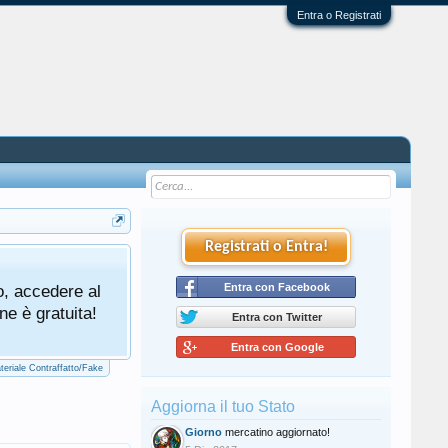
Entra o Registrati
Registrati o Entra!
Tutti gli utenti che partecipano al mercat
o, accedere al
cliccando qui di seguito:
Entra con Facebook
Regolamento Me
ne è gratuita!
Entra con Twitter
Entra con Google
teriale Contraffatto/Fake
Aggiorna il tuo Stato
Giorno
mercatino aggiornato!