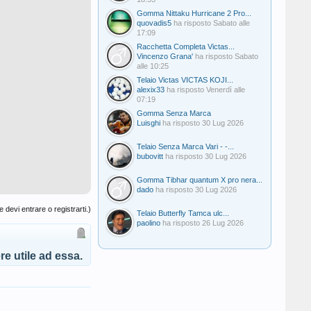
Gomma Nittaku Hurricane 2 Pro...
quovadis5
ha risposto
Sabato alle
17:09
Racchetta Completa Victas...
Vincenzo Grana'
ha risposto
Sabato
alle 10:25
Telaio Victas VICTAS KOJI...
alexix33
ha risposto
Venerdì alle
07:19
Gomma Senza Marca
Luisghi
ha risposto
30 Lug 2026
Telaio Senza Marca Vari - -...
bubovitt
ha risposto
30 Lug 2026
Gomma Tibhar quantum X pro nera...
dado
ha risposto
30 Lug 2026
 devi entrare o registrarti.)
Telaio Butterfly Tamca ulc...
paolino
ha risposto
26 Lug 2026
e utile ad essa.