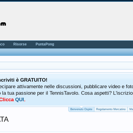
nco
Risorse
PuntaPong
scriviti è GRATUITO!
tecipare attivamente nelle discussioni, pubblicare video e fot
a tua passione per il TennisTavolo. Cosa aspetti? L'iscrizio
 Clicca
QUI
.
Benvenuto Ospite
Regolamento Mercatino
Ma
TA