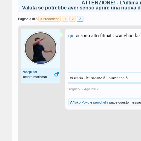
ATTENZIONE! - L'ultima r
Valuta se potrebbe aver senso aprire una nuova di
Pagina 3 di 3
< Precedenti
1
2
3
qui
ci sono altri filmati: wanghao ki
seguso
utente morboso
viscaria - hurricane 8 - hurricane 8
seguso
,
2 Ago 2012
A
Yoko Poko
e
panichella
piace questo messag