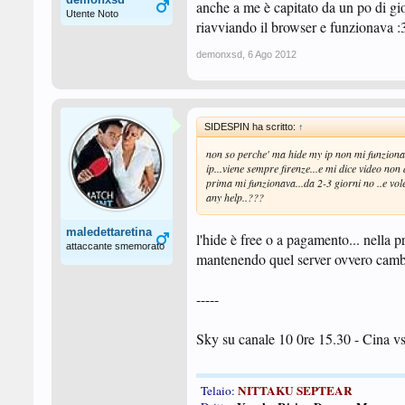
anche a me è capitato da un po di g
Utente Noto
riavviando il browser e funzionava :
demonxsd
,
6 Ago 2012
SIDESPIN ha scritto:
↑
non so perche' ma hide my ip non mi funziona p
ip...viene sempre firenze...e mi dice video non 
prima mi funzionava...da 2-3 giorni no ..e vol
any help..???
maledettaretina
l'hide è free o a pagamento... nella p
attaccante smemorato
mantenendo quel server ovvero cambi
-----
Sky su canale 10 0re 15.30 - Cina v
NITTAKU SEPTEAR
Telaio: