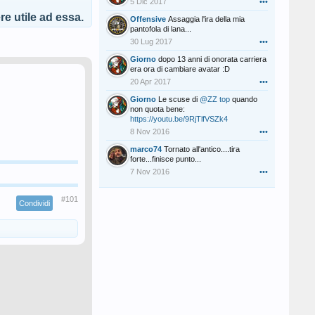
5 Dic 2017
•••
e utile ad essa.
Offensive
Assaggia l'ira della mia
pantofola di lana...
30 Lug 2017
•••
Giorno
dopo 13 anni di onorata carriera
era ora di cambiare avatar :D
20 Apr 2017
•••
Giorno
Le scuse di
@ZZ top
quando
non quota bene:
https://youtu.be/9RjTlfVSZk4
8 Nov 2016
•••
marco74
Tornato all'antico....tira
forte...finisce punto...
7 Nov 2016
•••
#101
Condividi