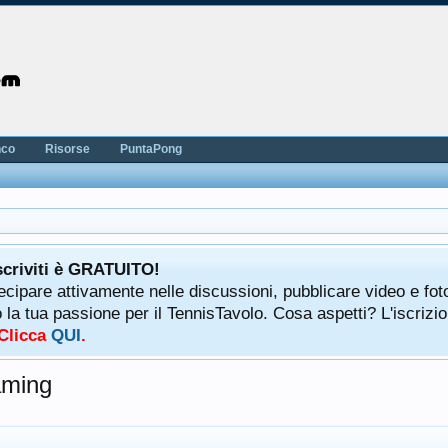
nco
Risorse
PuntaPong
scriviti è GRATUITO!
tecipare attivamente nelle discussioni, pubblicare video e fot
a tua passione per il TennisTavolo. Cosa aspetti? L'iscrizio
 Clicca
QUI
.
aming