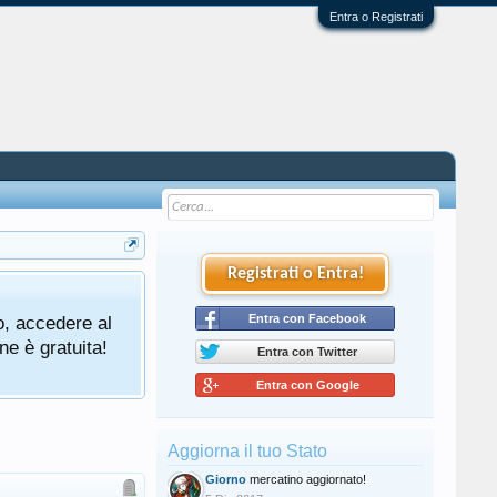
Entra o Registrati
Registrati o Entra!
o, accedere al
Entra con Facebook
ne è gratuita!
Entra con Twitter
Entra con Google
Aggiorna il tuo Stato
Giorno
mercatino aggiornato!