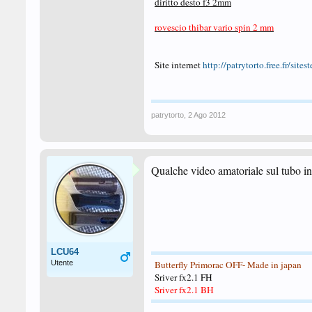
diritto desto f3 2mm
rovescio thibar vario spin 2 mm
Site internet
http://patrytorto.free.fr/sitest
patrytorto
,
2 Ago 2012
Qualche video amatoriale sul tubo ini
LCU64
Utente
Butterfly Primorac OFF- Made in japan
Sriver fx2.1
FH
Sriver fx2.1 BH