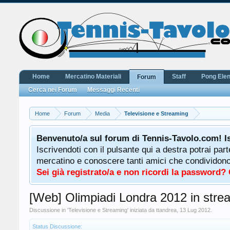
Home
Mercatino Materiali
Staff
Pong Ele
Forum
Cerca nei Forum
Messaggi Recenti
Home
Forum
Media
Televisione e Streaming
Benvenuto/a sul forum di Tennis-Tavolo.com! I
Iscrivendoti con il pulsante qui a destra potrai par
mercatino e conoscere tanti amici che condividono l
Sei già registrato/a e non ricordi la password?
[Web] Olimpiadi Londra 2012 in stre
Discussione in '
Televisione e Streaming
' iniziata da
ttandrea
,
13 Lug 2012
.
Status Discussione: