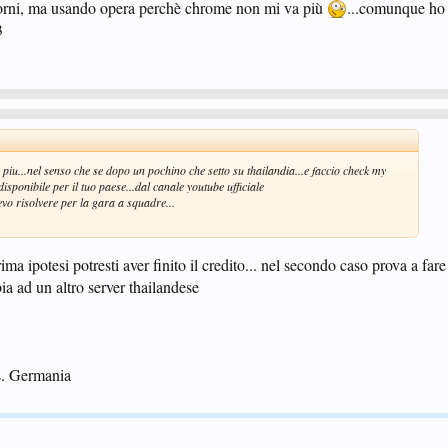
iorni, ma usando opera perchè chrome non mi va più
...comunque ho r
3
iu...nel senso che se dopo un pochino che setto su thailandia...e faccio check my
disponibile per il tuo paese...dal canale youtube ufficiale
evo risolvere per la gara a squadre...
rima ipotesi potresti aver finito il credito... nel secondo caso prova a far
a ad un altro server thailandese
s. Germania