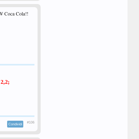
. W Coca Cola!!
,2;
#106
Condividi