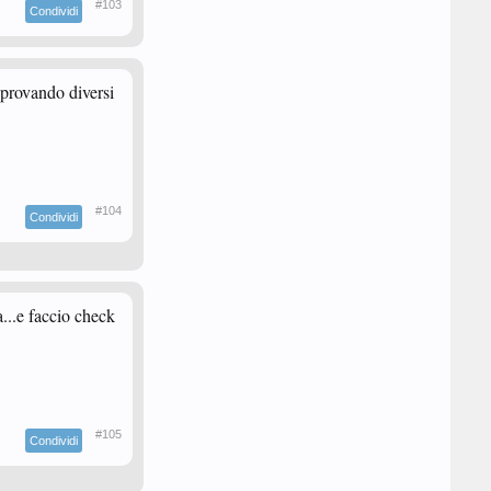
#103
Condividi
o provando diversi
#104
Condividi
...e faccio check
#105
Condividi