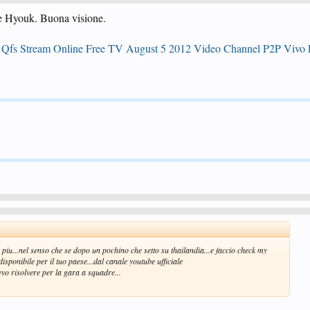
ee Hyouk. Buona visione.
 Qfs Stream Online Free TV August 5 2012 Video Channel P2P Vivo 
iu...nel senso che se dopo un pochino che setto su thailandia...e faccio check my
disponibile per il tuo paese...dal canale youtube ufficiale
evo risolvere per la gara a squadre...