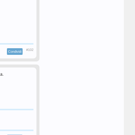
#102
Condividi
a.