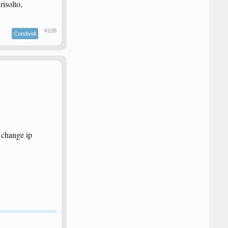
isolto,
#108
Condividi
e change ip