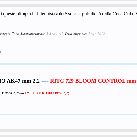
 di queste olimpiadi di tennistavolo è solo la pubblicità della Coca Cola
essaggio Unito Automaticamente,
5 Ago 2012
, Data originale:
5 Ago 2012
---
a.
IO AK47 mm 2,2
----
RITC 729 BLOOM CONTROL mm 2
P mm 2,2
;----
PALIO HK 1997 mm 2,2
;