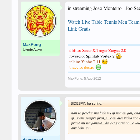
in streaming Joao Monteiro - Joo S
Watch Live Table Tennis Men Team
Link Gratis
MaxPong
Utente Attivo
diritto: Sauer & Troger Zargus 2.0
rovescio: Spinlab Vortex 2
telaio: Yinhe T-11
braccio: destro
MaxPong
,
5 Ago 2012
SIDESPIN ha scritto:
↑
non so perche' ma hide my ip non mi funziona p
ip...viene sempre firenze...e mi dice video non 
prima mi funzionava...da 2-3 giorni no ..e vol
any help..???
demonxsd