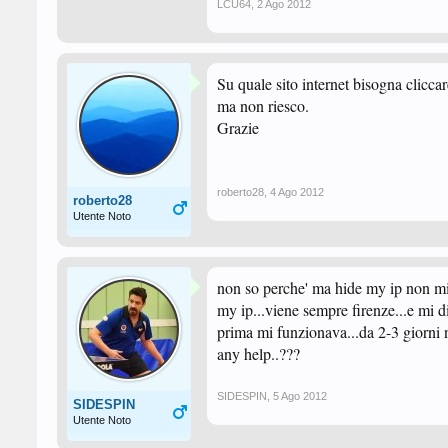
LCU64
,
2 Ago 2012
Su quale sito internet bisogna cliccar
ma non riesco.
Grazie
roberto28
,
4 Ago 2012
roberto28
Utente Noto
non so perche' ma hide my ip non mi 
my ip...viene sempre firenze...e mi d
prima mi funzionava...da 2-3 giorni no
any help..???
SIDESPIN
,
5 Ago 2012
SIDESPIN
Utente Noto