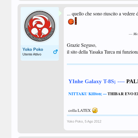
... quello che sono riuscito a vedere
--- M
Grazie Seguso,
Yoko Poko
il sito della Yasaka Turca mi funzion
Utente Attivo
YInhe Galaxy T-8S; ----
PAL
NITTAKU Killton;
---
THIBAR EVO EL
colla LATEX
Yoko Poko
,
5 Ago 2012