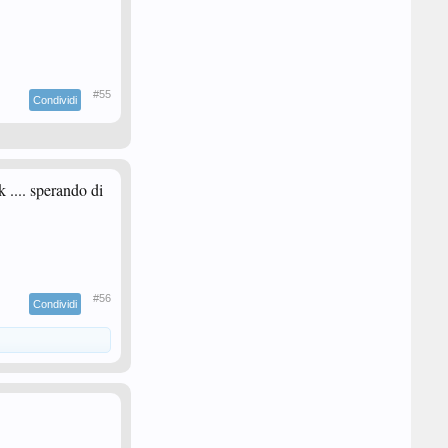
#55
Condividi
 .... sperando di
#56
Condividi