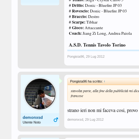
Dritto:
#
Donic - Bluefire JP 03
Rovescio:
#
Donic - Bluefire JP 03
Braccio:
#
Destro
Scarpe:
#
Tibhar
Gioco:
#
Attaccante
Coach:
Jiang Zi Long, Andrea Paiola
A.S.D. Tennis Tavolo Torino
Pongista96
,
29 Lug 2012
Pongista96 ha scritto:
↑
stavolta parte, alla fine della pubblicità mi di
francese
strano ieri non mi faceva cosi, prov
demonxsd
demonxsd
,
29 Lug 2012
Utente Noto