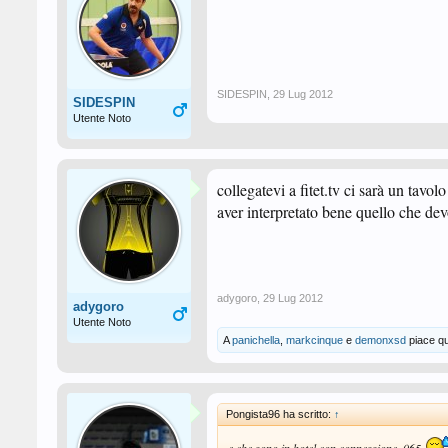
SIDESPIN
,
29 Lug 2012
SIDESPIN
Utente Noto
collegatevi a fitet.tv ci sarà un tav
aver interpretato bene quello che dev
adygoro
,
29 Lug 2012
adygoro
Utente Noto
A
panichella
,
markcinque
e
demonxsd
piace q
Pongista96 ha scritto:
↑