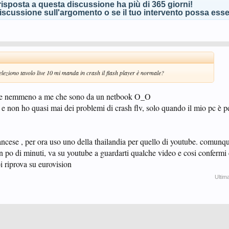
isposta a questa discussione ha più di 365 giorni!
scussione sull'argomento o se il tuo intervento possa esser
leziono tavolo live 10 mi manda in crash il flash player è normale?
ede nemmeno a me che sono da un netbook O_O
non ho quasi mai dei problemi di crash flv, solo quando il mio pc è pe
ancese , per ora uso uno della thailandia per quello di youtube. comunqu
n po di minuti, va su youtube a guardarti qualche video e cosi confermi 
 riprova su eurovision
Ultim