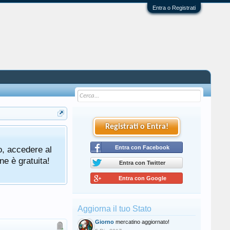
Entra o Registrati
Registrati o Entra!
o, accedere al
Entra con Facebook
ne è gratuita!
Entra con Twitter
Entra con Google
Aggiorna il tuo Stato
Giorno
mercatino aggiornato!