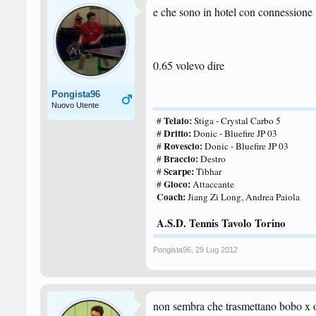
e che sono in hotel con connessione
0.65 volevo dire
Pongista96
Nuovo Utente
Telaio:
#
Stiga - Crystal Carbo 5
Dritto:
#
Donic - Bluefire JP 03
Rovescio:
#
Donic - Bluefire JP 03
Braccio:
#
Destro
Scarpe:
#
Tibhar
Gioco:
#
Attaccante
Coach:
Jiang Zi Long, Andrea Paiola
A.S.D. Tennis Tavolo Torino
Pongista96
,
29 Lug 2012
non sembra che trasmettano bobo x o