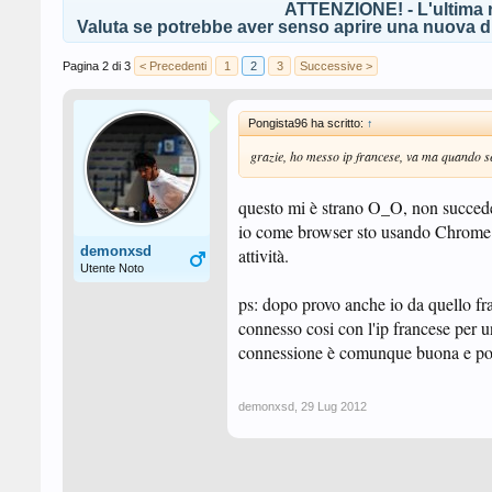
ATTENZIONE! - L'ultima r
Valuta se potrebbe aver senso aprire una nuova di
Pagina 2 di 3
< Precedenti
1
2
3
Successive >
Pongista96 ha scritto:
↑
grazie, ho messo ip francese, va ma quando se
questo mi è strano O_O, non succ
io come browser sto usando Chrome e 
demonxsd
attività.
Utente Noto
ps: dopo provo anche io da quello fr
connesso cosi con l'ip francese per u
connessione è comunque buona e poi
demonxsd
,
29 Lug 2012