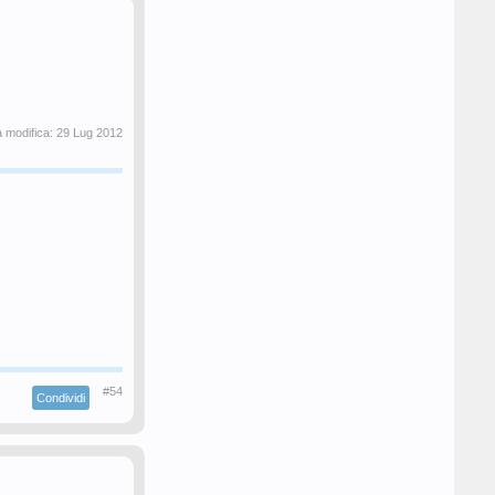
a modifica:
29 Lug 2012
#54
Condividi