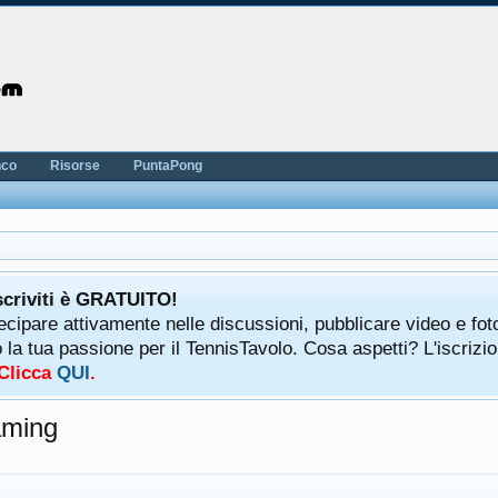
nco
Risorse
PuntaPong
scriviti è GRATUITO!
tecipare attivamente nelle discussioni, pubblicare video e fot
a tua passione per il TennisTavolo. Cosa aspetti? L'iscrizio
 Clicca
QUI
.
aming