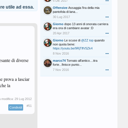
5 Dic 2017
•••
e utile ad essa.
Offensive
Assaggia l'ira della mia
pantofola di lana...
30 Lug 2017
•••
Giorno
dopo 13 anni di onorata carriera
era ora di cambiare avatar :D
20 Apr 2017
•••
Giorno
Le scuse di
@ZZ top
quando
non quota bene:
https://youtu.be/9RjTlfVSZk4
8 Nov 2016
•••
sante di diverse
marco74
Tornato all'antico....tira
forte...finisce punto...
7 Nov 2016
•••
e prova a lasciar
che la
a modifica:
29 Lug 2012
#51
Condividi