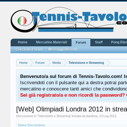
Home
Mercatino Materiali
Staff
Pong Ele
Forum
Cerca nei Forum
Messaggi Recenti
Home
Forum
Media
Televisione e Streaming
Benvenuto/a sul forum di Tennis-Tavolo.com! I
Iscrivendoti con il pulsante qui a destra potrai par
mercatino e conoscere tanti amici che condividono l
Sei già registrato/a e non ricordi la password?
[Web] Olimpiadi Londra 2012 in stre
Discussione in '
Televisione e Streaming
' iniziata da
ttandrea
,
13 Lug 2012
.
Status Discussione: