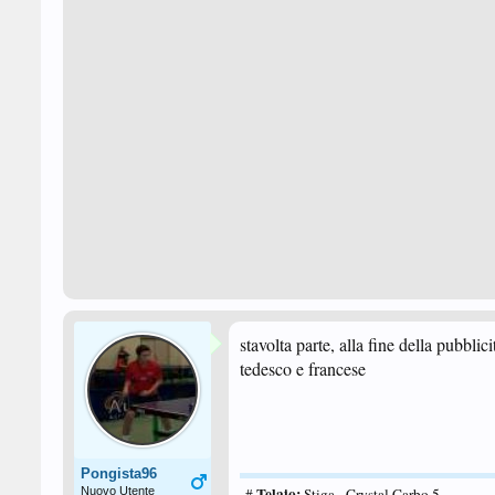
stavolta parte, alla fine della pubbli
tedesco e francese
Pongista96
Telaio:
Nuovo Utente
#
Stiga - Crystal Carbo 5