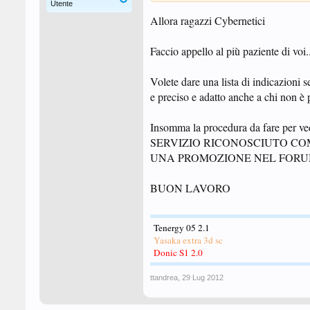
Utente
Allora ragazzi Cybernetici
Faccio appello al più paziente di voi..
Volete dare una lista di indicazioni 
e preciso e adatto anche a chi non è
Insomma la procedura da fare per v
SERVIZIO RICONOSCIUTO CO
UNA PROMOZIONE NEL FORUM
BUON LAVORO
Tenergy 05 2.1
Yasaka extra 3d sc
Donic S1 2.0
ttandrea
,
29 Lug 2012