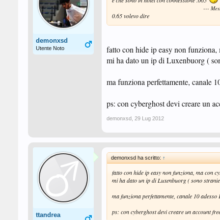
e che sono in hotel con connessione .065
--- Me
0.65 volevo dire
demonxsd
fatto con hide ip easy non funziona,
Utente Noto
mi ha dato un ip di Luxenbuorg ( son
ma funziona perfettamente, canale 
ps: con cyberghost devi creare un acc
demonxsd
,
29 Lug 2012
demonxsd ha scritto:
↑
fatto con hide ip easy non funziona, ma con cy
mi ha dato un ip di Luxenbuorg ( sono stranier
ma funziona perfettamente, canale 10 adesso
ps: con cyberghost devi creare un account free
ttandrea