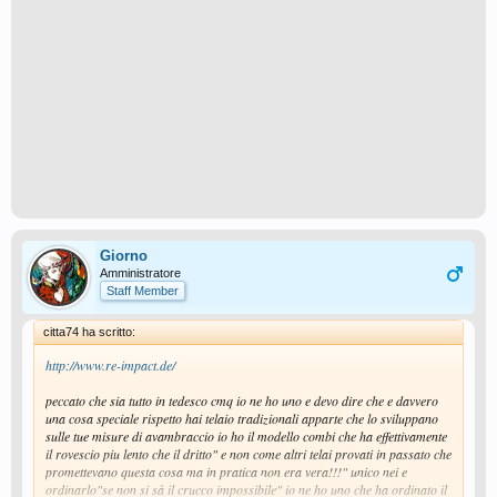
Giorno
Amministratore
Staff Member
citta74 ha scritto:
http://www.re-impact.de/
peccato che sia tutto in tedesco cmq io ne ho uno e devo dire che e davvero
una cosa speciale rispetto hai telaio tradizionali apparte che lo sviluppano
sulle tue misure di avambraccio io ho il modello combi che ha effettivamente
il rovescio piu lento che il dritto" e non come altri telai provati in passato che
promettevano questa cosa ma in pratica non era vera!!!" unico nei e
ordinarlo"se non si sà il crucco impossibile" io ne ho uno che ha ordinato il