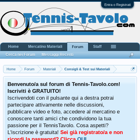
Entra o Registrati
Home
Mercatino Materiali
Staff
Forum
Cerca nei Forum
Messaggi Recenti
Home
Forum
Materiali
Consigli & Test sui Materiali
Benvenuto/a sul forum di Tennis-Tavolo.com!
Iscriviti è GRATUITO!
Iscrivendoti con il pulsante qui a destra potrai
partecipare attivamente nelle discussioni,
pubblicare video e foto, accedere al mercatino e
conoscere tanti amici che condividono la tua
passione per il TennisTavolo. Cosa aspetti?
L'iscrizione è gratuita!
Sei già registrato/a e non
ricordi la password? Clicca
QUI
.