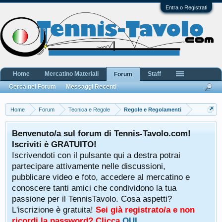
Entra o Registrati
Home
Mercatino Materiali
Staff
Forum
Cerca nei Forum
Messaggi Recenti
Home
Forum
Tecnica e Regole
Regole e Regolamenti
Benvenuto/a sul forum di Tennis-Tavolo.com!
Iscriviti è GRATUITO!
Iscrivendoti con il pulsante qui a destra potrai
partecipare attivamente nelle discussioni,
pubblicare video e foto, accedere al mercatino e
conoscere tanti amici che condividono la tua
passione per il TennisTavolo. Cosa aspetti?
L'iscrizione è gratuita!
Sei già registrato/a e non
ricordi la password? Clicca
QUI
.