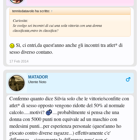
tennisdatavolo ha scritto:
↑
Curiosita:
Se svolgo sei incontri di cui una sola vittoria con una donna
classificata,entro in classifica?
Sì, ci entri,da quest'anno anche gli incontri tra atlet* di
sesso diverso contano.
17 Feb 2014
MATADOR
Utente Noto
Confermo quanto dice Silvia solo che le vittorie/sconfitte con
atlet* di sesso opposto vengono ridotte del 50% al normale
calcolo.....motivi?
....probabilmente si pensa che una
donna con 5000 punti non equivale ad un maschio con
medesimi punti...per esperienza personale (quest'anno ho
giocato contro diverse ragazze...) effettivamente c'e'
differenza....sicuramente la differenza pero' non e'