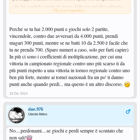
che ha qualche punto in meno della tua miglior vittoria...
Clicca per espandere...
o sbaglio?
Perché se tu hai 2.000 punti e giochi solo 2 partite,
vincendole, contro due avversari da 4.000 punti, prendi
magari 300 punti, mentre se ne batti 10 da 2.500 è facile che
tu ne prenda 700. (Sparo numeri a caso, solo per farti capire)
In più ci sono i coefficienti di moltiplicazione, per cui una
vittoria in campionato regionale contro uno più scarso ti da
più punti rispetto a una vittoria in torneo regionale contro uno
ben più forte, mentre ai tornei nazionali fra un po' ti danno
punti anche quando perdi... ma questo è un altro discorso.
18 Dic 2013
dan.976
Utente Attivo
No....perdonami....se giochi e perdi sempre è scontato che
non sali!