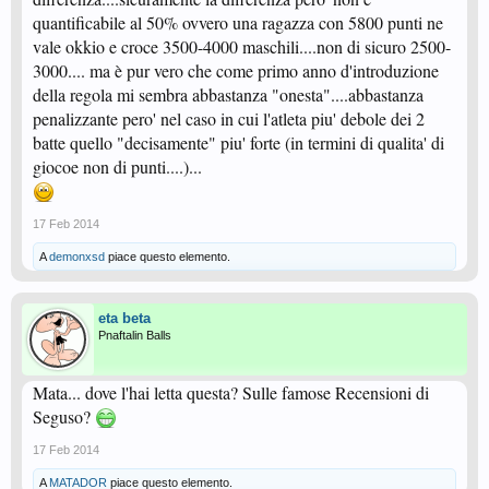
quantificabile al 50% ovvero una ragazza con 5800 punti ne
vale okkio e croce 3500-4000 maschili....non di sicuro 2500-
3000.... ma è pur vero che come primo anno d'introduzione
della regola mi sembra abbastanza "onesta"....abbastanza
penalizzante pero' nel caso in cui l'atleta piu' debole dei 2
batte quello "decisamente" piu' forte (in termini di qualita' di
giocoe non di punti....)...
17 Feb 2014
A
demonxsd
piace questo elemento.
eta beta
Pnaftalin Balls
Mata... dove l'hai letta questa? Sulle famose Recensioni di
Seguso?
17 Feb 2014
A
MATADOR
piace questo elemento.