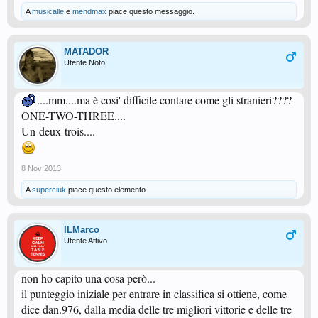
A
musicalle
e
mendmax
piace questo messaggio.
MATADOR
Utente Noto
....mm....ma è cosi' difficile contare come gli stranieri????
ONE-TWO-THREE....
Un-deux-trois....
8 Nov 2013
A
superciuk
piace questo elemento.
ILMarco
Utente Attivo
non ho capito una cosa però...
il punteggio iniziale per entrare in classifica si ottiene, come
dice dan.976, dalla media delle tre migliori vittorie e delle tre