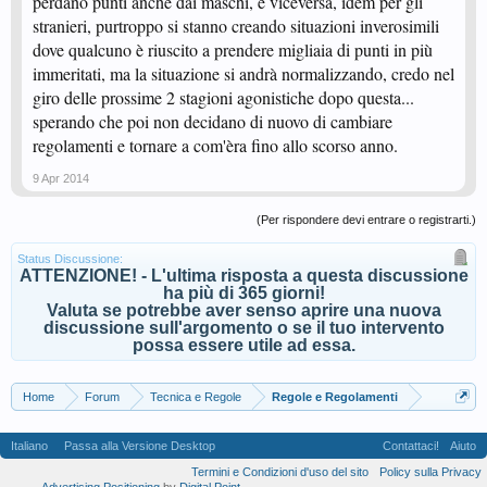
perdano punti anche dai maschi, e viceversa, idem per gli
stranieri, purtroppo si stanno creando situazioni inverosimili
dove qualcuno è riuscito a prendere migliaia di punti in più
immeritati, ma la situazione si andrà normalizzando, credo nel
giro delle prossime 2 stagioni agonistiche dopo questa...
sperando che poi non decidano di nuovo di cambiare
regolamenti e tornare a com'èra fino allo scorso anno.
9 Apr 2014
(Per rispondere devi entrare o registrarti.)
Status Discussione:
ATTENZIONE! - L'ultima risposta a questa discussione
ha più di 365 giorni!
Valuta se potrebbe aver senso aprire una nuova
discussione sull'argomento o se il tuo intervento
possa essere utile ad essa.
Home
Forum
Tecnica e Regole
Regole e Regolamenti
Italiano
Passa alla Versione Desktop
Contattaci!
Aiuto
Termini e Condizioni d'uso del sito
Policy sulla Privacy