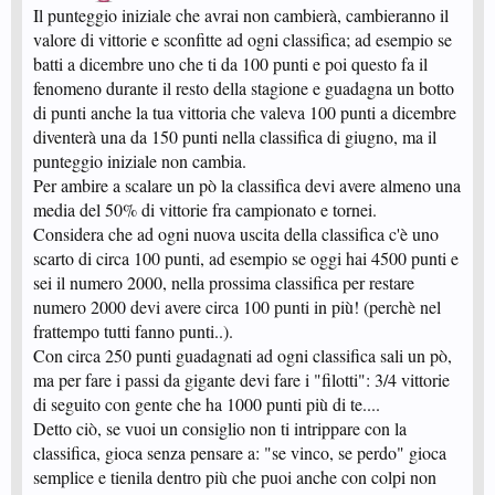
Il punteggio iniziale che avrai non cambierà, cambieranno il
valore di vittorie e sconfitte ad ogni classifica; ad esempio se
batti a dicembre uno che ti da 100 punti e poi questo fa il
fenomeno durante il resto della stagione e guadagna un botto
di punti anche la tua vittoria che valeva 100 punti a dicembre
diventerà una da 150 punti nella classifica di giugno, ma il
punteggio iniziale non cambia.
Per ambire a scalare un pò la classifica devi avere almeno una
media del 50% di vittorie fra campionato e tornei.
Considera che ad ogni nuova uscita della classifica c'è uno
scarto di circa 100 punti, ad esempio se oggi hai 4500 punti e
sei il numero 2000, nella prossima classifica per restare
numero 2000 devi avere circa 100 punti in più! (perchè nel
frattempo tutti fanno punti..).
Con circa 250 punti guadagnati ad ogni classifica sali un pò,
ma per fare i passi da gigante devi fare i "filotti": 3/4 vittorie
di seguito con gente che ha 1000 punti più di te....
Detto ciò, se vuoi un consiglio non ti intrippare con la
classifica, gioca senza pensare a: "se vinco, se perdo" gioca
semplice e tienila dentro più che puoi anche con colpi non