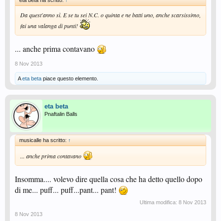
eta beta ha scritto:
↑
Da quest'anno sì. E se tu sei N.C. o quinta e ne batti uno, anche scarsissimo,
fai una valanga di punti!
... anche prima contavano
8 Nov 2013
A
eta beta
piace questo elemento.
eta beta
Pnaftalin Balls
musicalle ha scritto:
↑
... anche prima contavano
Insomma.... volevo dire quella cosa che ha detto quello dopo
di me... puff... puff...pant... pant!
Ultima modifica:
8 Nov 2013
8 Nov 2013