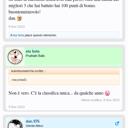
migliori 3 che hai battuto hai 100 punti di bonus.
buontennistavolo!
dan.
8 Nov 2013
A
eta beta
piace questo elemento.
eta beta
Pnaftalin Balls
ivanotsunami ha scritto:
↑
(nazionali)
Non è vero. C'è la classifica unica... da qualche anno
Ultima modifica:
8 Nov 2013
8 Nov 2013
dan.976
Utente Attivo