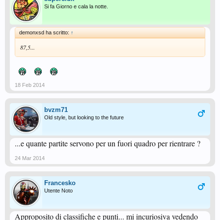
Si fa Giorno e cala la notte.
demonxsd ha scritto:
↑
87,5...
18 Feb 2014
bvzm71
Old style, but looking to the future
...e quante partite servono per un fuori quadro per rientrare ?
24 Mar 2014
Francesko
Utente Noto
Approposito di classifiche e punti... mi incuriosiva vedendo