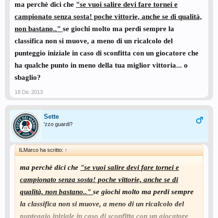
ma perchè dici che
"se vuoi salire devi fare tornei e
campionato senza sosta! poche vittorie, anche se di qualità,
non bastano.."
se giochi molto ma perdi sempre la
classifica non si muove, a meno di un ricalcolo del
punteggio iniziale in caso di sconfitta con un giocatore che
ha qualche punto in meno della tua miglior vittoria... o
sbaglio?
18 Dic 2013
Sette
'zzo guardi?
ILMarco ha scritto:
↑
ma perchè dici che
"se vuoi salire devi fare tornei e
campionato senza sosta! poche vittorie, anche se di
qualità, non bastano.."
se giochi molto ma perdi sempre
la classifica non si muove, a meno di un ricalcolo del
punteggio iniziale in caso di sconfitta con un giocatore