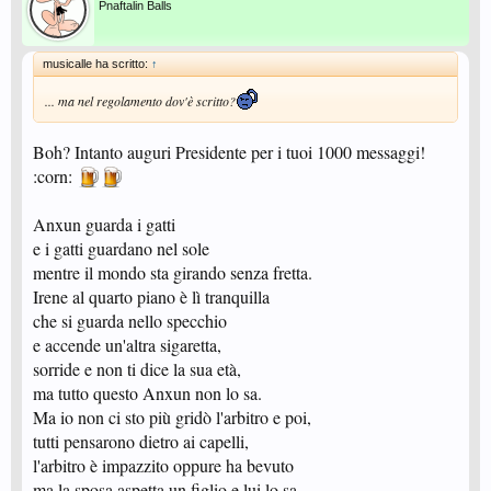
Pnaftalin Balls
musicalle ha scritto:
↑
... ma nel regolamento dov'è scritto?
Boh? Intanto auguri Presidente per i tuoi 1000 messaggi!
:corn:
Anxun guarda i gatti
e i gatti guardano nel sole
mentre il mondo sta girando senza fretta.
Irene al quarto piano è lì tranquilla
che si guarda nello specchio
e accende un'altra sigaretta,
sorride e non ti dice la sua età,
ma tutto questo Anxun non lo sa.
Ma io non ci sto più gridò l'arbitro e poi,
tutti pensarono dietro ai capelli,
l'arbitro è impazzito oppure ha bevuto
ma la sposa aspetta un figlio e lui lo sa.