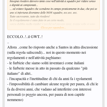
bisogna rivedere davvero tante cose nell'attività a squadre per ridare senso
e dignità ai campionati...
... ed evitare Squadre che scendono in campo praticamente in due, che poi se
uno si infortuna diventano delle NON squadre, ecc.ecc. ecc.
Tutto sacrosanto, tutto da rivedere!
Se il regolamento è stato fatto in un certo modo,
senza dubbio molto rigido!
è perchè nel passato tante, troppe volte si sono
Clicca per espandere...
vericati casi scandalosi di squadre scese in campo solo pro-forma, con i
tacchi a spillo o le scarpe della Parmalat e i jeans.....per far finta di giocare.
ECCOLO..!..il GWT..!
Se per esempio il giocatore Y avesse giocato 1 solo punto e poi avesse
..
dichiarato di non poter proseguire, sarebbe potuto rientrare in campo,
Allora ..come ho risposto anche a Santos in altra discussione
rigiocare un solo punto........ed evitare di perdere a tavolino l'intero
incontro.
(sulla regola saliscendi)... noi in questo momento nei
Idem per il giocatore Z.
regolamenti e nell'attività paghiamo:
Purtroppo secondo me l'arbitro ha interpretato bene il regolamento , dopo
- le furbizie che siamo soliti inventarci come italiani
una prima rinuncia non può essercene una seconda, l'incontro va dato
perso 5 -0 con tutte le conseguenze, purtroppo negative, del caso.
- le furberie messe in atto in passato da qualcuno "più
Dura lex, sed lex.
italiano" di altri..
Portando una riserva, e se ne possono mettere a referto anche più di una, il
problema si risolve alla radice.
- l'incapacità e l'inettitudine di chi da anni fa i rgolamenti
Sostituzione.
- l'impossibilità di cambiare alcune regole per paura, di chi le
Poi per dire come si usava qualche tempo fa, ricordo un esempio 7 anni fa di
fa da diversi anni, che vadano ad interferire con interessi
un incontro di una mia squadra di A2 maschile in cui un giocatore
avversario dopo aver rinunciato ad un incontro - per paura di perdere punti
personali (o peggio ancora, per paura di non capirle
in classifica contro uno con cui le buscava sempre - voleva rientrare nel
nemmeno)
Doppio ( si giocava allora la bellissima formula della Doppia Davis con i
doppi finali), con i miei ragazzi inferociti per la scorrettezza, ma a termini di