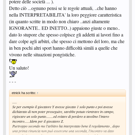
potere delle società ... ).
Detto ciò ...ognuno pensi se le regole attuali, ..che hanno
nella INTERPRETABILITA' la loro peggiore caratteristica
(in quanto scritte in modo non chiaro ..anzi altamente
IGNORANTE.. ED INETTO..) appaiono giuste o meno..
dato lo stupore che spesso colpisce gli addetti ai lavori fino a
dare colpe agli arbitri, che spesso ci mettono del loro, ma che
in ben pochi altri sport hanno difficoltà simili a quelle che
vivono nelle situazioni pongistiche.
Un saluto!
- - -
etnick ha scritto:
↑
.....
Se per esempio il giocatore Y avesse giocato 1 solo punto e poi avesse
dichiarato di non poter proseguire, sarebbe potuto rientrare in campo,
rigiocare un solo punto........ed evitare di perdere a tavolino l'intero
incontro......Idem per il giocatore Z.
Purtroppo secondo me l'arbitro ha interpretato bene il regolamento , dopo
una prima rinuncia non può essercene una seconda, l'incontro va dato