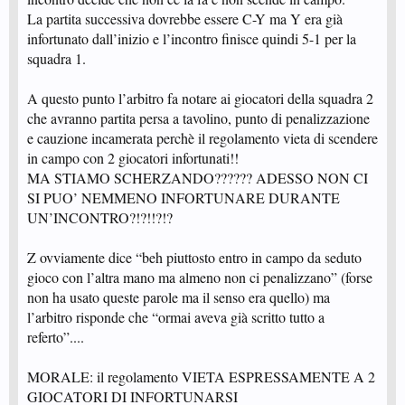
La partita successiva dovrebbe essere C-Y ma Y era già
infortunato dall’inizio e l’incontro finisce quindi 5-1 per la
squadra 1.
A questo punto l’arbitro fa notare ai giocatori della squadra 2
che avranno partita persa a tavolino, punto di penalizzazione
e cauzione incamerata perchè il regolamento vieta di scendere
in campo con 2 giocatori infortunati!!
MA STIAMO SCHERZANDO?????? ADESSO NON CI
SI PUO’ NEMMENO INFORTUNARE DURANTE
UN’INCONTRO?!?!!?!?
Z ovviamente dice “beh piuttosto entro in campo da seduto
gioco con l’altra mano ma almeno non ci penalizzano” (forse
non ha usato queste parole ma il senso era quello) ma
l’arbitro risponde che “ormai aveva già scritto tutto a
referto”....
MORALE: il regolamento VIETA ESPRESSAMENTE A 2
GIOCATORI DI INFORTUNARSI