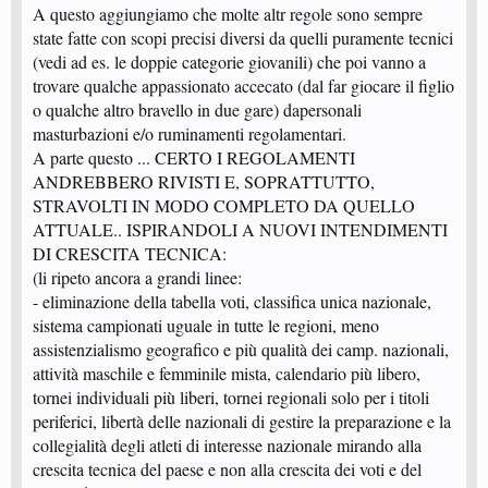
regolamento la cosa era possibile.
A questo aggiungiamo che molte altr regole sono sempre
state fatte con scopi precisi diversi da quelli puramente tecnici
(vedi ad es. le doppie categorie giovanili) che poi vanno a
trovare qualche appassionato accecato (dal far giocare il figlio
o qualche altro bravello in due gare) dapersonali
masturbazioni e/o ruminamenti regolamentari.
A parte questo ... CERTO I REGOLAMENTI
ANDREBBERO RIVISTI E, SOPRATTUTTO,
STRAVOLTI IN MODO COMPLETO DA QUELLO
ATTUALE.. ISPIRANDOLI A NUOVI INTENDIMENTI
DI CRESCITA TECNICA:
(li ripeto ancora a grandi linee:
- eliminazione della tabella voti, classifica unica nazionale,
sistema campionati uguale in tutte le regioni, meno
assistenzialismo geografico e più qualità dei camp. nazionali,
attività maschile e femminile mista, calendario più libero,
tornei individuali più liberi, tornei regionali solo per i titoli
periferici, libertà delle nazionali di gestire la preparazione e la
collegialità degli atleti di interesse nazionale mirando alla
crescita tecnica del paese e non alla crescita dei voti e del