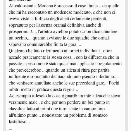
Ai valdostani a Modena è successo il caso limite .. da quello
che mi ha raccontato un modenese moderato, e che non ci
aveva visto la furbizia degli atleti certamente perdenti,
soprattutto per l'assenza oramai definitiva anche di
prosperini...!..., l'arbitro avrebbe potuto ..non dico chiudere
un occhio,... quanto avvisare le due squadre che ormai
sapevano come sarebbe finita la gara....
Qualcuno ha fatto riferimento ai tornei individuali ..dove
accade praticamente la stessa cosa... con la differenza che in
passato, spesso non è stato quasi mai applicato il regolamento
che prevederebbe ...quando un atleta si ritira per partita
inifluente e soprattutto dichiarando uno pseudo infortunio....
che venissero annullate anche le sue precedenti gare... Pochi
arbitri metto in pratica questa regola ..
Ad esempio a Jesolo la cosa riguardò un mio atleta che stava
veramente male.. e che per non perdere un bel punto in
classifica fatto ai primi due turni stette in campo fino
all'ultimo punto... nonostanto un problema di stomaco
fastidioso...
...