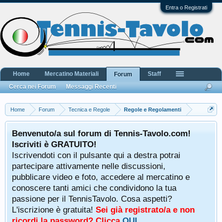
Entra o Registrati
Home
Mercatino Materiali
Staff
Forum
Cerca nei Forum
Messaggi Recenti
Home
Forum
Tecnica e Regole
Regole e Regolamenti
Benvenuto/a sul forum di Tennis-Tavolo.com!
Iscriviti è GRATUITO!
Iscrivendoti con il pulsante qui a destra potrai
partecipare attivamente nelle discussioni,
pubblicare video e foto, accedere al mercatino e
conoscere tanti amici che condividono la tua
passione per il TennisTavolo. Cosa aspetti?
L'iscrizione è gratuita!
Sei già registrato/a e non
ricordi la password? Clicca
QUI
.