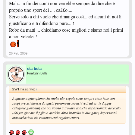
Mah.. in fin dei conti non verrebbe sempre da dire che è
proprio uno sport del .... ca££o....
Serve solo a chi vuole che rimanga così... ed alcuni di noi li
giustificano e li difendono pure....!
Robe da matti ... chiediamo cose migliori e siamo noi i primi
a non volerle..!
26 Feb 2009
eta beta
Pnaftalin Balls
GWT ha scritto:
↑
A questo aggiungiamo che molte altr regole sono sempre state fatte con
scopi precisi diversi da quelli puramente tecnici (vedi ad es. le doppie
categorie giovanili) che poi vanno a trovare qualche appassionato accecato
(dal far giocare il figlio o qualche altro bravello in due gare) dapersonali
masturbazioni e/o ruminamenti regolamentari.