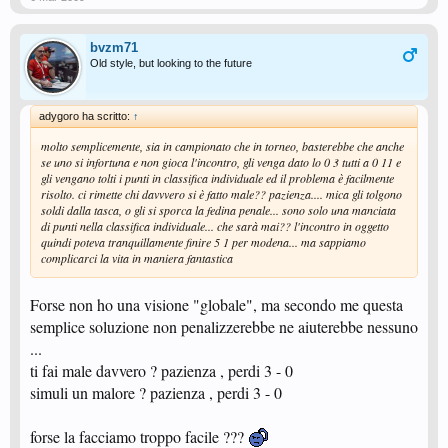
bvzm71
Old style, but looking to the future
adygoro ha scritto:
↑
molto semplicemente, sia in campionato che in torneo, basterebbe che anche
se uno si infortuna e non gioca l'incontro, gli venga dato lo 0 3 tutti a 0 11 e
gli vengano tolti i punti in classifica individuale ed il problema è facilmente
risolto. ci rimette chi davvvero si è fatto male?? pazienza.... mica gli tolgono
soldi dalla tasca, o gli si sporca la fedina penale... sono solo una manciata
di punti nella classifica individuale... che sarà mai?? l'incontro in oggetto
quindi poteva tranquillamente finire 5 1 per modena... ma sappiamo
complicarci la vita in maniera fantastica
Forse non ho una visione "globale", ma secondo me questa
semplice soluzione non penalizzerebbe ne aiuterebbe nessuno
...
ti fai male davvero ? pazienza , perdi 3 - 0
simuli un malore ? pazienza , perdi 3 - 0
forse la facciamo troppo facile ???