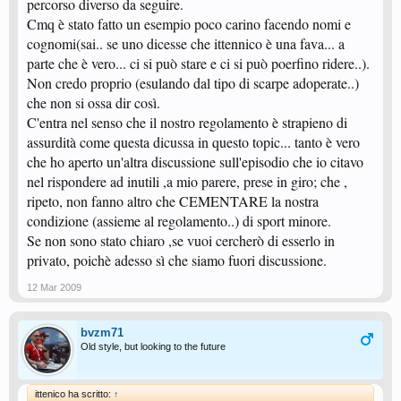
percorso diverso da seguire.
Cmq è stato fatto un esempio poco carino facendo nomi e
cognomi(sai.. se uno dicesse che ittennico è una fava... a
parte che è vero... ci si può stare e ci si può poerfino ridere..).
Non credo proprio (esulando dal tipo di scarpe adoperate..)
che non si ossa dir così.
C'entra nel senso che il nostro regolamento è strapieno di
assurdità come questa dicussa in questo topic... tanto è vero
che ho aperto un'altra discussione sull'episodio che io citavo
nel rispondere ad inutili ,a mio parere, prese in giro; che ,
ripeto, non fanno altro che CEMENTARE la nostra
condizione (assieme al regolamento..) di sport minore.
Se non sono stato chiaro ,se vuoi cercherò di esserlo in
privato, poichè adesso sì che siamo fuori discussione.
12 Mar 2009
bvzm71
Old style, but looking to the future
ittenico ha scritto:
↑