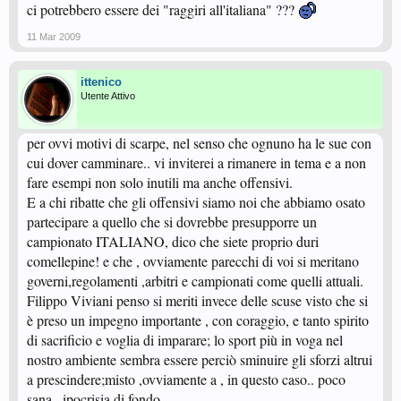
ci potrebbero essere dei "raggiri all'italiana" ???
11 Mar 2009
ittenico
Utente Attivo
per ovvi motivi di scarpe, nel senso che ognuno ha le sue con
cui dover camminare.. vi inviterei a rimanere in tema e a non
fare esempi non solo inutili ma anche offensivi.
E a chi ribatte che gli offensivi siamo noi che abbiamo osato
partecipare a quello che si dovrebbe presupporre un
campionato ITALIANO, dico che siete proprio duri
comellepine! e che , ovviamente parecchi di voi si meritano
governi,regolamenti ,arbitri e campionati come quelli attuali.
Filippo Viviani penso si meriti invece delle scuse visto che si
è preso un impegno importante , con coraggio, e tanto spirito
di sacrificio e voglia di imparare; lo sport più in voga nel
nostro ambiente sembra essere perciò sminuire gli sforzi altrui
a prescindere;misto ,ovviamente a , in questo caso.. poco
sana.. ipocrisia di fondo.