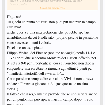
perso 5 -0 con tutte le conseguenze, purtroppo negative, del caso.
Dura lex, sed lex.
Clicca per espandere...
Portando una riserva, e se ne possono mettere a referto anche più di una, il
problema si risolve alla radice.
Sostituzione. ......
Eh,,.. no!
Tu giochi un punto e ti ritiri..non puoi più rientrare in campo
caro mio!
anche questa è una interpretazione che potrebbe spettare
all'arbitro..ma da cui è sollevato ..proprio perchè in passato ne
sono successe di tutti i colori..
Facciamo un esempio...:
Filippo Viviani del Firenze (non me ne voglia) perde 11-1 e
11-2 i primi due set contro Monteiro del CastelGoffredo, nel
3° set sta 9-0 per il portoghese, cosa ci vorrebbe non dico a
sospendere, ma accettare la rinuncia agli ultimi 2 punti per
"manifesta inferiorità dell'avversario"...
Certo possiamo sempre dire che allora Viviani non doveva
andare a Firenze a giocare la A1 (ma questa...è un'altra
storia..).
Il fatto è che il regolamento prevede che se uno si ritira anche
per un punto..non può ripresentarsi in campo dopo..... solo
una riserva..