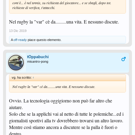
com'è... è nel tennis, su richiesta del giocatore... e se sbagli, dopo tot.
richieste di verifica, t'attacchi.
Nel rugby la "var" cè da.........una vita. E nessuno discute.
13 Dic 2019
A
off-ready
piace questo elemento.
tOppabuchi
misantro-pong
vg. ha scritto:
↑
Nel rugby la "var" cè da.........una vita. E nessuno discute.
Ovvio. La tecnologia oggigiorno non può far altro che
aiutare.
Solo che se la applichi vai al netto di tutte le polemiche...ed i
giornalisti sportivi alla tv dovrebbero trovarsi un altro lavoro.
Mentre così stiamo ancora a discutere se la palla è fuori o
dentro.