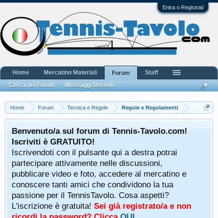
Entra o Registrati
Home
Mercatino Materiali
Staff
Forum
Cerca nei Forum
Messaggi Recenti
Home
Forum
Tecnica e Regole
Regole e Regolamenti
Benvenuto/a sul forum di Tennis-Tavolo.com!
Iscriviti è GRATUITO!
Iscrivendoti con il pulsante qui a destra potrai
partecipare attivamente nelle discussioni,
pubblicare video e foto, accedere al mercatino e
conoscere tanti amici che condividono la tua
passione per il TennisTavolo. Cosa aspetti?
L'iscrizione è gratuita!
Sei già registrato/a e non
ricordi la password? Clicca
QUI
.