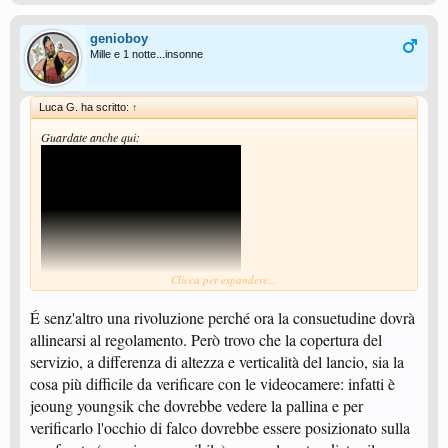
genioboy
Mille e 1 notte...insonne
Luca G. ha scritto:
↑
Guardate anche qui:
Clicca per espandere...
É senz'altro una rivoluzione perché ora la consuetudine dovrà
allinearsi al regolamento. Però trovo che la copertura del
servizio, a differenza di altezza e verticalità del lancio, sia la
Visualizza: https://youtu.be/DIMCNPx5uuI
cosa più difficile da verificare con le videocamere: infatti è
Ma Long non vuole crederci, ma anche il suo servizio è fuori dalle regole.
jeoung youngsik che dovrebbe vedere la pallina e per
Forse le regole sono discutibili, e forse andranno cambiate, ma ora sono
verificarlo l'occhio di falco dovrebbe essere posizionato sulla
queste, quindi non si discute. Il suo servizio è fuori norma. Molti dovranno
cambiare modo di servire! Ripeto, per me è un bene l'introduzione