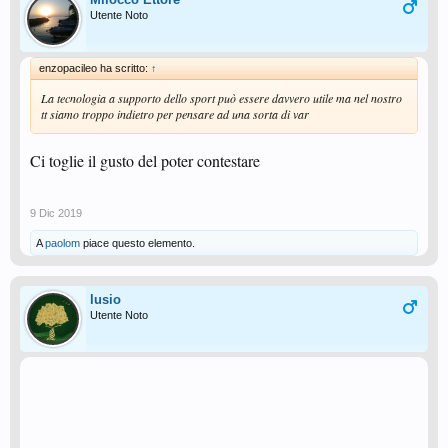
Mi piacerebbe sapere se questa irregolarità l'ho notata solo io o anche voi ?
Utente Noto
enzopacileo ha scritto:
↑
La tecnologia a supporto dello sport può essere davvero utile ma nel nostro
tt siamo troppo indietro per pensare ad una sorta di var
Ci toglie il gusto del poter contestare
9 Dic 2019
A
paolom
piace questo elemento.
lusio
Utente Noto