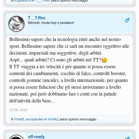
A
tOppabuchi
e
T__T-Rex
piace questo messaggio.
T__T-Rex
Mestolo, hoola-hop e pedalare!
Bellissimo sapere che la tecnologia entri anche nel nostro
sport. Bellissimo sapere che ci sarà un riscontro oggettivo alle
decisioni, imparziali ma soggettive, degli arbitri.
Aspè... quali arbitri? Ci sono gli arbitri nel TT?
Il TT viaggia a tre velocità e per quanto si possa essere
contenti dei cambiamenti, (occhio di falco, controlli booster,
controlli gomme rancide), a livello internazionale, per quanto
si possa essere fiduciosi che gli stessi arriveranno a livello
nazionale, poi però dobbiamo fare i conti con la palude
dell'attività della base...
13 Dic 2019
A
YnneB
,
enzopacileo
e
VUAAZ
piace questo messaggio.
off-ready