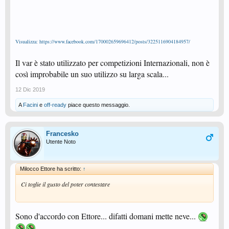
Visualizza: https://www.facebook.com/170002659696412/posts/3225116904184957/
Il var è stato utilizzato per competizioni Internazionali, non è
così improbabile un suo utilizzo su larga scala...
12 Dic 2019
A
Facini
e
off-ready
piace questo messaggio.
Francesko
Utente Noto
Milocco Ettore ha scritto:
↑
Ci toglie il gusto del poter contestare
Sono d'accordo con Ettore... difatti domani mette neve...