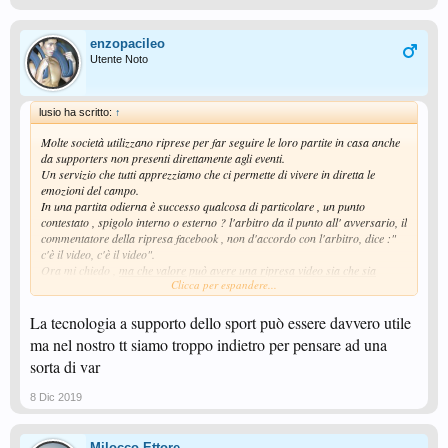
enzopacileo
Utente Noto
lusio ha scritto:
↑
Molte società utilizzano riprese per far seguire le loro partite in casa anche
da supporters non presenti direttamente agli eventi.
Un servizio che tutti apprezziamo che ci permette di vivere in diretta le
emozioni del campo.
In una partita odierna è successo qualcosa di particolare , un punto
contestato , spigolo interno o esterno ? l'arbitro da il punto all' avversario, il
commentatore della ripresa facebook , non d'accordo con l'arbitro, dice :"
c'è il video, c'è il video".
Ora mi chiedo ,
ma che valore può avere una ripresa video sia che sia
Clicca per espandere...
effettuata da terzi che dalla Fitet , su una contestazione ?
A vostra memoria, è mai stata presa in considerazione sia al momento che a
La tecnologia a supporto dello sport può essere davvero utile
posteriori una ripresa video ???
Tale mezzo potrebbe avere un ottima valenza per formare gli arbitri
,
ma nel nostro tt siamo troppo indietro per pensare ad una
renderli consapevoli delle loro decisioni , andatevi a vedere su Facebook la
sorta di var
partita di ieri Torre del Greco vs.Alfieri di Romagna , in particolare i servizi
di Sorbalo , mano di lancio palla chiusa, da effetto alla palla con le dita , e
8 Dic 2019
non la alza ; e per il selezionatore degli stessi che vedo in alcuni tornei
prendere appunti sul loro operato.
Milocco Ettore