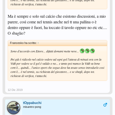
com'è... è nel tennis, su richiesta del giocatore... e se sbagli, dopo tot.
richieste di verifica, t'attacchi.
Ma è sempre e solo sul calcio che esistono discussioni, a mio
parere, così come nel tennis anche nel tt una pallina o è
dentro oppure è fuori, ha toccato il tavolo oppure no etc etc....
O sbaglio?
Francesko ha scritto:
↑
Sono d'accordo con Ettore... difatti domani mette neve...
Poi già è ridicolo nel calcio vedere ad ogni gol l'attesa di minuti ora con la
VAR per vedere se il gol è valido o no... e tanto poi manco la VAR va bene
com'è... quindi... l'unico sport che seguo dove ha avuto senso introdurlo cosi
com'è... è nel tennis, su richiesta del giocatore... e se sbagli, dopo tot.
richieste di verifica, t'attacchi.
12 Dic 2019
tOppabuchi
misantro-pong