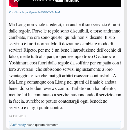
Visualizza: https://youtu.be/DIMCNPx5uuI
Ma Long non vuole crederci, ma anche il suo servizio è fuori
dalle regole. Forse le regole sono discutibili, e forse andranno
cambiate, ma ora sono queste, quindi non si discute. Il suo
servizio è fuori norma. Molti dovranno cambiare modo di
servire! Ripeto, per me è un bene l'introduzione dell'occhio di
falco, mette tutti alla pari, io per esempio trovo Ovcharov e
Yoshimura così fuori dalle regole da soffrire per empatia con i
loro avversari, che subiscono servizi ingiustamente a loro
svantaggio senza che mai gli arbitri osassero contrastarli. A
Ma Long comunque con Liang nei quarti di finale è andata
bene: dopo le due reviews contro, l'arbitro non ha infierito,
mentre lui ha continuato a servire nascondendo il servizio con
la faccia, avrebbero potuto contestargli ogni benedetto
servizio e dargli punto contro.
14 Dic 2019
A
off-ready
piace questo elemento.