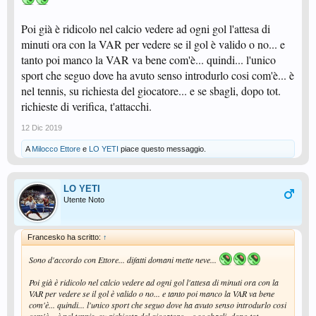
Poi già è ridicolo nel calcio vedere ad ogni gol l'attesa di
minuti ora con la VAR per vedere se il gol è valido o no... e
tanto poi manco la VAR va bene com'è... quindi... l'unico
sport che seguo dove ha avuto senso introdurlo cosi com'è... è
nel tennis, su richiesta del giocatore... e se sbagli, dopo tot.
richieste di verifica, t'attacchi.
12 Dic 2019
A
Milocco Ettore
e
LO YETI
piace questo messaggio.
LO YETI
Utente Noto
Francesko ha scritto:
↑
Sono d'accordo con Ettore... difatti domani mette neve...
Poi già è ridicolo nel calcio vedere ad ogni gol l'attesa di minuti ora con la
VAR per vedere se il gol è valido o no... e tanto poi manco la VAR va bene
com'è... quindi... l'unico sport che seguo dove ha avuto senso introdurlo cosi