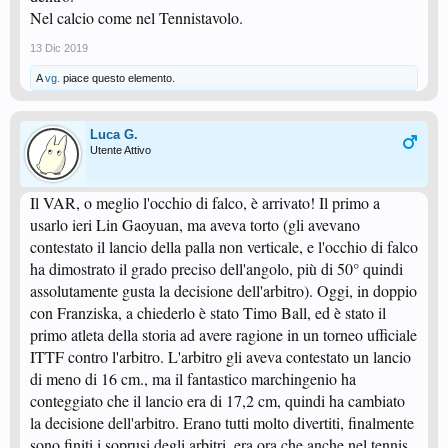
Nel calcio come nel Tennistavolo.
13 Dic 2019
A
vg.
piace questo elemento.
Luca G.
Utente Attivo
Il VAR, o meglio l'occhio di falco, è arrivato! Il primo a
usarlo ieri Lin Gaoyuan, ma aveva torto (gli avevano
contestato il lancio della palla non verticale, e l'occhio di falco
ha dimostrato il grado preciso dell'angolo, più di 50° quindi
assolutamente gusta la decisione dell'arbitro). Oggi, in doppio
con Franziska, a chiederlo è stato Timo Ball, ed è stato il
primo atleta della storia ad avere ragione in un torneo ufficiale
ITTF contro l'arbitro. L'arbitro gli aveva contestato un lancio
di meno di 16 cm., ma il fantastico marchingenio ha
conteggiato che il lancio era di 17,2 cm, quindi ha cambiato
la decisione dell'arbitro. Erano tutti molto divertiti, finalmente
sono finiti i soprusi degli arbitri, era ora che anche nel tennis