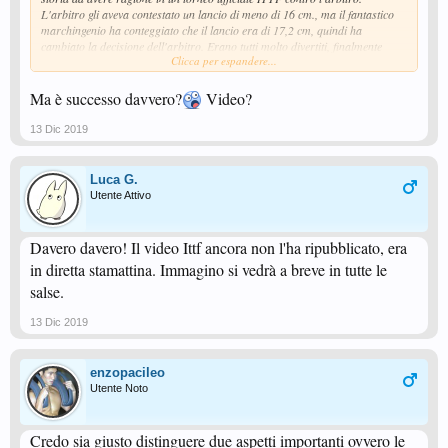
L'arbitro gli aveva contestato un lancio di meno di 16 cm., ma il fantastico
marchingenio ha conteggiato che il lancio era di 17,2 cm, quindi ha
cambiato la decisione dell'arbitro. Erano tutti molto divertiti, finalmente
Clicca per espandere...
sono finiti i soprusi degli arbitri, era ora che anche nel tennis tavolo si
usasse l'occhio di falco, purtroppo con un ritardo di più di 15 anni rispetto
al tennis. Ma meglio tardi che mai! Ora i giocatori corretti come Timo Ball
Ma è successo davvero?
Video?
avranno una correttezza in più, e i giocatori scorretti vita dura. Ovviamente
ci vorrà un po' perchè questo sistema si diffonda, ma almeno ai livelli alti
13 Dic 2019
avremo partite non falsate. Viva! E' una delle migliori notizie per il nostro
sport da anni!
Luca G.
Utente Attivo
Davero davero! Il video Ittf ancora non l'ha ripubblicato, era
in diretta stamattina. Immagino si vedrà a breve in tutte le
salse.
13 Dic 2019
enzopacileo
Utente Noto
Credo sia giusto distinguere due aspetti importanti ovvero le