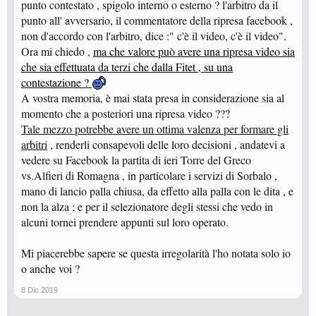
punto contestato , spigolo interno o esterno ? l'arbitro da il
punto all' avversario, il commentatore della ripresa facebook ,
non d'accordo con l'arbitro, dice :" c'è il video, c'è il video".
Ora mi chiedo ,
ma che valore può avere una ripresa video sia
che sia effettuata da terzi che dalla Fitet , su una
contestazione ?
A vostra memoria, è mai stata presa in considerazione sia al
momento che a posteriori una ripresa video ???
Tale mezzo potrebbe avere un ottima valenza per formare gli
arbitri
, renderli consapevoli delle loro decisioni , andatevi a
vedere su Facebook la partita di ieri Torre del Greco
vs.Alfieri di Romagna , in particolare i servizi di Sorbalo ,
mano di lancio palla chiusa, da effetto alla palla con le dita , e
non la alza ; e per il selezionatore degli stessi che vedo in
alcuni tornei prendere appunti sul loro operato.
Mi piacerebbe sapere se questa irregolarità l'ho notata solo io
o anche voi ?
8 Dic 2019