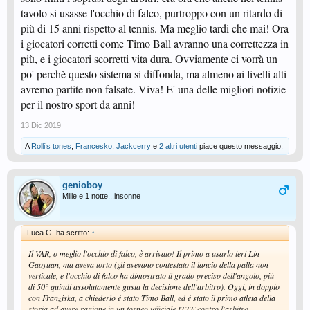
tavolo si usasse l'occhio di falco, purtroppo con un ritardo di
più di 15 anni rispetto al tennis. Ma meglio tardi che mai! Ora
i giocatori corretti come Timo Ball avranno una correttezza in
più, e i giocatori scorretti vita dura. Ovviamente ci vorrà un
po' perchè questo sistema si diffonda, ma almeno ai livelli alti
avremo partite non falsate. Viva! E' una delle migliori notizie
per il nostro sport da anni!
13 Dic 2019
A
Rolli’s tones
,
Francesko
,
Jackcerry
e
2 altri utenti
piace questo messaggio.
genioboy
Mille e 1 notte...insonne
Luca G. ha scritto:
↑
Il VAR, o meglio l'occhio di falco, è arrivato! Il primo a usarlo ieri Lin
Gaoyuan, ma aveva torto (gli avevano contestato il lancio della palla non
verticale, e l'occhio di falco ha dimostrato il grado preciso dell'angolo, più
di 50° quindi assolutamente gusta la decisione dell'arbitro). Oggi, in doppio
con Franziska, a chiederlo è stato Timo Ball, ed è stato il primo atleta della
storia ad avere ragione in un torneo ufficiale ITTF contro l'arbitro.