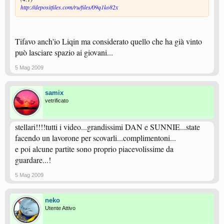
http://depositfiles.com/ru/files/09q1ko82x
Tifavo anch'io Liqin ma considerato quello che ha già vinto
può lasciare spazio ai giovani...
5 Mag 2009
samix
vetrificato
stellari!!!!tutti i video...grandissimi DAN e SUNNIE...state
facendo un lavorone per scovarli...complimentoni...
e poi alcune partite sono proprio piacevolissime da
guardare...!
5 Mag 2009
neko
Utente Attivo