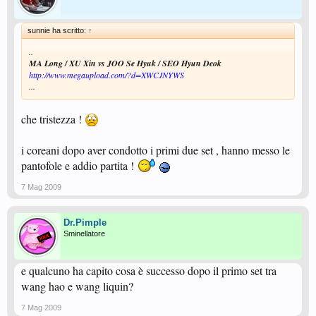
sunnie ha scritto:
↑
..
MA Long / XU Xin vs JOO Se Hyuk / SEO Hyun Deok
http://www.megaupload.com/?d=XWCJNYWS
...
che tristezza !
i coreani dopo aver condotto i primi due set , hanno messo le
pantofole e addio partita !
7 Mag 2009
Dr.Pimple
Sminellatore
e qualcuno ha capito cosa è successo dopo il primo set tra
wang hao e wang liquin?
7 Mag 2009