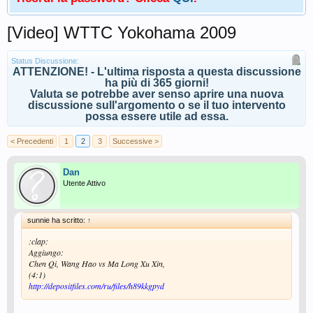
[Video] WTTC Yokohama 2009
Status Discussione:
ATTENZIONE! - L'ultima risposta a questa discussione
ha più di 365 giorni!
Valuta se potrebbe aver senso aprire una nuova
discussione sull'argomento o se il tuo intervento
possa essere utile ad essa.
< Precedenti
1
2
3
Successive >
Dan
Utente Attivo
sunnie ha scritto:
↑
:clap:
Aggiungo:
Chen Qi, Wang Hao vs Ma Long Xu Xin,
(4:1)
http://depositfiles.com/ru/files/h89kkgpyd