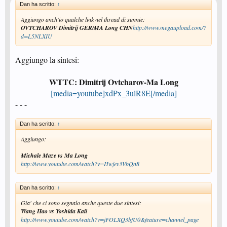
Dan ha scritto:
↑
Aggiungo anch'io qualche link nel thread di sunnie:
OVTCHAROV Dimitrij GER/MA Long CHN
http://www.megaupload.com/?
d=L5NLXIU
Aggiungo la sintesi:
WTTC: Dimitrij Ovtcharov-Ma Long
[media=youtube]xdPx_3ulR8E[/media]
- - -
Dan ha scritto:
↑
Aggiungo:
Michale Maze vs Ma Long
http://www.youtube.com/watch?v=Hwjev3VbQn8
Dan ha scritto:
↑
Gia' che ci sono segnalo anche queste due sintesi:
Wang Hao vs Yoshida Kaii
http://www.youtube.com/watch?v=jFOLXQ3bfU0&feature=channel_page