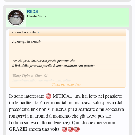
REDS
Utente Attivo
sunnie ha scritto:
↑
Aggiungo la sintesi:
Per chi fosse interessato faccio presente che
il link della presente partita è stato sostituito con questo
:
Wang Ligin vs Chen Qi
http://depositfiles.com/ru/files/uho7yekhv
Clicca per espandere...
questo funziona.
Io sono interessato
MITICA.....mi hai letto nel pensiero:
tra le partite "top" dei mondiali mi mancava solo questa (dal
precedente link non si riusciva più a scaricare e mi scocciava
rompervi i m...roni dal momento che già avevi postato
l'ottima sintesi di ttcountenence). Quindi che dire se non
GRAZIE ancora una volta.