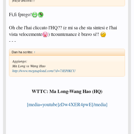
frazie ancora!!!
Fi,fi fprego!
Oh che l'hai cliccato l'HQ?? (e mi sa che sta sintesi e l'hai
vista velocemente
) ttcountenance è bravo si!!
- - -
Dan ha scritto:
↑
Aggiungo:
Ma Long vs Wang Hao
http://www.megaupload.com/?d=7JEPJKCU
WTTC: Ma Long-Wang Hao (HQ)
[media=youtube]zDw4XER4pwE[/media]