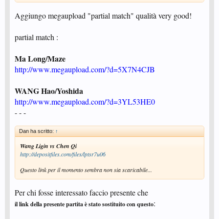
Aggiungo megaupload "partial match" qualità very good!
partial match :
Ma Long/Maze
http://www.megaupload.com/?d=5X7N4CJB
WANG Hao/Yoshida
http://www.megaupload.com/?d=3YL53HE0
- - -
Dan ha scritto:
↑
Wang Ligin vs Chen Qi
http://depositfiles.com/files/lptsr7u06
Questo link per il momento sembra non sia scaricabile...
Per chi fosse interessato faccio presente che
:
il link della presente partita è stato sostituito con questo