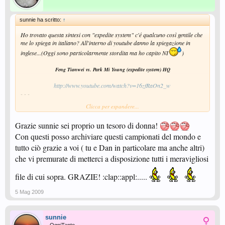
sunnie ha scritto:
↑
Ho trovato questa sintesi con "expedite system" c'é qualcuno così gentile che
me lo spiega in italiano? All'interno di youtube danno la spiegazione in
inglese...(Oggi sono particolarmente stordita ma ho capito NI
)
Feng Tianwei vs. Park Mi Young (expedite system) HQ
http://www.youtube.com/watch?v=16zfRaOn2_w
​
- - -
Clicca per espandere...
Ed ecco la sintesi della finale:
Grazie sunnie sei proprio un tesoro di donna!
Con questi posso archiviare questi campionati del mondo e
WTTC: Wang Hao-Wang Liqin
tutto ciò grazie a voi ( tu e Dan in particolare ma anche altri)
http://www.youtube.com/watch?v=6m_g8_fmDu4
che vi premurate di metterci a disposizione tutti i meravigliosi
- - -
Megaupload:
file di cui sopra. GRAZIE! :clap::appl:.....
Zhang Yining vs Guo Yue
5 Mag 2009
http://www.megaupload.com/?d=6Q4YXAE2
sunnie
Finale:
WANG Hao (CHN) vs WANG Liqin (CHN)