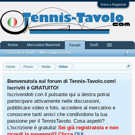
Entra o Registrati
Home
Mercatino Materiali
Staff
Forum
Cerca nei Forum
Messaggi Recenti
Home
Forum
Media
Video
Benvenuto/a sul forum di Tennis-Tavolo.com!
Iscriviti è GRATUITO!
Iscrivendoti con il pulsante qui a destra potrai
partecipare attivamente nelle discussioni,
pubblicare video e foto, accedere al mercatino e
conoscere tanti amici che condividono la tua
passione per il TennisTavolo. Cosa aspetti?
L'iscrizione è gratuita!
Sei già registrato/a e non
ricordi la password? Clicca
QUI
.