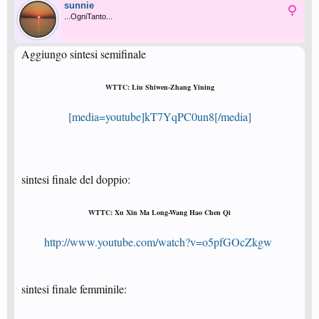
sunnie
...OgniTanto...
Aggiungo sintesi semifinale
WTTC: Liu Shiwen-Zhang Yining
[media=youtube]kT7YqPC0un8[/media]
sintesi finale del doppio:​
WTTC: Xu Xin Ma Long-Wang Hao Chen Qi
http://www.youtube.com/watch?v=o5pfGOcZkgw
sintesi finale femminile:​