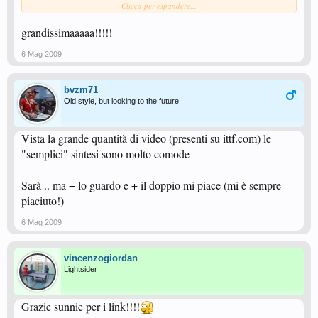
Clicca per espandere...
WTTC: Xu Xin Ma Long-Wang Hao Chen Qi
grandissimaaaaa!!!!!
http://www.youtube.com/watch?v=o5pfGOcZkgw
​
6 Mag 2009
sintesi finale femminile:​
bvzm71
WTTC: Zhang Yining-Guo Yue
Old style, but looking to the future
http://www.youtube.com/watch?v=pTaIPXDZXRY&feature=channel_page
​
Vista la grande quantità di video (presenti su ittf.com) le
"semplici" sintesi sono molto comode
Sarà .. ma + lo guardo e + il doppio mi piace (mi è sempre
piaciuto!)
6 Mag 2009
vincenzogiordan
Lightsider
Grazie sunnie per i link!!!!