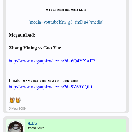
WTTC: Wang Hao-Wang Liqin
[media=youtube]6m_g8_fmDu4[/media]
- - -
Megaupload:
Zhang Yining vs Guo Yue
http://www.megaupload.com/?d=6Q4YXAE2
Finale:
WANG Hao (CHN) vs WANG Liqin (CHN)
http://www.megaupload.com/?d=9Z69YQI0
5 Mag 2009
REDS
Utente Attivo