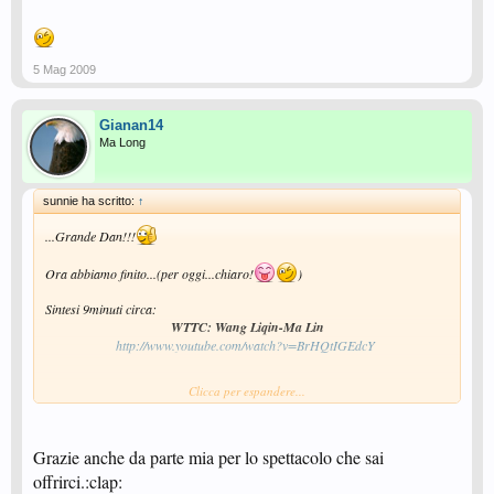
5 Mag 2009
Gianan14
Ma Long
sunnie ha scritto:
↑
...Grande Dan!!!
Ora abbiamo finito...(per oggi...chiaro!
)
Sintesi 9minuti circa:
WTTC: Wang Liqin-Ma Lin
http://www.youtube.com/watch?v=BrHQtIGEdcY
​
Clicca per espandere...
E grazie a tutti voi che ci seguite!
Grazie anche da parte mia per lo spettacolo che sai
offrirci.:clap: