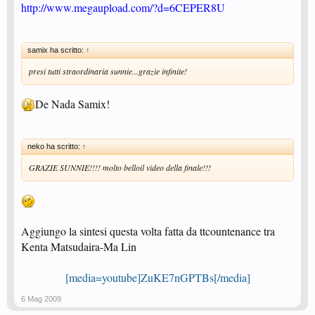
http://www.megaupload.com/?d=6CEPER8U
samix ha scritto:
↑
presi tutti straordinaria sunnie...grazie infinite!
De Nada Samix!
neko ha scritto:
↑
GRAZIE SUNNIE!!!! molto belloil video della finale!!!
Aggiungo la sintesi questa volta fatta da ttcountenance tra
Kenta Matsudaira-Ma Lin
[media=youtube]ZuKE7nGPTBs[/media]
6 Mag 2009