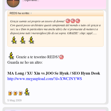
...OgniTanto...
http://www.megaupload.com/?d=9Z69YQI0
REDS ha scritto:
↑
Grazie sunnie sei proprio un tesoro di donna!
Con questi posso archiviare questi campionati del mondo e tutto ciò grazie a
voi ( tu e Dan in particolare ma anche altri) che vi premurate di metterci a
disposizione tutti i meravigliosi file di cui sopra. GRAZIE! :clap::appl:.....
Grazie a te tesorino REDS!
Guarda ne ho un altro:
MA Long / XU Xin vs JOO Se Hyuk / SEO Hyun Deok
http://www.megaupload.com/?d=XWCJNYWS
5 Mag 2009