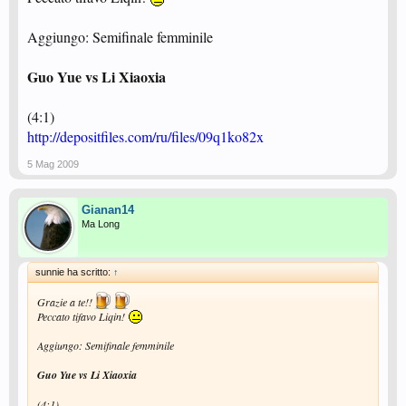
Aggiungo: Semifinale femminile
Guo Yue vs Li Xiaoxia
(4:1)
http://depositfiles.com/ru/files/09q1ko82x
5 Mag 2009
Gianan14
Ma Long
sunnie ha scritto:
↑
Grazie a te!!
Peccato tifavo Liqin!
Aggiungo: Semifinale femminile
Guo Yue vs Li Xiaoxia
(4:1)