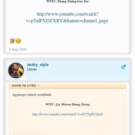
WTTC: Zhang Yining-Guo Yue
http://www.youtube.com/watch?
v=pTaIPXDZXRY&feature=channel_page
6 Mag 2009
andry_style
Utente
sunnie ha scritto:
↑
Aggiungo sintesi semifinale
WTTC: Liu Shiwen-Zhang Yining
http://www.youtube.com/watch?v=kT7YqPC0un8
sintesi finale del doppio:​