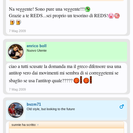
Na veggente! Sono pure una veggente!!!
Grazie a te REDS...sei proprio un tesorino di REDS!
7 Mag 2009
enrico boll
Nuovo Utente
ciao a tutti scusate la domanda ma il greco difensore usa una
antitop vero dai movimenti mi sembra di si correggetemi se
sbaglio se usa l'antitop quale?????
7 Mag 2009
bvzm71
Old style, but looking to the future
sunnie ha scritto:
↑