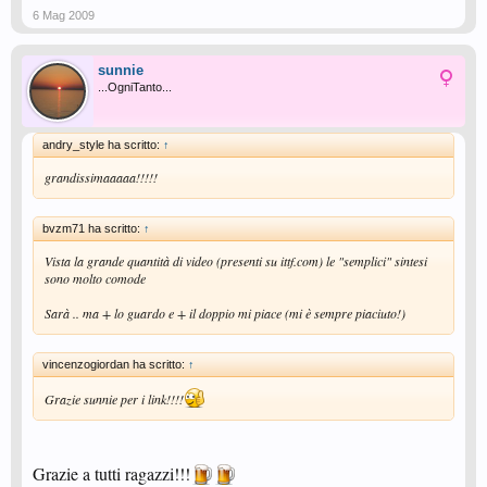
6 Mag 2009
sunnie
...OgniTanto...
andry_style ha scritto:
↑
grandissimaaaaa!!!!!
bvzm71 ha scritto:
↑
Vista la grande quantità di video (presenti su ittf.com) le "semplici" sintesi
sono molto comode
Sarà .. ma + lo guardo e + il doppio mi piace (mi è sempre piaciuto!)
vincenzogiordan ha scritto:
↑
Grazie sunnie per i link!!!!
Grazie a tutti ragazzi!!!