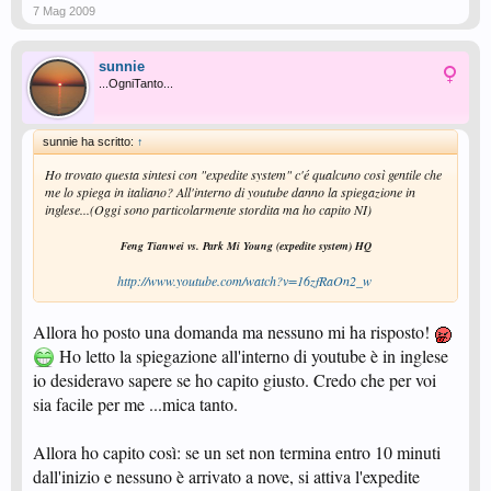
7 Mag 2009
sunnie
...OgniTanto...
sunnie ha scritto:
↑
Ho trovato questa sintesi con "expedite system" c'é qualcuno così gentile che
me lo spiega in italiano? All'interno di youtube danno la spiegazione in
inglese...(Oggi sono particolarmente stordita ma ho capito NI)
Feng Tianwei vs. Park Mi Young (expedite system) HQ
http://www.youtube.com/watch?v=16zfRaOn2_w
​
Allora ho posto una domanda ma nessuno mi ha risposto!
Ho letto la spiegazione all'interno di youtube è in inglese
io desideravo sapere se ho capito giusto. Credo che per voi
sia facile per me ...mica tanto.
Allora ho capito così: se un set non termina entro 10 minuti
dall'inizio e nessuno è arrivato a nove, si attiva l'expedite