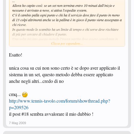
...
Allora ho capito così: se un set non termina entro 10 minuti dall'inizio e
nessuno è arrivato a nove, si attiva l'expedite system.
C'è il cambio palla ogni punto e chi ha il servizio deve fare il punto in meno
di 13 colpi altrimenti anche se la pallina è in gioco il punto viene assegnato a
chi riceve.
In questo modo lo scambio ha un limite di tempo e chi serve deve rischiare
di più per cercare di chiudere il punto.
Una volta iniziato questo metodo l'intera partita deve essere completata in
Clicca per espandere...
questo modo.
Se i giocatori sono d'accordo possono iniziare direttamente la partita con
questo metodo.
Esatto!
E' giusto?!!!!!!!
Grazie se qualcuno mi vorrà dire qualcosa!
...
unica cosa su cui non sono certo è se dopo aver applicato il
sistema in un set, questo metodo debba essere applicato
anche negli altri...credo di no
cmq...
http://www.tennis-tavolo.com/forum/showthread.php?
p=209526
il post #18 sembra avvalorare il mio dubbio !
7 Mag 2009