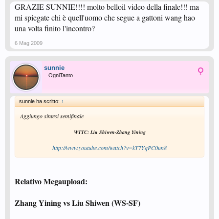
GRAZIE SUNNIE!!!! molto belloil video della finale!!! ma
mi spiegate chi è quell'uomo che segue a gattoni wang hao
una volta finito l'incontro?
6 Mag 2009
sunnie
...OgniTanto...
sunnie ha scritto:
↑
Aggiungo sintesi semifinale
WTTC: Liu Shiwen-Zhang Yining
http://www.youtube.com/watch?v=kT7YqPC0un8
Relativo Megaupload:
Zhang Yining vs Liu Shiwen (WS-SF)