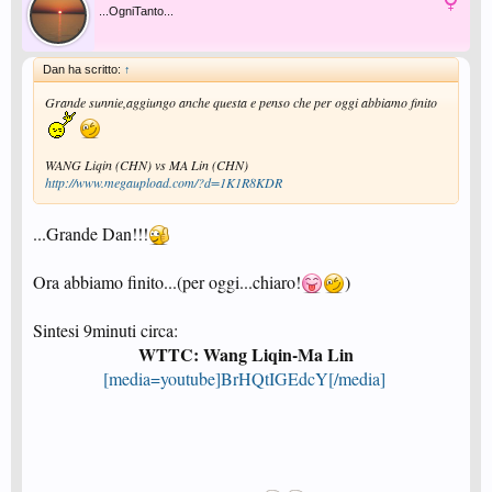
...OgniTanto...
Dan ha scritto:
↑
Grande sunnie,aggiungo anche questa e penso che per oggi abbiamo finito
WANG Liqin (CHN) vs MA Lin (CHN)
http://www.megaupload.com/?d=1K1R8KDR
...Grande Dan!!!
Ora abbiamo finito...(per oggi...chiaro!
)
Sintesi 9minuti circa:
WTTC: Wang Liqin-Ma Lin
[media=youtube]BrHQtIGEdcY[/media]