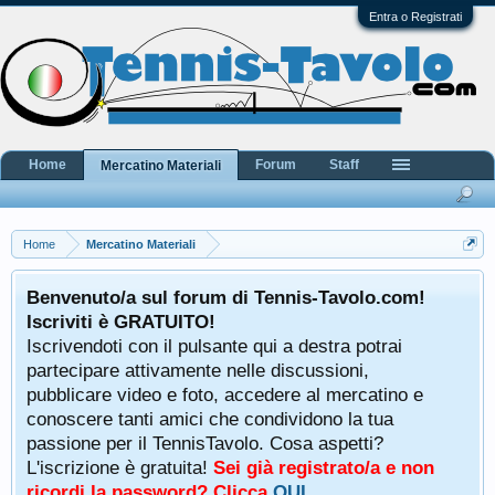
Entra o Registrati
Home
Forum
Staff
Mercatino Materiali
Home
Mercatino Materiali
Benvenuto/a sul forum di Tennis-Tavolo.com!
Iscriviti è GRATUITO!
Iscrivendoti con il pulsante qui a destra potrai
partecipare attivamente nelle discussioni,
pubblicare video e foto, accedere al mercatino e
conoscere tanti amici che condividono la tua
passione per il TennisTavolo. Cosa aspetti?
L'iscrizione è gratuita!
Sei già registrato/a e non
ricordi la password? Clicca
QUI
.