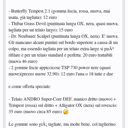
- Butterfly Tempest 2.1 (gomma liscia, rossa, nuova, mai
usata, già tagliata): 12 euro
- Thibar Grass Devil (puntinata lunga OX, nera, quasi nuova,
tagliata per un telaio largo): 15 euro
- Dr. Neubauer Scalpel (puntinata lunga OX, nera). E' nuova.
Gli mancano alcuni puntini sul bordo superiore a causa di un
colpo, ma essendo tagliata per un telaio extra-large si puÃ³
rifilare e per un telaio standard é perfetta: 20 euro trattabili
(nuova 46 euro)
- 2 gomme liscie appiccicose TSP 730 power nere (quasi
nuove)(prezzo nuove 32.90): 12 euro l'una o 18 tutte e due
e come offerta speciale:
- Telaio ANDRO Super-Core DEF, manico dritto (nuovo) +
Tempest (rossa) sul dritto + Alligator OX (nera) sul rovescio:
35 euro (nuovo circa 85 euro)
Le gomme sono giÃ¡ tagliate, ma molte bene, col taglierino.