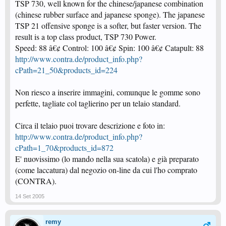
TSP 730, well known for the chinese/japanese combination
(chinese rubber surface and japanese sponge). The japanese
TSP 21 offensive sponge is a softer, but faster version. The
result is a top class product, TSP 730 Power.
Speed: 88 â€¢ Control: 100 â€¢ Spin: 100 â€¢ Catapult: 88
http://www.contra.de/product_info.php?
cPath=21_50&products_id=224
Non riesco a inserire immagini, comunque le gomme sono
perfette, tagliate col taglierino per un telaio standard.
Circa il telaio puoi trovare descrizione e foto in:
http://www.contra.de/product_info.php?
cPath=1_70&products_id=872
E' nuovissimo (lo mando nella sua scatola) e già preparato
(come laccatura) dal negozio on-line da cui l'ho comprato
(CONTRA).
14 Set 2005
remy