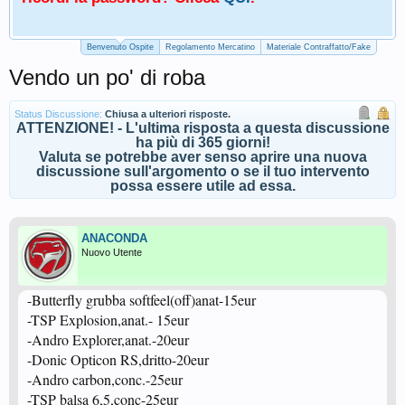
Benvenuto Ospite
Regolamento Mercatino
Materiale Contraffatto/Fake
Vendo un po' di roba
Status Discussione:
Chiusa a ulteriori risposte.
ATTENZIONE! - L'ultima risposta a questa discussione
ha più di 365 giorni!
Valuta se potrebbe aver senso aprire una nuova
discussione sull'argomento o se il tuo intervento
possa essere utile ad essa.
ANACONDA
Nuovo Utente
-Butterfly grubba softfeel(off)anat-15eur
-TSP Explosion,anat.- 15eur
-Andro Explorer,anat.-20eur
-Donic Opticon RS,dritto-20eur
-Andro carbon,conc.-25eur
-TSP balsa 6,5,conc-25eur