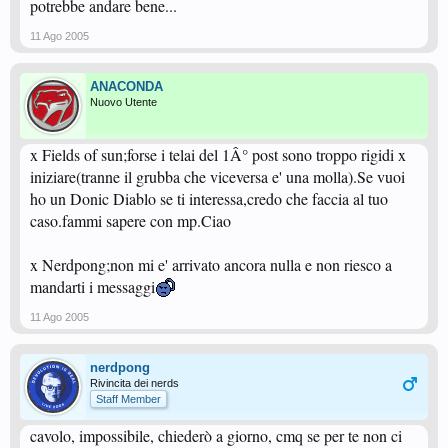
potrebbe andare bene...
11 Ago 2005
ANACONDA
Nuovo Utente
x Fields of sun;forse i telai del 1Â° post sono troppo rigidi x
iniziare(tranne il grubba che viceversa e' una molla).Se vuoi
ho un Donic Diablo se ti interessa,credo che faccia al tuo
caso.fammi sapere con mp.Ciao
x Nerdpong;non mi e' arrivato ancora nulla e non riesco a
mandarti i messaggi
11 Ago 2005
nerdpong
Rivincita dei nerds
Staff Member
cavolo, impossibile, chiederò a giorno, cmq se per te non ci