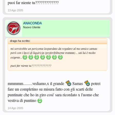
puoi far niente tu?????????????
13 Ago 2005
ANACONDA
Nuovo Utente
drago ha scritto:
mi servirebbe un perizoma leopardato da regalare al mo amico samas
però con i lacci di liquirizia (preferibilmente trattata) .. sai lui è molto
esigente...
puoi far niente tu?????????????
mmmmm.........vediamo,x il grande
Samas
potrei
fare un completino su misura fatto con gli scarti delle
puntinate che ho in giro cosi' sara ricordato x l'uomo che
vestiva di puntino
14 Ago 2005