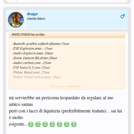
drago
Utente Attivo
ANACONDA ha scritto:
-Butterfly grubba softfeel(off)anat-15eur
-TSP Explosion,anat.- 15eur
-Andro Explorer,anat.-20eur
-Donic Opticon RS,dritto-20eur
-Andro carbon,conc.-25eur
-TSP balsa 6,5,conc-25eur
-Thibar Rapid,anat.-25eur
-Thibar TripleCarbon,anat.-30eur
Clicca per espandere...
-Vendo anche una puntinata Butterfly Feintlong III(nuova,solo
incollata)rossa da 1,1.
mi servirebbe un perizoma leopardato da regalare al mo
Nel caso qualcuno fosse interessato posso farli avere tramite il primo
amico samas
4Â°naz.a Ponte di Legno.
però con i lacci di liquirizia (preferibilmente trattata) .. sai lui
è molto
esigente...