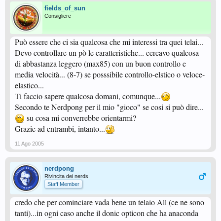
fields_of_sun
Consigliere
Può essere che ci sia qualcosa che mi interessi tra quei telai...
Devo controllare un pò le caratteristiche... cercavo qualcosa
di abbastanza leggero (max85) con un buon controllo e
media velocità... (8-7) se posssibile controllo-elstico o veloce-
elastico...
Ti faccio sapere qualcosa domani, comunque...
Secondo te Nerdpong per il mio "gioco" se cosi si può dire...
su cosa mi converrebbe orientarmi?
Grazie ad entrambi, intanto...
11 Ago 2005
nerdpong
Rivincita dei nerds
Staff Member
credo che per cominciare vada bene un telaio All (ce ne sono
tanti)...in ogni caso anche il donic opticon che ha anaconda