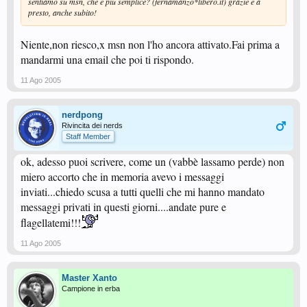
sentiamo su msn, che è più semplice? (fernamanzo*libero.it) grazie e a
presto, anche subito!
Niente,non riesco,x msn non l'ho ancora attivato.Fai prima a
mandarmi una email che poi ti rispondo.
11 Ago 2005
nerdpong
Rivincita dei nerds
Staff Member
ok, adesso puoi scrivere, come un (vabbè lassamo perde) non
miero accorto che in memoria avevo i messaggi
inviati...chiedo scusa a tutti quelli che mi hanno mandato
messaggi privati in questi giorni....andate pure e
flagellatemi!!!
11 Ago 2005
Master Xanto
Campione in erba