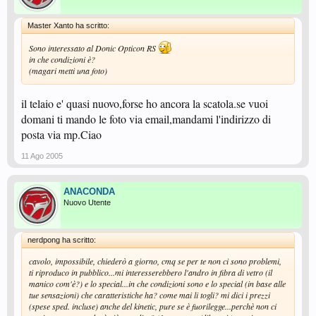
Master Xanto ha scritto:
Sono interessato al Donic Opticon RS
in che condizioni è?
(magari metti una foto)
il telaio e' quasi nuovo,forse ho ancora la scatola.se vuoi
domani ti mando le foto via email,mandami l'indirizzo di
posta via mp.Ciao
11 Ago 2005
ANACONDA
Nuovo Utente
nerdpong ha scritto:
cavolo, impossibile, chiederò a giorno, cmq se per te non ci sono problemi,
ti riproduco in pubblico...mi interesserebbero l'andro in fibra di vetro (il
manico com'è?) e lo special...in che condizioni sono e lo special (in base alle
tue sensazioni) che caratteristiche ha? come mai li togli? mi dici i prezzi
(spese sped. incluse) anche del kinetic, pure se è fuorilegge...perchè non ci