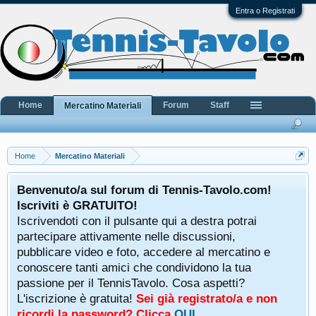
Entra o Registrati
Home
Forum
Staff
Mercatino Materiali
Home
Mercatino Materiali
Benvenuto/a sul forum di Tennis-Tavolo.com!
Iscriviti è GRATUITO!
Iscrivendoti con il pulsante qui a destra potrai
partecipare attivamente nelle discussioni,
pubblicare video e foto, accedere al mercatino e
conoscere tanti amici che condividono la tua
passione per il TennisTavolo. Cosa aspetti?
L'iscrizione è gratuita!
Sei già registrato/a e non
ricordi la password? Clicca
QUI
.