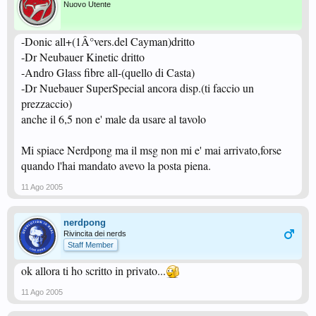
Nuovo Utente
-Donic all+(1Â°vers.del Cayman)dritto
-Dr Neubauer Kinetic dritto
-Andro Glass fibre all-(quello di Casta)
-Dr Nuebauer SuperSpecial ancora disp.(ti faccio un
prezzaccio)
anche il 6,5 non e' male da usare al tavolo
Mi spiace Nerdpong ma il msg non mi e' mai arrivato,forse
quando l'hai mandato avevo la posta piena.
11 Ago 2005
nerdpong
Rivincita dei nerds
Staff Member
ok allora ti ho scritto in privato...
11 Ago 2005