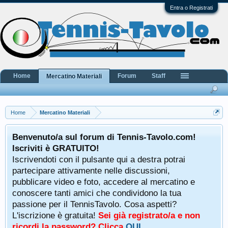
Entra o Registrati
Home
Forum
Staff
Mercatino Materiali
Home
Mercatino Materiali
Benvenuto/a sul forum di Tennis-Tavolo.com!
Iscriviti è GRATUITO!
Iscrivendoti con il pulsante qui a destra potrai
partecipare attivamente nelle discussioni,
pubblicare video e foto, accedere al mercatino e
conoscere tanti amici che condividono la tua
passione per il TennisTavolo. Cosa aspetti?
L'iscrizione è gratuita!
Sei già registrato/a e non
ricordi la password? Clicca
QUI
.