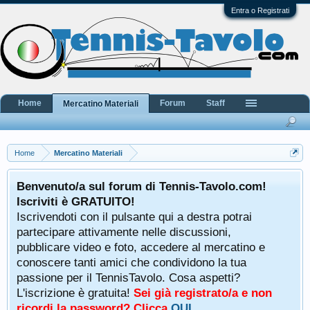
Entra o Registrati
Home
Forum
Staff
Mercatino Materiali
Home
Mercatino Materiali
Benvenuto/a sul forum di Tennis-Tavolo.com!
Iscriviti è GRATUITO!
Iscrivendoti con il pulsante qui a destra potrai
partecipare attivamente nelle discussioni,
pubblicare video e foto, accedere al mercatino e
conoscere tanti amici che condividono la tua
passione per il TennisTavolo. Cosa aspetti?
L'iscrizione è gratuita!
Sei già registrato/a e non
ricordi la password? Clicca
QUI
.