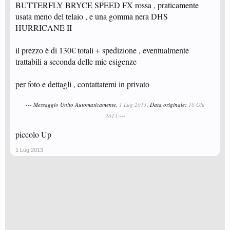
BUTTERFLY BRYCE SPEED FX rossa , praticamente
usata meno del telaio , e una gomma nera DHS
HURRICANE II
il prezzo è di 130€ totali + spedizione , eventualmente
trattabili a seconda delle mie esigenze
per foto e dettagli , contattatemi in privato
--- Messaggio Unito Automaticamente,
1 Lug 2013
, Data originale:
18 Giu
2013
---
piccolo Up
1 Lug 2013