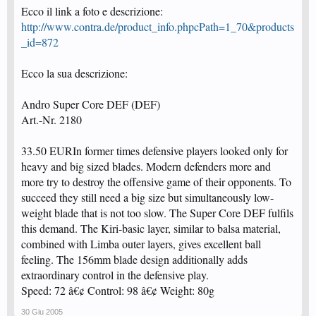
Ecco il link a foto e descrizione:
http://www.contra.de/product_info.phpcPath=1_70&products
_id=872
Ecco la sua descrizione:
Andro Super Core DEF (DEF)
Art.-Nr. 2180
33.50 EURIn former times defensive players looked only for
heavy and big sized blades. Modern defenders more and
more try to destroy the offensive game of their opponents. To
succeed they still need a big size but simultaneously low-
weight blade that is not too slow. The Super Core DEF fulfils
this demand. The Kiri-basic layer, similar to balsa material,
combined with Limba outer layers, gives excellent ball
feeling. The 156mm blade design additionally adds
extraordinary control in the defensive play.
Speed: 72 â€¢ Control: 98 â€¢ Weight: 80g
30 Giu 2005