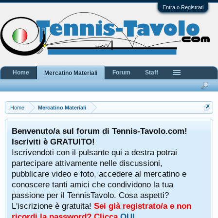
Entra o Registrati
Home
Forum
Staff
Mercatino Materiali
Home
Mercatino Materiali
Benvenuto/a sul forum di Tennis-Tavolo.com!
Iscriviti è GRATUITO!
Iscrivendoti con il pulsante qui a destra potrai
partecipare attivamente nelle discussioni,
pubblicare video e foto, accedere al mercatino e
conoscere tanti amici che condividono la tua
passione per il TennisTavolo. Cosa aspetti?
L'iscrizione è gratuita!
Sei già registrato/a e non
ricordi la password? Clicca
QUI
.