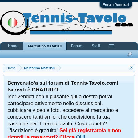
Entra o Registrati
Home
Forum
Staff
Mercatino Materiali
Home
Mercatino Materiali
Benvenuto/a sul forum di Tennis-Tavolo.com!
Iscriviti è GRATUITO!
Iscrivendoti con il pulsante qui a destra potrai
partecipare attivamente nelle discussioni,
pubblicare video e foto, accedere al mercatino e
conoscere tanti amici che condividono la tua
passione per il TennisTavolo. Cosa aspetti?
L'iscrizione è gratuita!
Sei già registrato/a e non
ricordi la password? Clicca
QUI
.