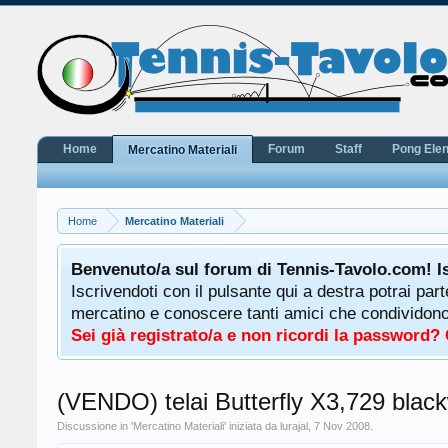
Home
Forum
Staff
Pong Ele
Mercatino Materiali
Home
Mercatino Materiali
potrà
Benvenuto/a sul forum di Tennis-Tavolo.com! I
uale
Iscrivendoti con il pulsante qui a destra potrai par
 ha a
mercatino e conoscere tanti amici che condividono l
Sei già registrato/a e non ricordi la password?
(VENDO) telai Butterfly X3,729 blac
Discussione in '
Mercatino Materiali
' iniziata da
lurajal
,
7 Nov 2008
.