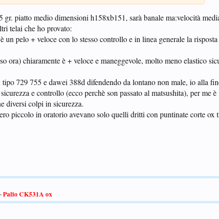
0-85 gr. piatto medio dimensioni h158xb151, sarà banale ma:velocità medi
tri telai che ho provato:
un pelo + veloce con lo stesso controllo e in linea generale la risposta 
e uso ora) chiaramente è + veloce e maneggevole, molto meno elastico si
 tipo 729 755 e dawei 388d difendendo da lontano non male, io alla fine
sicurezza e controllo (ecco perchè son passato al matsushita), per me è 
 diversi colpi in sicurezza.
ro piccolo in oratorio avevano solo quelli dritti con puntinate corte ox tr
Palio CK531A ox
-