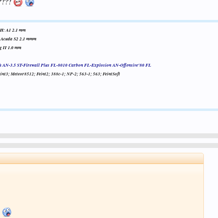
?????
H: A1 2.1 mm
 Acuda S2 2.1 mmm
 II 1.0 mm
h AN-3.5 ST-Firewall Plus FL-8010 Carbon FL-Explosion AN-Offensive'80 FL
nt3; Meteor8512; Feint2; 388c-1; NP-2; 563-1; 563; FeintSoft