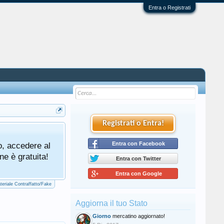
Entra o Registrati
Registrati o Entra!
Tutti gli utenti che partecipano al mercat
o, accedere al
cliccando qui di seguito:
Entra con Facebook
Regolamento Me
ne è gratuita!
Entra con Twitter
Entra con Google
teriale Contraffatto/Fake
Aggiorna il tuo Stato
Giorno
mercatino aggiornato!