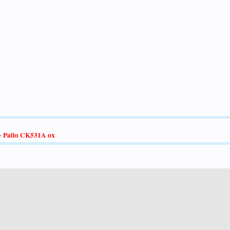
Palio CK531A ox
-