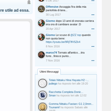
5 Dic 2017
•••
Offensive
Assaggia l'ira della mia
e utile ad essa.
pantofola di lana...
30 Lug 2017
•••
Giorno
dopo 13 anni di onorata carriera
era ora di cambiare avatar :D
20 Apr 2017
•••
Giorno
Le scuse di
@ZZ top
quando
non quota bene:
https://youtu.be/9RjTlfVSZk4
8 Nov 2016
•••
marco74
Tornato all'antico....tira
forte...finisce punto...
7 Nov 2016
•••
Ultimi Messaggi
Telaio Nittaku Hina Hayata H2 -...
judiego
ha risposto
Ieri alle 19:20
Racchetta Completa Donic...
Sman
ha risposto
Ieri alle 12:02
Gomma Nittaku Fastarc G1 2,0mm...
Tsunami!
ha risposto
Sabato alle
18:55