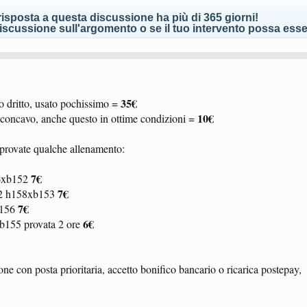
isposta a questa discussione ha più di 365 giorni!
scussione sull'argomento o se il tuo intervento possa esser
35€
o dritto, usato pochissimo =
10€
 concavo, anche questo in ottime condizioni =
rovate qualche allenamento:
7€
56xb152
7€
1.2 h158xb153
7€
b156
6€
xb155 provata 2 ore
one con posta prioritaria, accetto bonifico bancario o ricarica postepay,