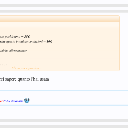
usato pochissimo =
35€
nche questo in ottime condizioni =
10€
ualche allenamento:
153
7€
Clicca per espandere...
vata 2 ore
6€
rei sapere quanto l'hai usata
osta prioritaria, accetto bonifico bancario o ricarica postepay,
ore
" è il dizionario