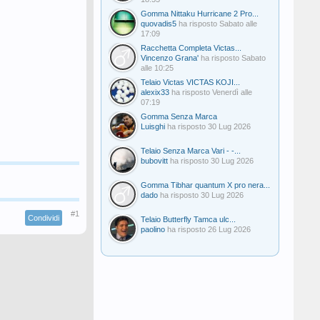
Gomma Nittaku Hurricane 2 Pro...
quovadis5
ha risposto
Sabato alle
17:09
Racchetta Completa Victas...
Vincenzo Grana'
ha risposto
Sabato
alle 10:25
Telaio Victas VICTAS KOJI...
alexix33
ha risposto
Venerdì alle
07:19
Gomma Senza Marca
Luisghi
ha risposto
30 Lug 2026
Telaio Senza Marca Vari - -...
bubovitt
ha risposto
30 Lug 2026
Gomma Tibhar quantum X pro nera...
dado
ha risposto
30 Lug 2026
#1
Condividi
Telaio Butterfly Tamca ulc...
paolino
ha risposto
26 Lug 2026