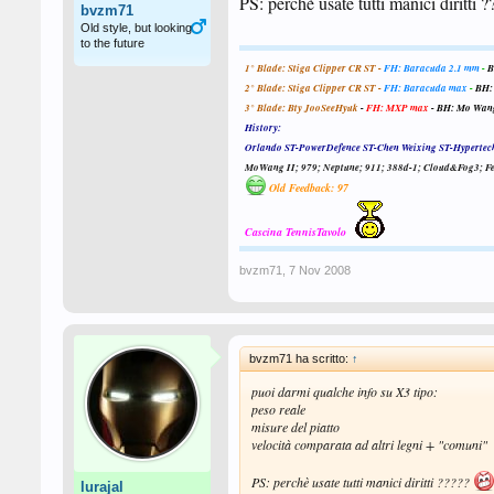
PS: perchè usate tutti manici diritti 
bvzm71
Old style, but looking
to the future
1° Blade: Stiga Clipper CR ST -
FH: Baracuda 2.1 mm
-
B
2° Blade: Stiga Clipper CR ST -
FH: Baracuda max
-
BH:
3° Blade:
Bty JooSeeHyuk
-
FH: MXP max
-
BH: Mo Wang
History:
Orlando ST-PowerDefence ST-Chen Weixing ST-Hypertec
MoWang II; 979; Neptune; 911; 388d-1; Cloud&Fog3; Fei
Old Feedback: 97
Cascina TennisTavolo
bvzm71
,
7 Nov 2008
bvzm71 ha scritto:
↑
puoi darmi qualche info su X3 tipo:
peso reale
misure del piatto
velocità comparata ad altri legni + "comuni"
PS: perchè usate tutti manici diritti ?????
lurajal