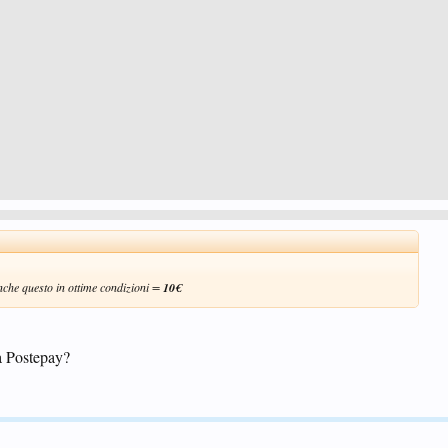
nche questo in ottime condizioni =
10€
a Postepay?