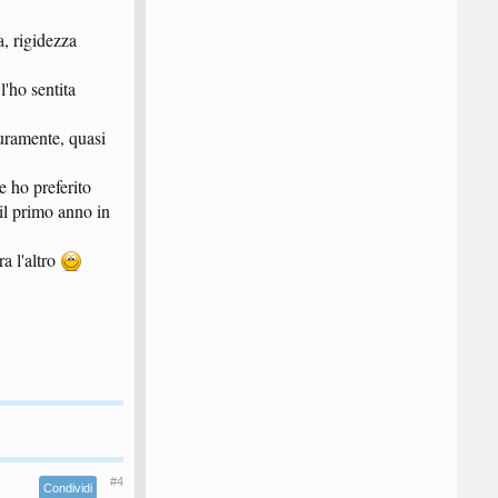
a, rigidezza
l'ho sentita
curamente, quasi
 ho preferito
il primo anno in
a l'altro
#4
Condividi