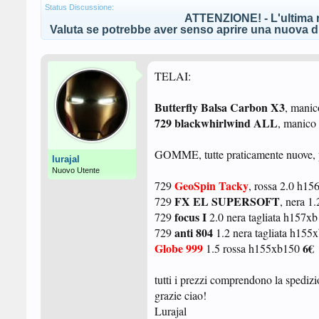
Status Discussione:
ATTENZIONE! - L'ultima r
Valuta se potrebbe aver senso aprire una nuova di
TELAI:
Butterfly Balsa Carbon X3
, manic
729 blackwhirlwind ALL
, manico
GOMME, tutte praticamente nuove, p
lurajal
Nuovo Utente
GeoSpin Tacky
729
, rossa 2.0 h1
FX EL SUPERSOFT
729
, nera 
focus I
729
2.0 nera tagliata h157x
anti 804
729
1.2 nera tagliata h155
Globe 999
6€
1.5 rossa h155xb150
tutti i prezzi comprendono la spedizi
grazie ciao!
Lurajal