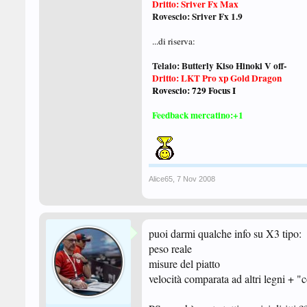
Dritto: Sriver Fx Max
Rovescio: Sriver Fx 1.9
...di riserva:
Telaio: Butterly Kiso Hinoki V off-
Dritto: LKT Pro xp Gold Dragon
Rovescio: 729 Focus I
Feedback mercatino:+1
Alice65
,
7 Nov 2008
puoi darmi qualche info su X3 tipo:
peso reale
misure del piatto
velocità comparata ad altri legni + 