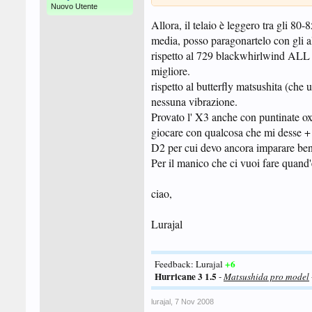
Nuovo Utente
Allora, il telaio è leggero tra gli 8
media, posso paragonartelo con gli al
rispetto al 729 blackwhirlwind ALL è 
migliore.
rispetto al butterfly matsushita (ch
nessuna vibrazione.
Provato l' X3 anche con puntinate ox
giocare con qualcosa che mi desse + 
D2 per cui devo ancora imparare bene
Per il manico che ci vuoi fare quand'e
ciao,
Lurajal
+6
Feedback: Lurajal
Hurricane 3 1.5
-
Matsushida pro model
lurajal
,
7 Nov 2008