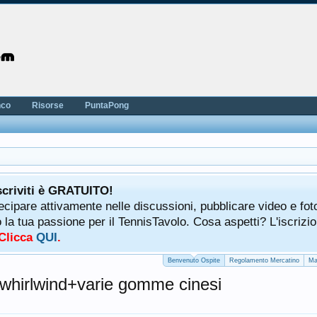
nco
Risorse
PuntaPong
scriviti è GRATUITO!
tecipare attivamente nelle discussioni, pubblicare video e fot
a tua passione per il TennisTavolo. Cosa aspetti? L'iscrizio
 Clicca
QUI
.
Benvenuto Ospite
Regolamento Mercatino
Ma
kwhirlwind+varie gomme cinesi