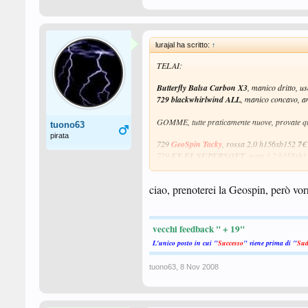
lurajal ha scritto:
↑
TELAI:
Butterfly Balsa Carbon X3
, manico dritto, 
729 blackwhirlwind ALL
, manico concavo, a
GOMME, tutte praticamente nuove, provate q
tuono63
pirata
729
GeoSpin Tacky
, rossa 2.0 h156xb152
7€
729
FX EL SUPERSOFT
, nera 1.2 h158xb
729
focus I
2.0 nera tagliata h157xb156
7€
729
anti 804
1.2 nera tagliata h155xb155 pro
ciao, prenoterei la Geospin, però vor
Globe 999
1.5 rossa h155xb150
6€
tutti i prezzi comprendono la spedizione con p
grazie ciao!
vecchi feedback " + 19"
Lurajal
L'unico posto in cui "
Successo
" viene prima di "
Sud
ecco un po' di foto dei telai
tuono63
,
8 Nov 2008