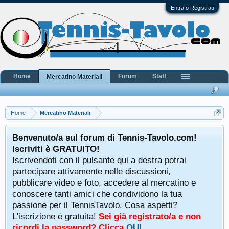
Entra o Registrati
Home
Forum
Staff
Mercatino Materiali
Home
Mercatino Materiali
Benvenuto/a sul forum di Tennis-Tavolo.com!
Iscriviti è GRATUITO!
Iscrivendoti con il pulsante qui a destra potrai
partecipare attivamente nelle discussioni,
pubblicare video e foto, accedere al mercatino e
conoscere tanti amici che condividono la tua
passione per il TennisTavolo. Cosa aspetti?
L'iscrizione è gratuita!
Sei già registrato/a e non
ricordi la password? Clicca
QUI
.