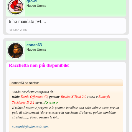
growl
Nuovo Utente
ti ho mandato pvt ...
31 Mar 2006
conan63
Nuovo Utente
Racchetta non più disponibile!
conan63 ha scritto:
Vendo racchetta composta da:
telaio
Donic Offensive 40
,
gomme
Yasaka X-Tend 2.0
ros
sa
e
Butterfly
35 euro
Tackiness D 2.1
nera.
Il telaio è nuovo e perfetto e le gomme incollate una sola volta e usate per un
paio di allenamenti (doveva essere la racchetta di riserva poi ho cambiato
strategia...). Posso inviare le foto.
s.casini@findomestic.com