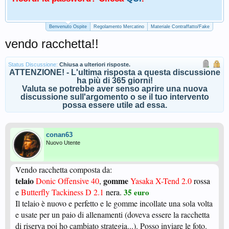
Benvenuto Ospite
Regolamento Mercatino
Materiale Contraffatto/Fake
vendo racchetta!!
Status Discussione:
Chiusa a ulteriori risposte.
ATTENZIONE! - L'ultima risposta a questa discussione
ha più di 365 giorni!
Valuta se potrebbe aver senso aprire una nuova
discussione sull'argomento o se il tuo intervento
possa essere utile ad essa.
conan63
Nuovo Utente
Vendo racchetta composta da:
telaio
gomme
Donic Offensive 40
,
Yasaka X-Tend 2.0
ros
sa
e
Butterfly Tackiness D 2.1
nera.
35 euro
Il telaio è nuovo e perfetto e le gomme incollate una sola volta
e usate per un paio di allenamenti (doveva essere la racchetta
di riserva poi ho cambiato strategia...). Posso inviare le foto.