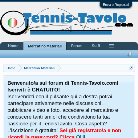
Entra o Registrati
Home
Forum
Staff
Mercatino Materiali
Home
Mercatino Materiali
Benvenuto/a sul forum di Tennis-Tavolo.com!
Iscriviti è GRATUITO!
Iscrivendoti con il pulsante qui a destra potrai
partecipare attivamente nelle discussioni,
pubblicare video e foto, accedere al mercatino e
conoscere tanti amici che condividono la tua
passione per il TennisTavolo. Cosa aspetti?
L'iscrizione è gratuita!
Sei già registrato/a e non
ricordi la password? Clicca
QUI
.