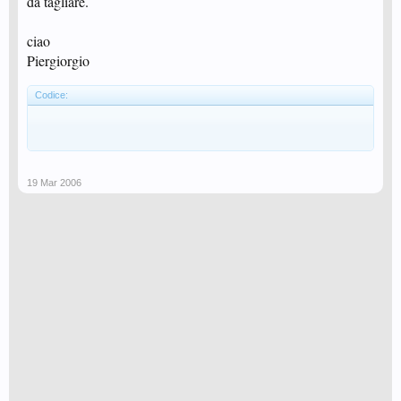
da tagliare.
ciao
Piergiorgio
Codice:
19 Mar 2006