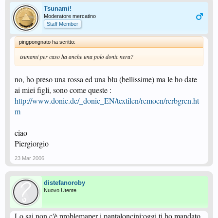
Tsunami!
Moderatore mercatino
Staff Member
pingpongnato ha scritto:
tsunami per caso ha anche una polo donic nera?
no, ho preso una rossa ed una blu (bellissime) ma le ho date
ai miei figli, sono come queste :
http://www.donic.de/_donic_EN/textilen/remoen/rerbgren.ht
m
ciao
Piergiorgio
23 Mar 2006
distefanoroby
Nuovo Utente
Lo sai non c'è problemaper i pantaloncini;oggi ti ho mandato