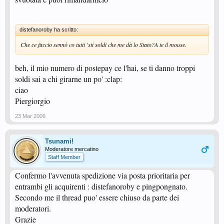
distefanoroby ha scritto:
Che ce faccio sennò co tutti 'sti soldi che me dà lo Stato?A te il mouse.
beh, il mio numero di postepay ce l'hai, se ti danno troppi
soldi sai a chi girarne un po' :clap:
ciao
Piergiorgio
23 Mar 2006
Tsunami!
Moderatore mercatino
Staff Member
Confermo l'avvenuta spedizione via posta prioritaria per
entrambi gli acquirenti : distefanoroby e pingpongnato.
Secondo me il thread puo' essere chiuso da parte dei
moderatori.
Grazie