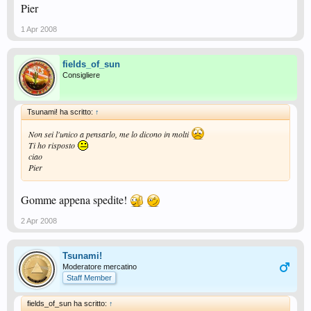
Pier
1 Apr 2008
fields_of_sun
Consigliere
Tsunami! ha scritto:
↑
Non sei l'unico a pensarlo, me lo dicono in molti
Ti ho risposto
ciao
Pier
Gomme appena spedite!
2 Apr 2008
Tsunami!
Moderatore mercatino
Staff Member
fields_of_sun ha scritto:
↑