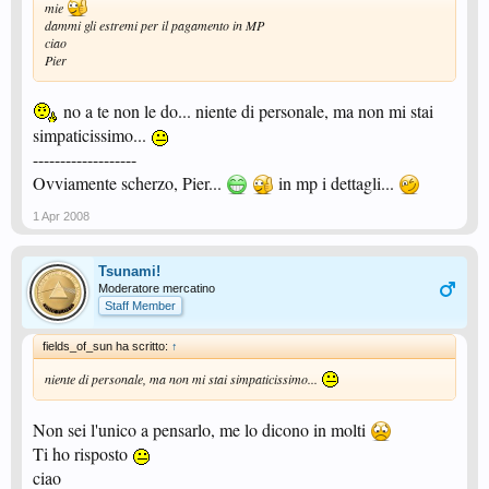
mie
dammi gli estremi per il pagamento in MP
ciao
Pier
no a te non le do... niente di personale, ma non mi stai
simpaticissimo...
-------------------
Ovviamente scherzo, Pier...
in mp i dettagli...
1 Apr 2008
Tsunami!
Moderatore mercatino
Staff Member
fields_of_sun ha scritto:
↑
niente di personale, ma non mi stai simpaticissimo...
Non sei l'unico a pensarlo, me lo dicono in molti
Ti ho risposto
ciao