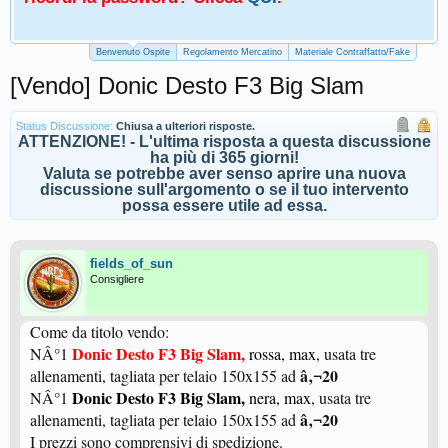
Benvenuto Ospite
Regolamento Mercatino
Materiale Contraffatto/Fake
[Vendo] Donic Desto F3 Big Slam
Status Discussione:
Chiusa a ulteriori risposte.
ATTENZIONE! - L'ultima risposta a questa discussione
ha più di 365 giorni!
Valuta se potrebbe aver senso aprire una nuova
discussione sull'argomento o se il tuo intervento
possa essere utile ad essa.
fields_of_sun
Consigliere
Come da titolo vendo:
Donic Desto F3 Big Slam,
NÂ°1
rossa, max
, usata tre
â‚¬20
allenamenti, tagliata per telaio 150x155 ad
Donic Desto F3 Big Slam,
NÂ°1
nera, max
, usata tre
â‚¬20
allenamenti, tagliata per telaio 150x155 ad
I prezzi sono comprensivi di spedizione.