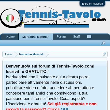
Entra o Registrati
Home
Forum
Staff
Mercatino Materiali
Home
Mercatino Materiali
Benvenuto/a sul forum di Tennis-Tavolo.com!
Iscriviti è GRATUITO!
Iscrivendoti con il pulsante qui a destra potrai
partecipare attivamente nelle discussioni,
pubblicare video e foto, accedere al mercatino e
conoscere tanti amici che condividono la tua
passione per il TennisTavolo. Cosa aspetti?
L'iscrizione è gratuita!
Sei già registrato/a e non
ricordi la password? Clicca
QUI
.