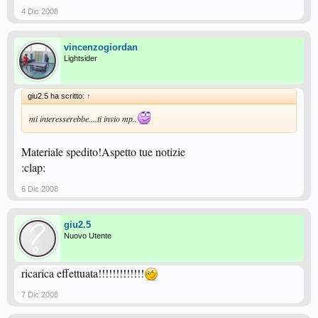
4 Dic 2008
vincenzogiordan
Lightsider
giu2.5 ha scritto:
↑
mi interesserebbe....ti invio mp..
Materiale spedito!Aspetto tue notizie
:clap:
6 Dic 2008
giu2.5
Nuovo Utente
ricarica effettuata!!!!!!!!!!!!!
7 Dic 2008