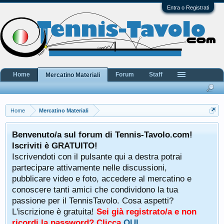
Entra o Registrati
Home
Forum
Staff
Mercatino Materiali
Home
Mercatino Materiali
Benvenuto/a sul forum di Tennis-Tavolo.com!
Iscriviti è GRATUITO!
Iscrivendoti con il pulsante qui a destra potrai
partecipare attivamente nelle discussioni,
pubblicare video e foto, accedere al mercatino e
conoscere tanti amici che condividono la tua
passione per il TennisTavolo. Cosa aspetti?
L'iscrizione è gratuita!
Sei già registrato/a e non
ricordi la password? Clicca
QUI
.