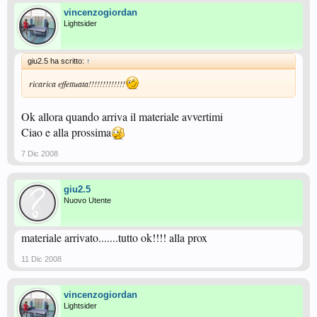
vincenzogiordan
Lightsider
giu2.5 ha scritto:
↑
ricarica effettuata!!!!!!!!!!!!!
Ok allora quando arriva il materiale avvertimi
Ciao e alla prossima
7 Dic 2008
giu2.5
Nuovo Utente
materiale arrivato.......tutto ok!!!! alla prox
11 Dic 2008
vincenzogiordan
Lightsider