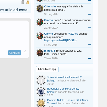
5 Dic 2017
•••
Offensive
Assaggia l'ira della mia
e utile ad essa.
pantofola di lana...
30 Lug 2017
•••
Giorno
dopo 13 anni di onorata carriera
era ora di cambiare avatar :D
20 Apr 2017
•••
Giorno
Le scuse di
@ZZ top
quando
non quota bene:
https://youtu.be/9RjTlfVSZk4
8 Nov 2016
•••
marco74
Tornato all'antico....tira
#1
Condividi
forte...finisce punto...
7 Nov 2016
•••
Ultimi Messaggi
Telaio Nittaku Hina Hayata H2 -...
judiego
ha risposto
Mercoledì alle
19:20
Racchetta Completa Donic...
Sman
ha risposto
Mercoledì alle
12:02
Gomma Nittaku Fastarc G1 2,0mm...
Tsunami!
ha risposto
Sabato alle
18:55