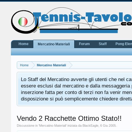
Home
Forum
Staff
Pong Ele
Mercatino Materiali
Home
Mercatino Materiali
Lo Staff del Mercatino avverte gli utenti che nel c
essere esclusi dal mercatino e dalla messaggeria p
inserzione fatta per conto di terzi non fa venir men
disposizione si può semplicemente chiedere dirett
Vendo 2 Racchette Ottimo Stato!!
Discussione in '
Mercatino Materiali
' iniziata da
BlackEagle
,
6 Giu 2005
.