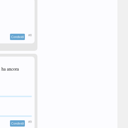
#8
Condividi
i ha ancora
#9
Condividi