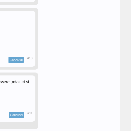
#10
Condividi
serci,mica ci si
#11
Condividi