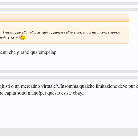
n 1 messaggio alla volta. Se vuoi aggiungere altro e nessuno ti ha ancora risposto
inale. Grazie
nti che girano qua cmq:clap:
histi o un mercatino virtuale?..Insomma,qualche limitazione deve pur es
he capita sotto mano!per questo esiste ebay...