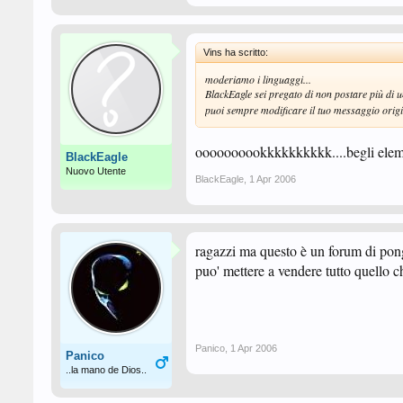
Vins ha scritto:
moderiamo i linguaggi...
BlackEagle sei pregato di non postare più di u
puoi sempre modificare il tuo messaggio orig
oooooooookkkkkkkkkk....begli eleme
BlackEagle
Nuovo Utente
BlackEagle
,
1 Apr 2006
ragazzi ma questo è un forum di pong
puo' mettere a vendere tutto quello c
Panico
,
1 Apr 2006
Panico
..la mano de Dios..