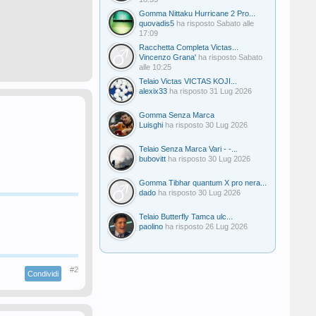
Gomma Nittaku Hurricane 2 Pro...
quovadis5
ha risposto
Sabato alle
17:09
Racchetta Completa Victas...
Vincenzo Grana'
ha risposto
Sabato
alle 10:25
Telaio Victas VICTAS KOJI...
alexix33
ha risposto
31 Lug 2026
Gomma Senza Marca
Luisghi
ha risposto
30 Lug 2026
Telaio Senza Marca Vari - -...
bubovitt
ha risposto
30 Lug 2026
Gomma Tibhar quantum X pro nera...
dado
ha risposto
30 Lug 2026
Telaio Butterfly Tamca ulc...
paolino
ha risposto
26 Lug 2026
#2
Condividi