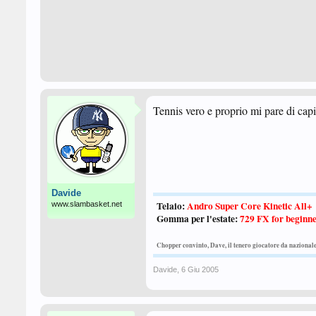
Tennis vero e proprio mi pare di capi
Davide
Telaio:
Andro Super Core Kinetic All+
www.slambasket.net
Gomma per l'estate:
729 FX for beginn
Chopper convinto, Dave, il tenero giocatore da nazional
Davide
,
6 Giu 2005