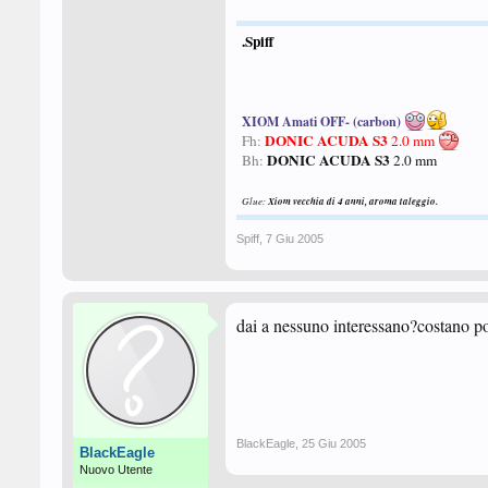
.Spiff
XIOM Amati OFF- (carbon)
DONIC
ACUDA S3
Fh:
2.0 mm
DONIC ACUDA S3
Bh:
2.0 mm
Glue:
Xiom vecchia di 4 anni, aroma taleggio.
Spiff
,
7 Giu 2005
dai a nessuno interessano?costano 
BlackEagle
,
25 Giu 2005
BlackEagle
Nuovo Utente