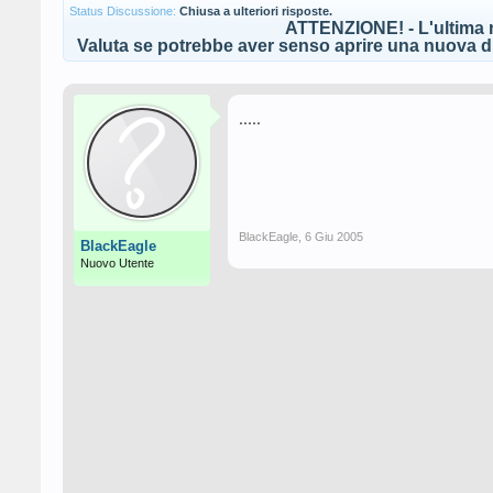
Status Discussione:
Chiusa a ulteriori risposte.
ATTENZIONE! - L'ultima r
Valuta se potrebbe aver senso aprire una nuova di
.....
BlackEagle
,
6 Giu 2005
BlackEagle
Nuovo Utente