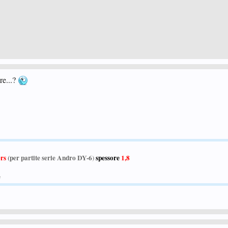
re...?
ers
(per partite serie Andro DY-6
)
spessore
1,8
e