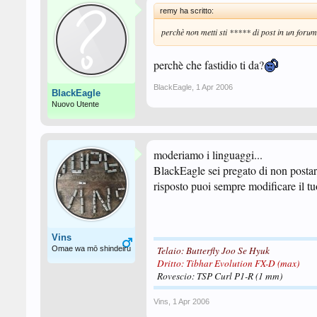
remy ha scritto:
perchè non metti sti ***** di post in un forum
perchè che fastidio ti da?
BlackEagle
,
1 Apr 2006
BlackEagle
Nuovo Utente
moderiamo i linguaggi...
BlackEagle sei pregato di non postar
risposto puoi sempre modificare il t
Vins
Omae wa mō shindeiru
Telaio: Butterfly
Joo Se Hyuk
Dritto: Tibhar Evolution FX-D (max)
Rovescio: TSP Curl P1-R (1 mm)
Vins
,
1 Apr 2006