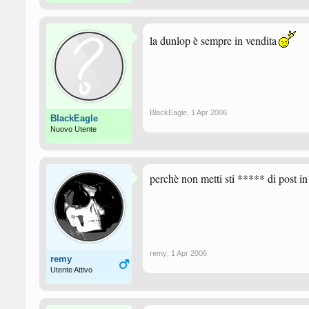
la dunlop è sempre in vendita
BlackEagle
,
1 Apr 2006
BlackEagle
Nuovo Utente
perchè non metti sti ***** di post in
remy
,
1 Apr 2006
remy
Utente Attivo