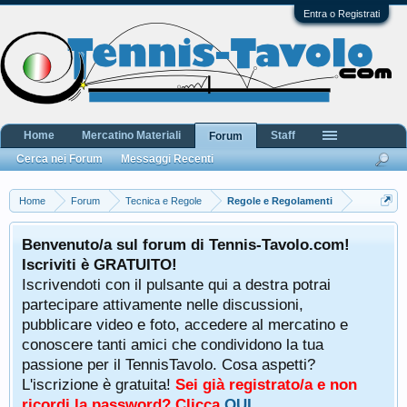
Entra o Registrati
Home
Mercatino Materiali
Staff
Forum
Cerca nei Forum
Messaggi Recenti
Home
Forum
Tecnica e Regole
Regole e Regolamenti
Benvenuto/a sul forum di Tennis-Tavolo.com!
Iscriviti è GRATUITO!
Iscrivendoti con il pulsante qui a destra potrai
partecipare attivamente nelle discussioni,
pubblicare video e foto, accedere al mercatino e
conoscere tanti amici che condividono la tua
passione per il TennisTavolo. Cosa aspetti?
L'iscrizione è gratuita!
Sei già registrato/a e non
ricordi la password? Clicca
QUI
.